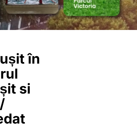
șit în
rul
it si
/
edat