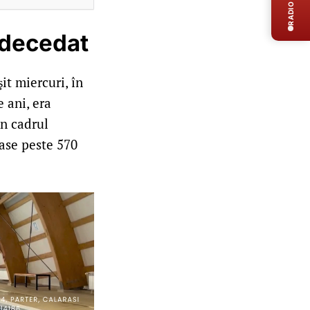
RADIO LIVE
t decedat
it miercuri, în
 ani, era
în cadrul
lase peste 570