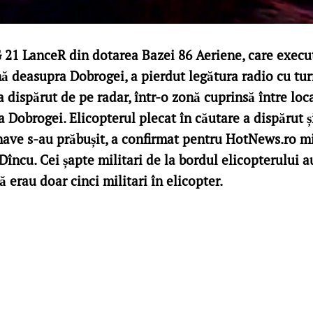
21 LanceR din dotarea Bazei 86 Aeriene, care execu
nă deasupra Dobrogei, a pierdut legătura radio cu tur
 a dispărut de pe radar, într-o zonă cuprinsă între loca
 Dobrogei. Elicopterul plecat în căutare a dispărut și
ave s-au prăbușit, a confirmat pentru HotNews.ro mi
 Dîncu. Cei șapte militari de la bordul elicopterului au
 erau doar cinci militari în elicopter.