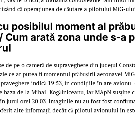
cizând că operațiunea de căutare a pilotului MiG-ulu
cu posibilul moment al prăbu
/ Cum arată zona unde s-a p
rul
se de pe o cameră de supraveghere din județul Const
zie ce ar putea fi momentul prăbușirii aeronavei MiG
raveghere indică 19:53, în condițiile în are avionul
pe baza de la Mihail Kogălniceanu, iar MApN susține c
în jurul orei 20:03. Imaginile nu au fost fost confir
erit alte informații decât că pilotul avionului în est