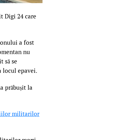
it Digi 24 care
ionului a fost
 Momentan nu
it să se
a locul epavei.
 prăbușit la
lor militarilor
itarilor morți