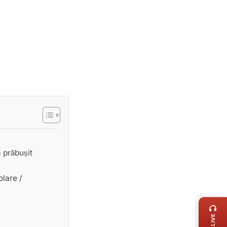
 prăbușit
lare /
LIVE 