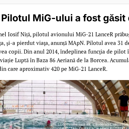
Pilotul MiG-ului a fost găsi
el Iosif Niță, pilotul avionului MiG-21 LanceR prăbuş
a, şi-a pierdut viaţa, anunță MApN. Pilotul avea 31 de
avea copii. Din anul 2014, îndeplinea funcţia de pilot 
Aviație Luptă în Baza 86 Aeriană de la Borcea. Acumu
 din care aproximativ 420 pe MiG-21 LanceR.