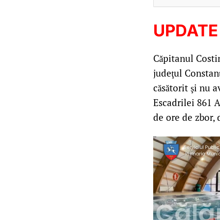
UPDATE
02:05
Căpitanul Costin
judeţul Constanț
căsătorit şi nu 
Escadrilei 861 
de ore de zbor,