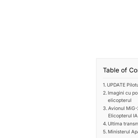
Table of Co
UPDATE Pilotu
Imagini cu po
elicopterul
Avionul MiG-2
Elicopterul I
Ultima transmi
Ministerul Apa