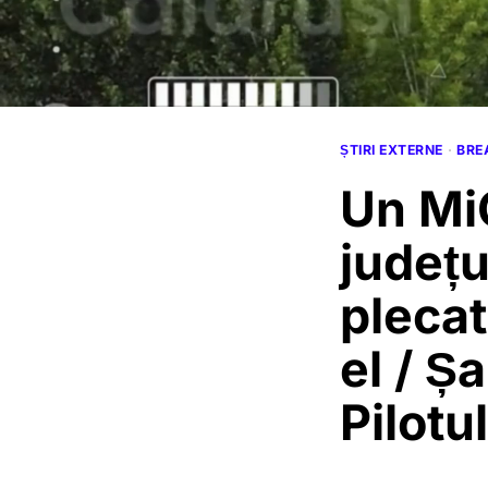
ȘTIRI EXTERNE
·
BRE
Un MiG
județu
plecat
el / Ș
Pilotu