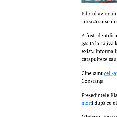
00:42
Pilotul avionulu
citează surse di
23:49
A fost identific
găsită la câțiva
există informații
catapulteze sau 
23:47
Cine sunt
cei șa
Constanța
23:34
Președintele Kl
morț
i după ce el
23:10
Ministrul Apărăr