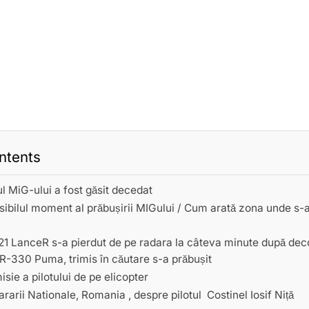
ntents
l MiG-ului a fost găsit decedat
sibilul moment al prăbușirii MIGului / Cum arată zona unde s-a
1 LanceR s-a pierdut de pe radara la câteva minute după deco
AR-330 Puma, trimis în căutare s-a prăbușit
sie a pilotului de pe elicopter
rarii Nationale, Romania , despre pilotul Costinel Iosif Niță