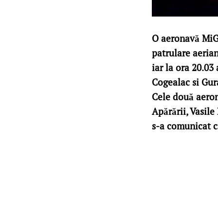
O aeronavă MiG 
patrulare aeria
iar la ora 20.03
Cogealac si Gura
Cele două aeron
Apărării, Vasile
s-a comunicat că