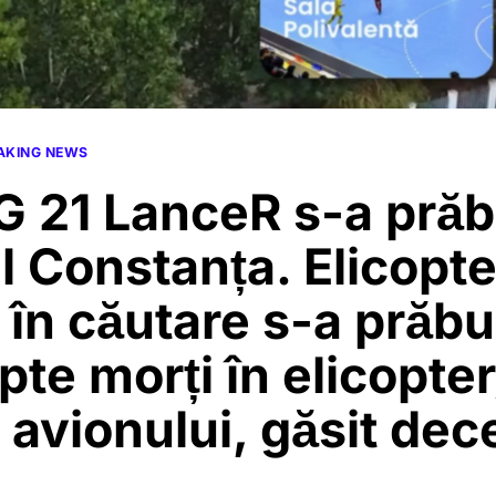
AKING NEWS
 21 LanceR s-a prăbu
l Constanța. Elicopte
 în căutare s-a prăbuș
apte morți în elicopter
l avionului, găsit dec