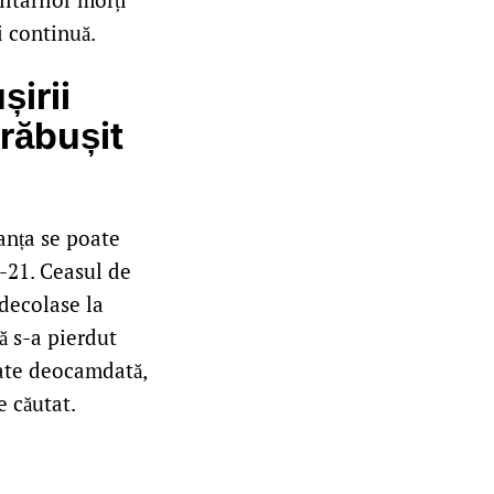
i continuă.
șirii
răbușit
anța se poate
-21. Ceasul de
 decolase la
ă s-a pierdut
mate deocamdată,
e căutat.