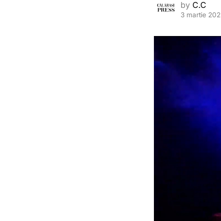
by
C.C
3 martie 20