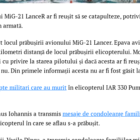
i MiG-21 LanceR ar fi reușit să se catapulteze, potriv
n armată.
at locul prăbușirii avionului MiG-21 Lancer. Epava av
 kilometri distanță de locul prăbușirii elicopterului.
 cu privire la starea pilotului și dacă acesta ar fi reuș
nu. Din primele informații acesta nu ar fi fost găsit l
pte militari care au murit
în elicopterul IAR 330 Puma
aus Iohannis a transmis
mesaje de condoleanțe familii
icopterul în care se aflau s-a prăbușit.
ii, Vasile Dîncu, a transmis condoleanțe familiilor mil