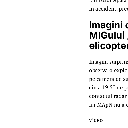
în accident, pre
Imagini 
MIGului 
elicopte
23:00
Imagini surprin
observa o explo
pe camera de sup
circa 19:50 de 
contactul radar 
iar MApN nu a of
video