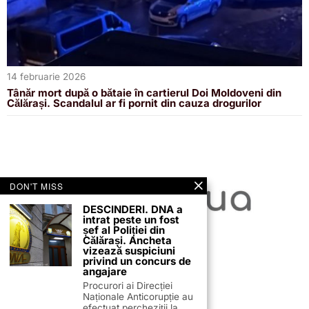
14 februarie 2026
Tânăr mort după o bătaie în cartierul Doi Moldoveni din
Călărași. Scandalul ar fi pornit din cauza drogurilor
DON'T MISS
DESCINDERI. DNA a
intrat peste un fost
șef al Poliției din
Călărași. Ancheta
vizează suspiciuni
privind un concurs de
angajare
Procurori ai Direcției
Naționale Anticorupție au
13 februarie 2026
efectuat percheziții la