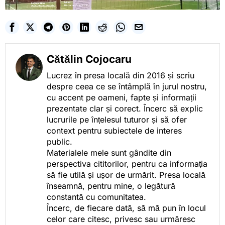
Cătălin Cojocaru
Lucrez în presa locală din 2016 și scriu
despre ceea ce se întâmplă în jurul nostru,
cu accent pe oameni, fapte și informații
prezentate clar și corect. Încerc să explic
lucrurile pe înțelesul tuturor și să ofer
context pentru subiectele de interes
public.
Materialele mele sunt gândite din
perspectiva cititorilor, pentru ca informația
să fie utilă și ușor de urmărit. Presa locală
înseamnă, pentru mine, o legătură
constantă cu comunitatea.
Încerc, de fiecare dată, să mă pun în locul
celor care citesc, privesc sau urmăresc