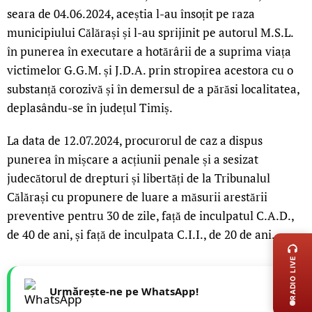
seara de 04.06.2024, aceștia l-au însoțit pe raza
municipiului Călărași și l-au sprijinit pe autorul M.S.L.
în punerea în executare a hotărârii de a suprima viața
victimelor G.G.M. și J.D.A. prin stropirea acestora cu o
substanță corozivă și în demersul de a părăsi localitatea,
deplasându-se în județul Timiș.
La data de 12.07.2024, procurorul de caz a dispus
punerea în mișcare a acțiunii penale și a sesizat
judecătorul de drepturi și libertăți de la Tribunalul
Călărași cu propunere de luare a măsurii arestării
preventive pentru 30 de zile, față de inculpatul C.A.D.,
LIVE 
de 40 de ani, și față de inculpata C.I.I., de 20 de ani.
RADIO LIVE
Urmărește-ne pe WhatsApp!