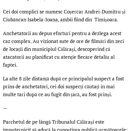
Cei doi complici se numesc Coșercar Andrei-Dumitru și
Ciubăncan Isabela-Ioana, ambii fiind din
Timișoara.
Anchetatorii au depus eforturi pentru a dezlega acest
caz complex. Au vizionat sute de ore de filmări din zeci
de locații din municipiul Călărași, descoperind că
atacatorii au planificat cu atenție fiecare detaliu al
faptei.
La alte 8 zile distanță după ce principalul suspect a fost
prins de anchetatori, cei doi suspecți căutați in mai
multe tari după ce au fugit din țară, au fost prinși.
—
Parchetul de pe lângă Tribunalul Călărași este
împuternicit să aducă la cunoștința publică următoarele: