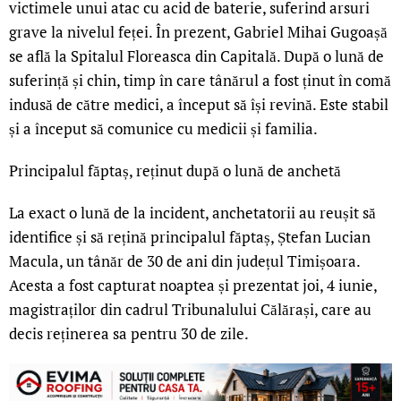
victimele unui atac cu acid de baterie, suferind arsuri
grave la nivelul feței. În prezent, Gabriel Mihai Gugoașă
se află la Spitalul Floreasca din Capitală. După o lună de
suferință și chin, timp î
n care tânărul a fost ținut în comă
indusă de către medici, a început să își revină. Este stabil
și a început să comunice cu medicii și familia.
Principalul făptaș, reținut după o lună de anchetă
La exact o lună de la incident, anchetatorii au reușit să
identifice și să rețină principalul făptaș, Ștefan Lucian
Macula, un tânăr de 30 de ani din județul Timișoara.
Acesta a fost capturat noaptea și prezentat joi, 4 iunie,
magistraților din cadrul Tribunalului Călărași, care au
decis reținerea sa pentru 30 de zile.