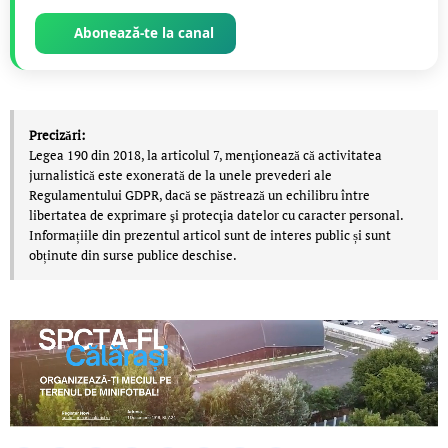
Abonează-te la canal
Precizări:
Legea 190 din 2018, la articolul 7, menţionează că activitatea
jurnalistică este exonerată de la unele prevederi ale
Regulamentului GDPR, dacă se păstrează un echilibru între
libertatea de exprimare şi protecţia datelor cu caracter personal.
Informațiile din prezentul articol sunt de interes public și sunt
obținute din surse publice deschise.