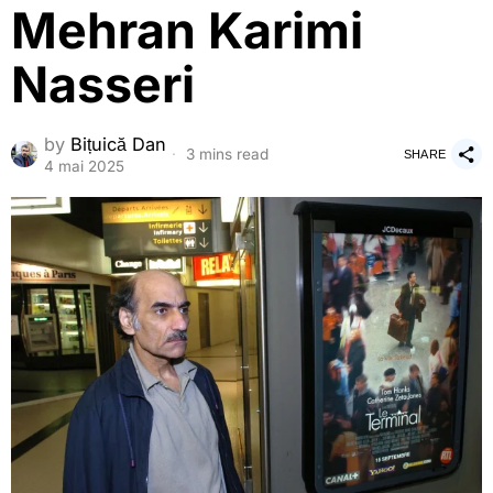
Mehran Karimi
Nasseri
by
Bițuică Dan
3 mins read
SHARE
4 mai 2025