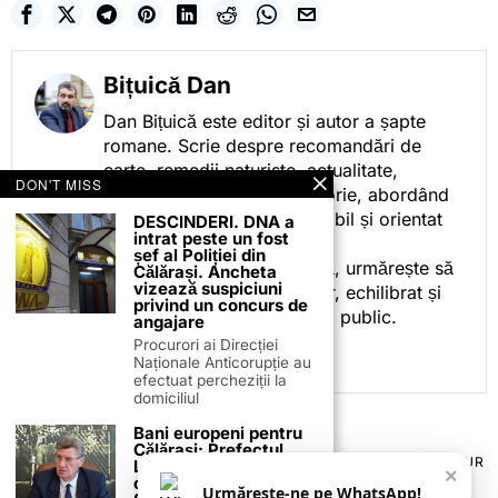
Bițuică Dan
Dan Bițuică este editor și autor a șapte
romane. Scrie despre recomandări de
carte, remedii naturiste, actualitate,
DON'T MISS
cotidian politic, sport și istorie, abordând
subiectele într-un stil accesibil și orientat
DESCINDERI. DNA a
intrat peste un fost
spre informare.
șef al Poliției din
Prin activitatea sa editorială, urmărește să
Călărași. Ancheta
vizează suspiciuni
ofere cititorilor conținut clar, echilibrat și
privind un concurs de
relevant, adaptat interesului public.
angajare
Procurori ai Direcției
Naționale Anticorupție au
efectuat percheziții la
domiciliul
Bani europeni pentru
Călărași: Prefectul
TERMENI ȘI CONDIȚII
COOKIES
POLITICA DE ANULARE & RETUR
Laurențiu State anunță
×
PUBLICITATE ONLINE & TIPĂRITĂ
DESPRE NOI
CONTACT
colaborarea cu ADR
Urmărește-ne pe WhatsApp!
ZIARUL ANUNȚUL CĂLĂRĂȘEAN