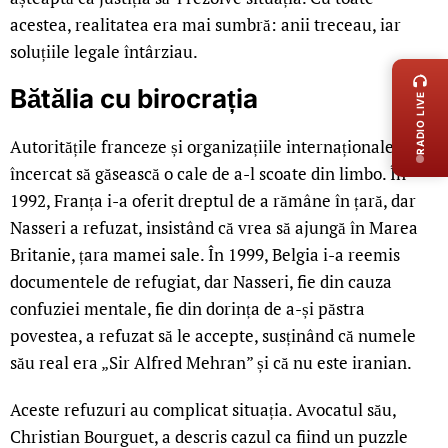
acestea, realitatea era mai sumbră: anii treceau, iar
LIVE 
soluțiile legale întârziau.
Bătălia cu birocrația
RADIO LIVE
Autoritățile franceze și organizațiile internaționale au
încercat să găsească o cale de a-l scoate din limbo. În
1992, Franța i-a oferit dreptul de a rămâne în țară, dar
Nasseri a refuzat, insistând că vrea să ajungă în Marea
Britanie, țara mamei sale. În 1999, Belgia i-a reemis
documentele de refugiat, dar Nasseri, fie din cauza
confuziei mentale, fie din dorința de a-și păstra
povestea, a refuzat să le accepte, susținând că numele
său real era „Sir Alfred Mehran” și că nu este iranian.
Aceste refuzuri au complicat situația. Avocatul său,
Christian Bourguet, a descris cazul ca fiind un puzzle