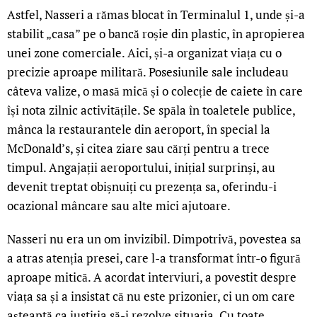
Astfel, Nasseri a rămas blocat în Terminalul 1, unde și-a
stabilit „casa” pe o bancă roșie din plastic, în apropierea
unei zone comerciale. Aici, și-a organizat viața cu o
precizie aproape militară. Posesiunile sale includeau
câteva valize, o masă mică și o colecție de caiete în care
își nota zilnic activitățile. Se spăla în toaletele publice,
mânca la restaurantele din aeroport, în special la
McDonald’s, și citea ziare sau cărți pentru a trece
timpul. Angajații aeroportului, inițial surprinși, au
devenit treptat obișnuiți cu prezența sa, oferindu-i
ocazional mâncare sau alte mici ajutoare.
Nasseri nu era un om invizibil. Dimpotrivă, povestea sa
a atras atenția presei, care l-a transformat într-o figură
aproape mitică. A acordat interviuri, a povestit despre
viața sa și a insistat că nu este prizonier, ci un om care
așteaptă ca justiția să-i rezolve situația. Cu toate