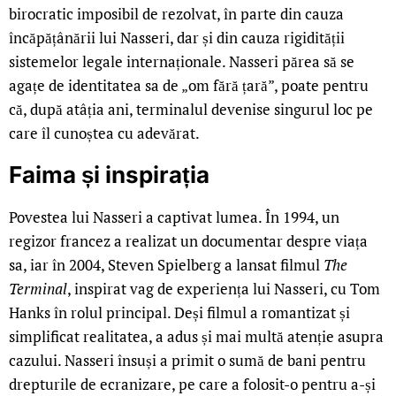
birocratic imposibil de rezolvat, în parte din cauza
încăpățânării lui Nasseri, dar și din cauza rigidității
sistemelor legale internaționale. Nasseri părea să se
agațe de identitatea sa de „om fără țară”, poate pentru
că, după atâția ani, terminalul devenise singurul loc pe
care îl cunoștea cu adevărat.
Faima și inspirația
Povestea lui Nasseri a captivat lumea. În 1994, un
regizor francez a realizat un documentar despre viața
sa, iar în 2004, Steven Spielberg a lansat filmul
The
Terminal
, inspirat vag de experiența lui Nasseri, cu Tom
Hanks în rolul principal. Deși filmul a romantizat și
simplificat realitatea, a adus și mai multă atenție asupra
cazului. Nasseri însuși a primit o sumă de bani pentru
drepturile de ecranizare, pe care a folosit-o pentru a-și