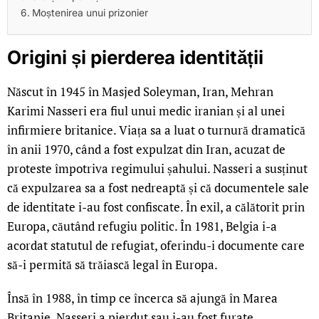
Moștenirea unui prizonier
Origini și pierderea identității
Născut în 1945 în Masjed Soleyman, Iran, Mehran
Karimi Nasseri era fiul unui medic iranian și al unei
infirmiere britanice. Viața sa a luat o turnură dramatică
în anii 1970, când a fost expulzat din Iran, acuzat de
proteste împotriva regimului șahului. Nasseri a susținut
că expulzarea sa a fost nedreaptă și că documentele sale
de identitate i-au fost confiscate. În exil, a călătorit prin
Europa, căutând refugiu politic. În 1981, Belgia i-a
acordat statutul de refugiat, oferindu-i documente care
să-i permită să trăiască legal în Europa.
Însă în 1988, în timp ce încerca să ajungă în Marea
Britanie, Nasseri a pierdut sau i-au fost furate