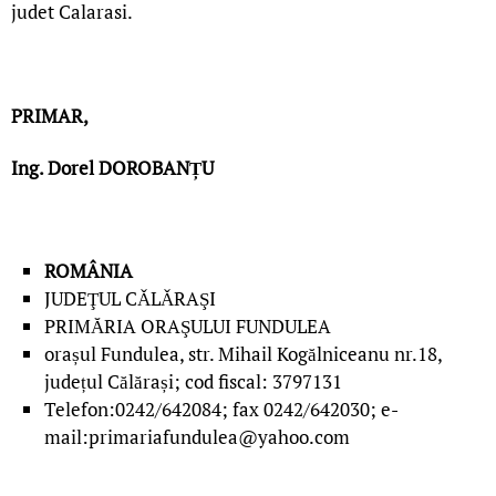
judet Calarasi.
PRIMAR,
Ing. Dorel DOROBANȚU
ROMÂNIA
JUDEŢUL CǍLǍRAŞI
PRIMĂRIA ORAŞULUI FUNDULEA
orașul Fundulea, str. Mihail Kogălniceanu nr.18,
județul Călărași; cod fiscal: 3797131
Telefon:0242/642084; fax 0242/642030; e-
mail:primariafundulea@yahoo.com