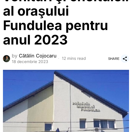
al oraşului
Fundulea pentru
anul 2023
by
Cătălin Cojocaru
12 mins read
SHARE
18 decembrie 2023