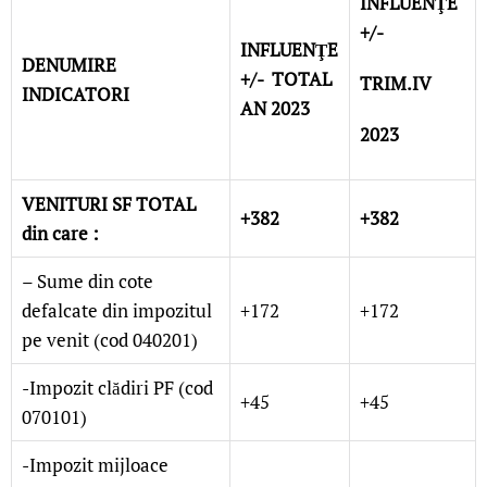
INFLUENŢE
+/-
INFLUENŢE
DENUMIRE
+/- TOTAL
TRIM.IV
INDICATORI
AN 2023
2023
VENITURI SF TOTAL
+382
+382
din care :
– Sume din cote
defalcate din impozitul
+172
+172
pe venit (cod 040201)
-Impozit clădiri PF (cod
+45
+45
070101)
-Impozit mijloace