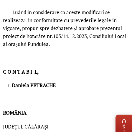
Luând în considerare că aceste modificări se
realizează în conformitate cu prevederile legale în
vigoare, propun spre dezbatere și aprobare prezentul
proiect de hotărâre nr.103/14.12.2023, Consiliului Local
al orașului Fundulea.
C O N T A B I L,
Daniela PETRACHE
LIVE 
ROMÂNIA
JUDEŢUL CǍLǍRAŞI