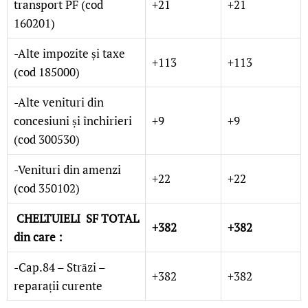
transport PF (cod
+21
+21
160201)
-Alte impozite și taxe
+113
+113
(cod 185000)
-Alte venituri din
concesiuni și închirieri
+9
+9
(cod 300530)
-Venituri din amenzi
+22
+22
(cod 350102)
CHELTUIELI SF TOTAL
+382
+382
din care :
-Cap.84 – Străzi –
+382
+382
reparații curente