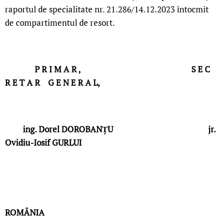
raportul de specialitate nr. 21.286/14.12.2023 întocmit
de compartimentul de resort.
P R I M A R , S E C
R E T A R G E N E R A L,
ing. Dorel DOROBANȚU jr.
Ovidiu-Iosif GURLUI
ROMÂNIA