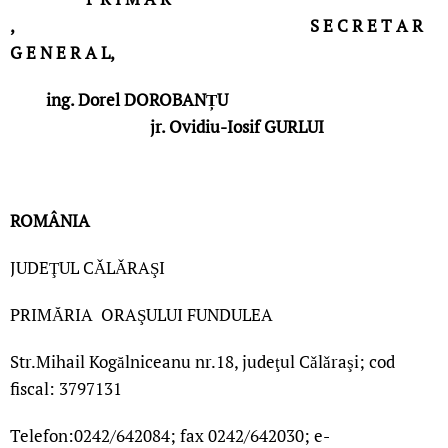
, S E C R E T A R
G E N E R A L,
ing. Dorel DOROBANȚU
jr. Ovidiu-Iosif GURLUI
ROMÂNIA
JUDEŢUL CǍLǍRAŞI
PRIMĂRIA ORAŞULUI FUNDULEA
Str.Mihail Kogălniceanu nr.18, judeţul Cǎlǎraşi; cod
fiscal: 3797131
Telefon:0242/642084; fax 0242/642030; e-