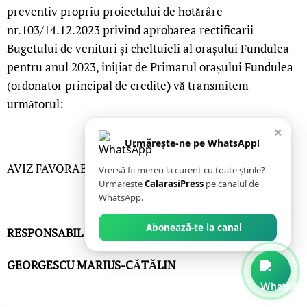
preventiv propriu proiectului de hotărâre
nr.103/14.12.2023 privind aprobarea rectificarii
Bugetului de venituri și cheltuieli al orașului Fundulea
pentru anul 2023, inițiat de Primarul orașului Fundulea
(ordonator principal de credite
)
vă transmitem
următorul:
×
Urmărește-ne pe WhatsApp!
AVIZ FAVORABIL
Vrei să fii mereu la curent cu toate știrile?
Urmarește
CalarasiPress
pe canalul de
WhatsApp.
Abonează-te la canal
RESPONSABIL VIZA C.F.P.,
GEORGESCU MARIUS-CĂTĂLIN