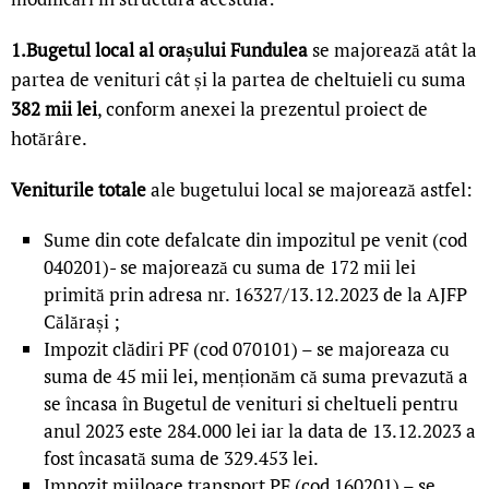
1.Bugetul local al orașului Fundulea
se majorează atât la
partea de venituri cât și la partea de cheltuieli cu suma
382 mii lei
, conform anexei la prezentul proiect de
hotărâre.
Veniturile totale
ale bugetului local se majorează astfel:
Sume din cote defalcate din impozitul pe venit (cod
040201)- se majorează cu suma de 172 mii lei
primită prin adresa nr. 16327/13.12.2023 de la AJFP
Călărași ;
Impozit clădiri PF (cod 070101) – se majoreaza cu
suma de 45 mii lei, menționăm că suma prevazută a
se încasa în Bugetul de venituri si cheltueli pentru
anul 2023 este 284.000 lei iar la data de 13.12.2023 a
fost încasată suma de 329.453 lei.
Impozit mijloace transport PF (cod 160201) – se