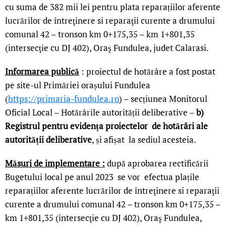
cu suma de 382 mii lei pentru plata reparațiilor aferente
lucrărilor de întreţinere si reparaţii curente a drumului
comunal 42 – tronson km 0+175,35 – km 1+801,35
(intersecţie cu DJ 402), Oraş Fundulea, judet Calarasi.
Informarea publică
: proiectul de hotărâre a fost postat
pe site-ul Primăriei orașului Fundulea
(
https://primaria-fundulea.ro
) – secțiunea Monitorul
Oficial Local – Hotărârile autorității deliberative –
b)
Registrul pentru evidența proiectelor de hotărâri ale
autorității deliberative
, și afișat la sediul acesteia.
Măsuri de implementare :
după aprobarea rectificării
Bugetului local pe anul 2023 se vor efectua plațile
reparațiilor aferente lucrărilor de întreţinere si reparaţii
curente a drumului comunal 42 – tronson km 0+175,35 –
km 1+801,35 (intersecţie cu DJ 402), Oraş Fundulea,