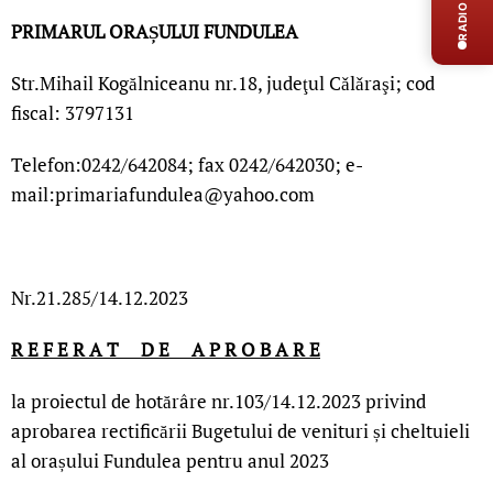
RADIO LIVE
PRIMARUL ORAȘULUI FUNDULEA
Str.Mihail Kogălniceanu nr.18, judeţul Cǎlǎraşi; cod
fiscal: 3797131
Telefon:0242/642084; fax 0242/642030; e-
mail:primariafundulea@yahoo.com
Nr.21.285/14.12.2023
R E F E R A T D E A P R O B A R E
la proiectul de hotărâre nr.103/14.12.2023 privind
aprobarea rectificării Bugetului de venituri și cheltuieli
al orașului Fundulea pentru anul 2023