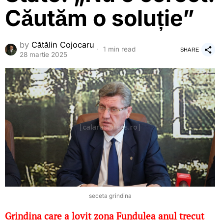
Căutăm o soluție”
by
Cătălin Cojocaru
1 min read
SHARE
28 martie 2025
seceta grindina
Grindina care a lovit zona Fundulea anul trecut