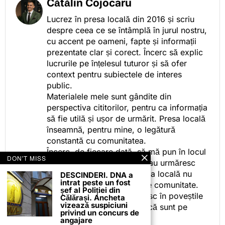
Cătălin Cojocaru
Lucrez în presa locală din 2016 și scriu
despre ceea ce se întâmplă în jurul nostru,
cu accent pe oameni, fapte și informații
prezentate clar și corect. Încerc să explic
lucrurile pe înțelesul tuturor și să ofer
context pentru subiectele de interes
public.
Materialele mele sunt gândite din
perspectiva cititorilor, pentru ca informația
să fie utilă și ușor de urmărit. Presa locală
înseamnă, pentru mine, o legătură
constantă cu comunitatea.
Încerc, de fiecare dată, să mă pun în locul
DON'T MISS
celor care citesc, privesc sau urmăresc
ceea ce fac. Pentru că presa locală nu
DESCINDERI. DNA a
intrat peste un fost
este despre mine, ci despre comunitate.
șef al Poliției din
Iar dacă oamenii se regăsesc în poveștile
Călărași. Ancheta
vizează suspiciuni
pe care le spun, înseamnă că sunt pe
privind un concurs de
drumul bun.
angajare