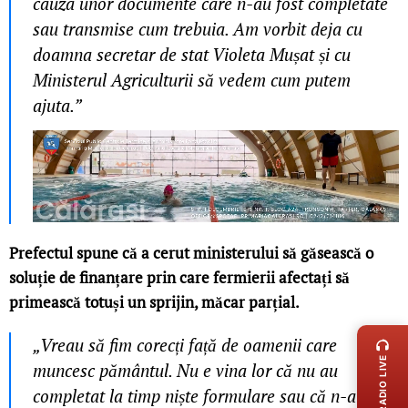
cauza unor documente care n-au fost completate
sau transmise cum trebuia. Am vorbit deja cu
doamna secretar de stat Violeta Mușat și cu
Ministerul Agriculturii să vedem cum putem
ajuta.”
Prefectul spune că a cerut ministerului să găsească o
soluție de finanțare prin care fermierii afectați să
primească totuși un sprijin, măcar parțial.
LIVE 
„Vreau să fim corecți față de oamenii care
RADIO LIVE
muncesc pământul. Nu e vina lor că nu au
completat la timp niște formulare sau că n-au fost