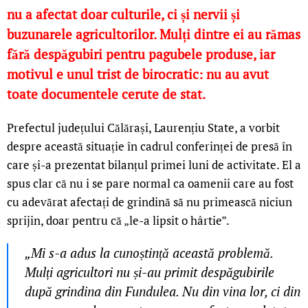
nu a afectat doar culturile, ci și nervii și
buzunarele agricultorilor. Mulți dintre ei au rămas
fără despăgubiri pentru pagubele produse, iar
motivul e unul trist de birocratic: nu au avut
toate documentele cerute de stat.
Prefectul județului Călărași, Laurențiu State, a vorbit
despre această situație în cadrul conferinței de presă în
care și-a prezentat bilanțul primei luni de activitate. El a
spus clar că nu i se pare normal ca oamenii care au fost
cu adevărat afectați de grindină să nu primească niciun
sprijin, doar pentru că „le-a lipsit o hârtie”.
„Mi s-a adus la cunoștință această problemă.
Mulți agricultori nu și-au primit despăgubirile
după grindina din Fundulea. Nu din vina lor, ci din