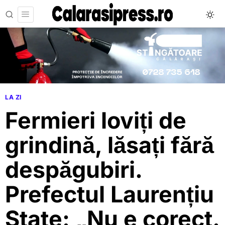
LA ZI
Fermieri loviți de
grindină, lăsați fără
despăgubiri.
Prefectul Laurențiu
State: „Nu e corect.