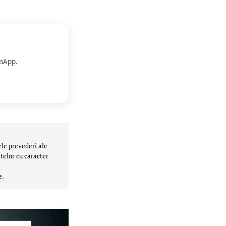
sApp.
ele prevederi ale
telor cu caracter
e.