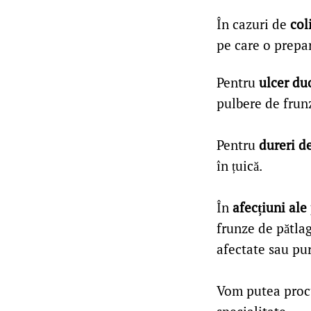
În cazuri de
col
pe care o prepar
Pentru
ulcer du
pulbere de frun
Pentru
dureri d
în țuică.
În
afecțiuni ale
frunze de pătla
afectate sau pur
Vom putea procu