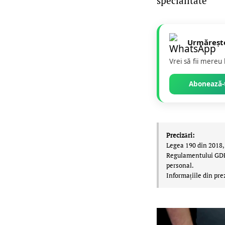
specialitate
Urmăreșt
Vrei să fii mereu
Abonează-t
Precizări:
Legea 190 din 2018, 
Regulamentului GDPR,
personal.
Informațiile din pre