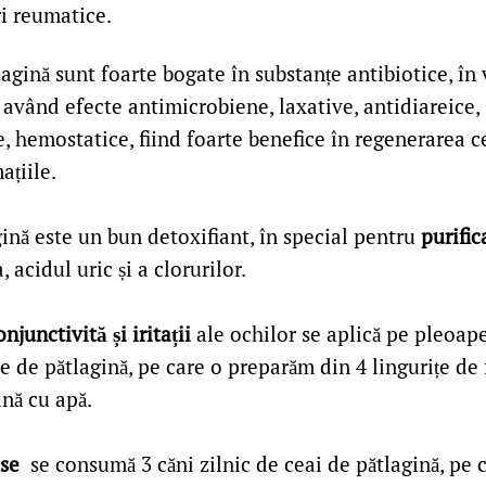
ri reumatice.
agină sunt foarte bogate în substanțe antibiotice, în 
 având efecte antimicrobiene, laxative, antidiareice,
, hemostatice, fiind foarte benefice în regenerarea ce
ațiile.
ină este un bun detoxifiant, în special pentru
purific
 acidul uric și a clorurilor.
onjunctivită și iritații
ale ochilor se aplică pe pleoa
e de pătlagină, pe care o preparăm din 4 lingurițe de
ană cu apă.
use
se consumă 3 căni zilnic de ceai de pătlagină, pe 