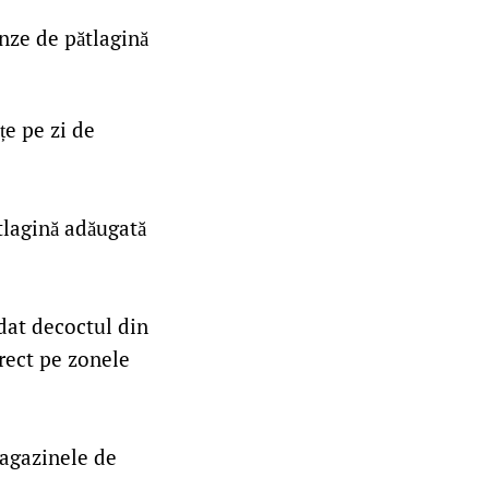
nze de pătlagină
țe pe zi de
tlagină adăugată
dat decoctul din
rect pe zonele
magazinele de