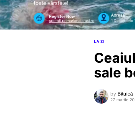
LA ZI
Ceaiul
sale b
by
Bițuică
27 martie 2