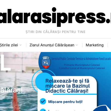
ȘTIRI DIN CĂLĂRAȘI PENTRU TINE
Știrile zilei
Ziarul Anunțul Călărășean
Marketing