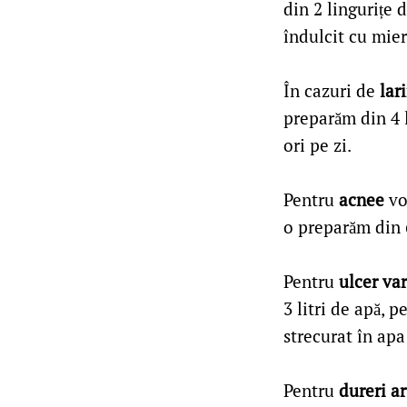
din 2 lingurițe 
îndulcit cu mie
În cazuri de
lar
preparăm din 4 l
ori pe zi.
Pentru
acnee
vo
o preparăm din 6
Pentru
ulcer va
3 litri de apă, 
strecurat în apa
Pentru
dureri ar