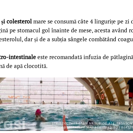
 și colesterol
mare se consumă câte 4 lingurițe pe zi 
gină pe stomacul gol înainte de mese, acesta având r
esterolul, dar și de a subția sângele combătând coagu
tro-intestinale
este recomandată infuzia de pătlagină
nă de apă clocotită.