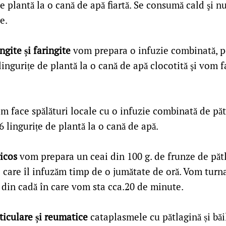
de plantă la o cană de apă fiartă. Se consumă cald şi nu
re.
ingite și faringite
vom prepara o infuzie combinată, p
ingurițe de plantă la o cană de apă clocotită şi vom f
m face spălături locale cu o infuzie combinată de păt
 lingurițe de plantă la o cană de apă.
ricos
vom prepara un ceai din 100 g. de frunze de pătl
pe care îl infuzăm timp de o jumătate de oră. Vom turn
 din cadă în care vom sta cca.20 de minute.
ticulare și reumatice
cataplasmele cu pătlagină și băi