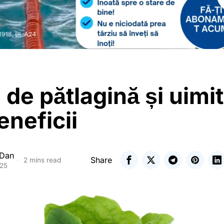
 de pătlagină și uimi
eneficii
 Dan
Share
2 mins read
025