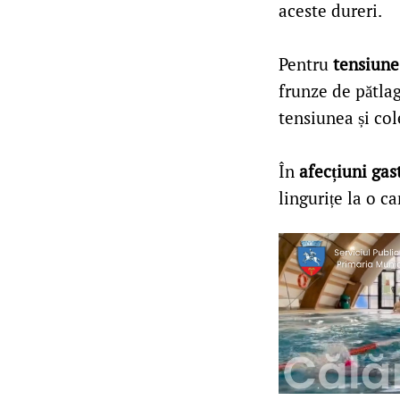
aceste dureri.
Pentru
tensiune
frunze de pătla
tensiunea și col
În
afecțiuni gas
lingurițe la o ca