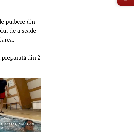
de pulbere din
olul de a scade
larea.
 preparată din 2