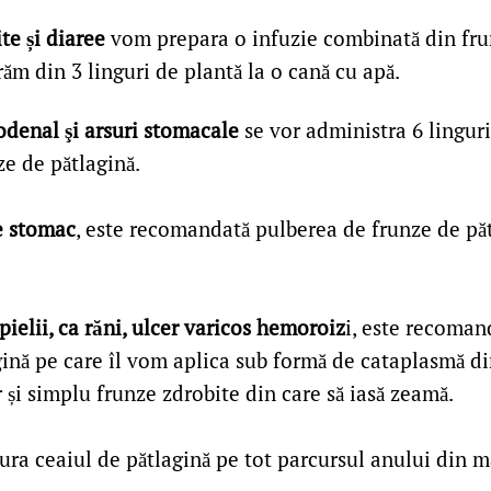
ite și diaree
vom prepara o infuzie combinată din fru
ăm din 3 linguri de plantă la o cană cu apă.
odenal şi arsuri stomacale
se vor administra 6 linguri
ze de pătlagină.
e stomac
, este recomandată pulberea de frunze de pă
 pielii, ca răni, ulcer varicos hemoroiz
i, este recoman
gină pe care îl vom aplica sub formă de cataplasmă di
 și simplu frunze zdrobite din care să iasă zeamă.
ra ceaiul de pătlagină pe tot parcursul anului din 