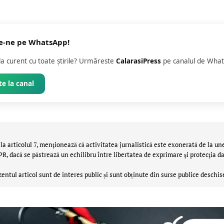
e-ne pe WhatsApp!
 la curent cu toate știrile? Urmăreste
CalarasiPress
pe canalul de What
e la canal
la articolul 7, menţionează că activitatea jurnalistică este exonerată de la un
 dacă se păstrează un echilibru între libertatea de exprimare şi protecţia da
zentul articol sunt de interes public și sunt obținute din surse publice deschis