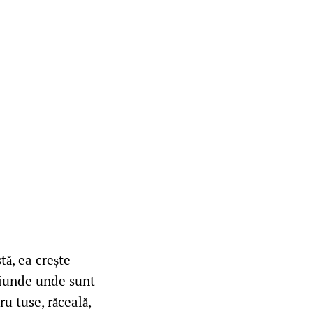
ă, ea crește
riunde unde sunt
u tuse, răceală,