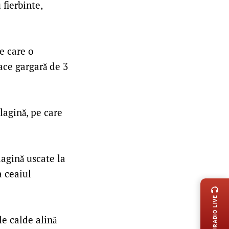
 fierbinte,
e care o
ace gargară de 3
lagină, pe care
agină uscate la
LIVE 
a ceaiul
RADIO LIVE
le calde alină