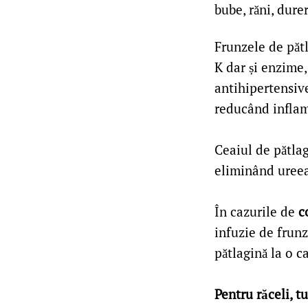
bube, răni, dure
Frunzele de pătl
K dar și enzime,
antihipertensive
reducând inflam
Ceaiul de pătlag
eliminând ureea,
În cazurile de
c
infuzie de frunz
pătlagină la o c
Pentru răceli, t