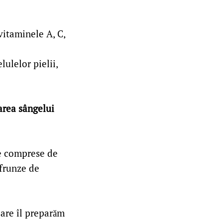
vitaminele A, C,
lulelor pielii,
area sângelui
pe comprese de
 frunze de
care îl preparăm