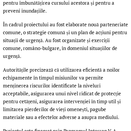
pentru îmbunătățirea cursului acestora și pentru a
preveni inundațiile.
În cadrul proiectului au fost elaborate nouă parteneriate
comune, o strategie comună și un plan de acțiuni pentru
situații de urgență. Au fost organizate și exerciții
comune, româno-bulgare, în domeniul situațiilor de
urgență.
Autoritățile precizează că utilizarea eficientă a noilor
echipamente în timpul misiunilor va permite
menținerea riscurilor identificate la niveluri
acceptabile, asigurarea unui nivel ridicat de protecție
pentru cetățeni, asigurarea intervenției în timp util și
limitarea pierderilor de vieți omenești, pagube
materiale sau a efectelor adverse a asupra mediului.
Proiectul este finanțat prin Programul Interreg V-A
LIVE 