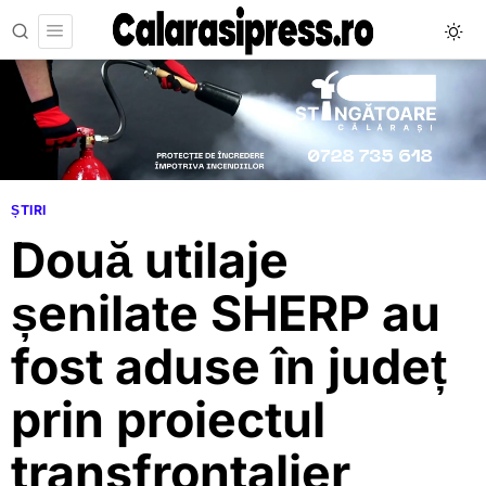
ȘTIRI
Două utilaje
șenilate SHERP au
fost aduse în județ
prin proiectul
transfrontalier