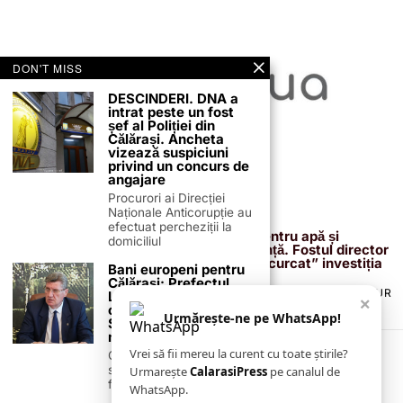
DON'T MISS
DESCINDERI. DNA a
intrat peste un fost
șef al Poliției din
Călărași. Ancheta
vizează suspiciuni
privind un concurs de
angajare
Procurori ai Direcției
Naționale Anticorupție au
13 februarie 2026
efectuat percheziții la
Proiectul de 400 de milioane de euro pentru apă și
domiciliul
canalizare, confirmat definitiv de instanță. Fostul director
reacționează după acuzațiile că ar fi „încurcat” investiția
Bani europeni pentru
Călărași: Prefectul
TERMENI ȘI CONDIȚII
COOKIES
POLITICA DE ANULARE & RETUR
Laurențiu State anunță
×
PUBLICITATE ONLINE & TIPĂRITĂ
DESPRE NOI
CONTACT
colaborarea cu ADR
Urmărește-ne pe WhatsApp!
ZIARUL ANUNȚUL CĂLĂRĂȘEAN
Sud-Muntenia pentru
noi finanțări
Vrei să fii mereu la curent cu toate știrile?
Călărașul se pregătește
să intre pe harta
Urmarește
CalarasiPress
pe canalul de
finanțărilor europene, cu
WhatsApp.