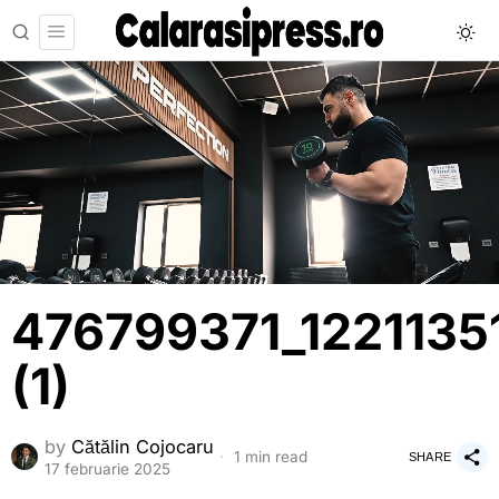
476799371_1221135
(1)
by
Cătălin Cojocaru
1 min read
SHARE
17 februarie 2025