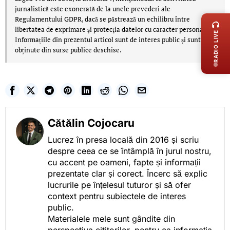
LIVE 
jurnalistică este exonerată de la unele prevederi ale
Regulamentului GDPR, dacă se păstrează un echilibru între
libertatea de exprimare şi protecţia datelor cu caracter personal.
RADIO LIVE
Informațiile din prezentul articol sunt de interes public și sunt
obținute din surse publice deschise.
Cătălin Cojocaru
Lucrez în presa locală din 2016 și scriu
despre ceea ce se întâmplă în jurul nostru,
cu accent pe oameni, fapte și informații
prezentate clar și corect. Încerc să explic
lucrurile pe înțelesul tuturor și să ofer
context pentru subiectele de interes
public.
Materialele mele sunt gândite din
perspectiva cititorilor, pentru ca informația