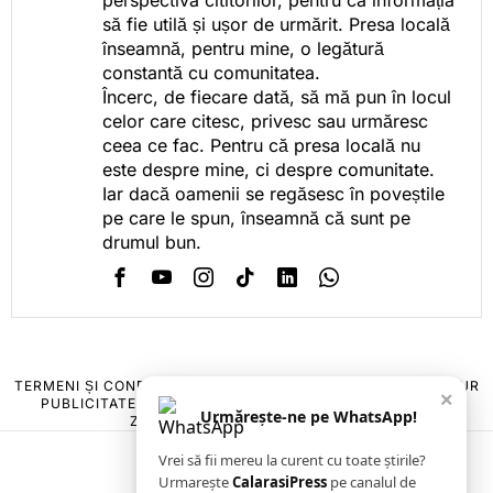
să fie utilă și ușor de urmărit. Presa locală
înseamnă, pentru mine, o legătură
constantă cu comunitatea.
Încerc, de fiecare dată, să mă pun în locul
celor care citesc, privesc sau urmăresc
ceea ce fac. Pentru că presa locală nu
este despre mine, ci despre comunitate.
Iar dacă oamenii se regăsesc în poveștile
pe care le spun, înseamnă că sunt pe
drumul bun.
TERMENI ȘI CONDIȚII
COOKIES
POLITICA DE ANULARE & RETUR
×
PUBLICITATE ONLINE & TIPĂRITĂ
DESPRE NOI
CONTACT
Urmărește-ne pe WhatsApp!
ZIARUL ANUNȚUL CĂLĂRĂȘEAN
Vrei să fii mereu la curent cu toate știrile?
Urmarește
CalarasiPress
pe canalul de