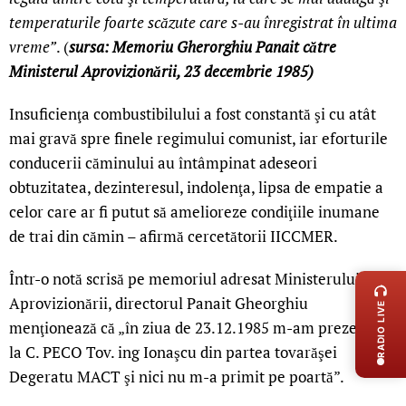
temperaturile foarte scăzute care s-au înregistrat în ultima
vreme”
. (
sursa: Memoriu Gherorghiu Panait către
Ministerul Aprovizionării, 23 decembrie 1985)
Insuficienţa combustibilului a fost constantă şi cu atât
mai gravă spre finele regimului comunist, iar eforturile
conducerii căminului au întâmpinat adeseori
obtuzitatea, dezinteresul, indolenţa, lipsa de empatie a
celor care ar fi putut să amelioreze condiţiile inumane
de trai din cămin – afirmă cercetătorii IICCMER.
LIVE 
Într-o notă scrisă pe memoriul adresat Ministerului
Aprovizionării, directorul Panait Gheorghiu
RADIO LIVE
menţionează că „în ziua de 23.12.1985 m-am prezentat
la C. PECO Tov. ing Ionaşcu din partea tovarăşei
Degeratu MACT şi nici nu m-a primit pe poartă”.