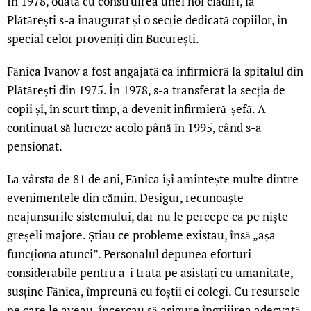
În 1978, odată cu construirea unei noi clădiri, la
Plătărești s-a inaugurat și o secție dedicată copiilor, în
special celor proveniți din București.
Fănica Ivanov a fost angajată ca infirmieră la spitalul din
Plătărești din 1975. În 1978, s-a transferat la secția de
copii și, în scurt timp, a devenit infirmieră-șefă. A
continuat să lucreze acolo până în 1995, când s-a
pensionat.
La vârsta de 81 de ani, Fănica își amintește multe dintre
evenimentele din cămin. Desigur, recunoaște
neajunsurile sistemului, dar nu le percepe ca pe niște
greșeli majore. Știau ce probleme existau, însă „așa
funcționa atunci”. Personalul depunea eforturi
considerabile pentru a-i trata pe asistați cu umanitate,
susține Fănica, împreună cu foștii ei colegi. Cu resursele
pe care le aveau, încercau să asigure îngrijirea adecvată.