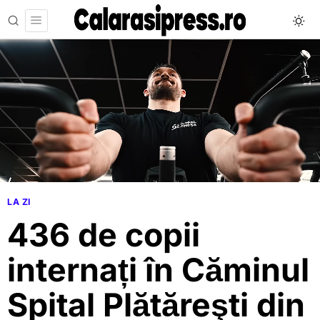
LA ZI
436 de copii
internați în Căminul
Spital Plătăreşti din