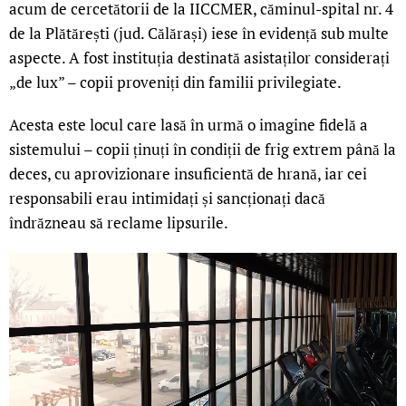
acum de cercetătorii de la IICCMER, căminul-spital nr. 4
de la Plătărești (jud. Călărași) iese în evidență sub multe
aspecte. A fost instituția destinată asistaților considerați
„de lux” – copii proveniți din familii privilegiate.
Acesta este locul care lasă în urmă o imagine fidelă a
sistemului – copii ținuți în condiții de frig extrem până la
deces, cu aprovizionare insuficientă de hrană, iar cei
responsabili erau intimidați și sancționați dacă
îndrăzneau să reclame lipsurile.