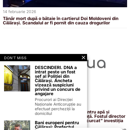
14 februarie 2026
Tânăr mort după o bătaie în cartierul Doi Moldoveni din
Călărași. Scandalul ar fi pornit din cauza drogurilor
DON'T MISS
DESCINDERI. DNA a
intrat peste un fost
șef al Poliției din
Călărași. Ancheta
vizează suspiciuni
privind un concurs de
angajare
Procurori ai Direcției
Naționale Anticorupție au
13 februarie 2026
efectuat percheziții la
Proiectul de 400 de milioane de euro pentru apă și
domiciliul
canalizare, confirmat definitiv de instanță. Fostul director
reacționează după acuzațiile că ar fi „încurcat” investiția
Bani europeni pentru
Călărași: Prefectul