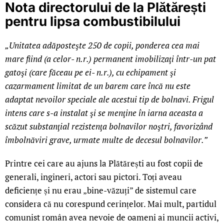
Nota directorului de la Plătărești
pentru lipsa combustibilului
„Unitatea adăposteşte 250 de copii, ponderea cea mai
mare fiind (a celor- n.r.) permanent imobilizaţi într-un pat
gatoşi (care făceau pe ei- n.r.), cu echipament şi
cazarmament limitat de un barem care încă nu este
adaptat nevoilor speciale ale acestui tip de bolnavi. Frigul
intens care s-a instalat şi se menţine în iarna aceasta a
scăzut substanţial rezistenţa bolnavilor noştri, favorizând
îmbolnăviri grave, urmate multe de decesul bolnavilor.”
Printre cei care au ajuns la Plătărești au fost copii de
generali, ingineri, actori sau pictori. Toți aveau
deficiențe și nu erau „bine-văzuți” de sistemul care
considera că nu corespund cerințelor. Mai mult, partidul
comunist român avea nevoie de oameni ai muncii activi,