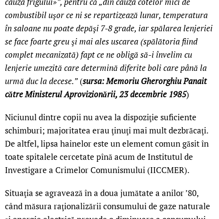
cauza frigului»”, pentru că „din cauza cotelor mici de
combustibil uşor ce ni se repartizează lunar, temperatura
în saloane nu poate depăşi 7-8 grade, iar spălarea lenjeriei
se face foarte greu şi mai ales uscarea (spălătoria fiind
complet mecanizată) fapt ce ne obligă să-i învelim cu
lenjerie umezită care determină diferite boli care până la
urmă duc la decese.”
(
sursa: Memoriu Gherorghiu Panait
către Ministerul Aprovizionării, 23 decembrie 1985
)
Niciunul dintre copii nu avea la dispoziţie suficiente
schimburi; majoritatea erau ţinuţi mai mult dezbrăcaţi.
De altfel, lipsa hainelor este un element comun găsit în
toate spitalele cercetate pînă acum de Institutul de
Investigare a Crimelor Comunismului (IICCMER).
Situaţia se agravează în a doua jumătate a anilor ’80,
când măsura raţionalizării consumului de gaze naturale