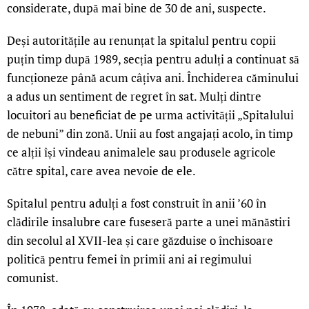
considerate, după mai bine de 30 de ani, suspecte.
Deși autoritățile au renunțat la spitalul pentru copii
puțin timp după 1989, secția pentru adulți a continuat să
funcționeze până acum câțiva ani. Închiderea căminului
a adus un sentiment de regret în sat. Mulți dintre
locuitori au beneficiat de pe urma activității „Spitalului
de nebuni” din zonă. Unii au fost angajați acolo, în timp
ce alții își vindeau animalele sau produsele agricole
către spital, care avea nevoie de ele.
Spitalul pentru adulți a fost construit în anii ’60 în
clădirile insalubre care fuseseră parte a unei mănăstiri
din secolul al XVII-lea și care găzduise o închisoare
politică pentru femei în primii ani ai regimului
comunist.