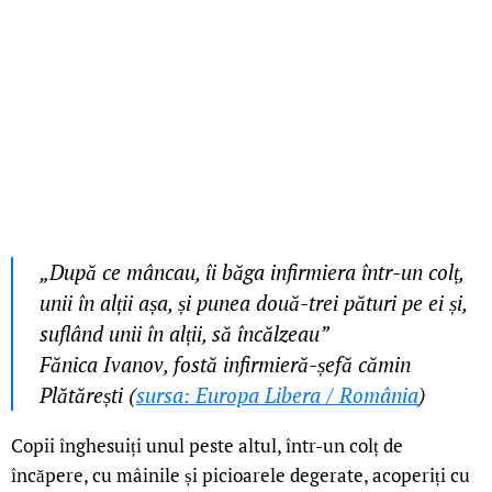
„După ce mâncau, îi băga infirmiera într-un colț,
unii în alții așa, și punea două-trei pături pe ei și,
suflând unii în alții, să încălzeau”
Fănica Ivanov, fostă infirmieră-șefă cămin
Plătărești (
sursa: Europa Libera / România
)
Copii înghesuiți unul peste altul, într-un colț de
încăpere, cu mâinile și picioarele degerate, acoperiți cu