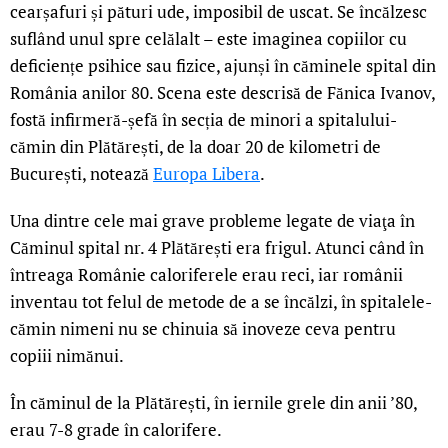
cearșafuri și pături ude, imposibil de uscat. Se încălzesc
suflând unul spre celălalt – este imaginea copiilor cu
deficiențe psihice sau fizice, ajunși în căminele spital din
România anilor 80. Scena este descrisă de Fănica Ivanov,
fostă infirmeră-șefă în secția de minori a spitalului-
cămin din Plătărești, de la doar 20 de kilometri de
București, notează
Europa Libera
.
Una dintre cele mai grave probleme legate de viaţa în
Căminul spital nr. 4 Plătărești era frigul. Atunci când în
întreaga Românie caloriferele erau reci, iar românii
inventau tot felul de metode de a se încălzi, în spitalele-
cămin nimeni nu se chinuia să inoveze ceva pentru
copiii nimănui.
În căminul de la Plătărești, în iernile grele din anii ’80,
erau 7-8 grade în calorifere.