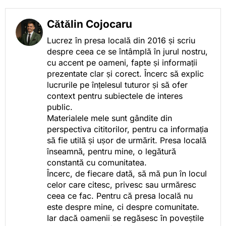
Cătălin Cojocaru
Lucrez în presa locală din 2016 și scriu
despre ceea ce se întâmplă în jurul nostru,
cu accent pe oameni, fapte și informații
prezentate clar și corect. Încerc să explic
lucrurile pe înțelesul tuturor și să ofer
context pentru subiectele de interes
public.
Materialele mele sunt gândite din
perspectiva cititorilor, pentru ca informația
să fie utilă și ușor de urmărit. Presa locală
înseamnă, pentru mine, o legătură
constantă cu comunitatea.
Încerc, de fiecare dată, să mă pun în locul
celor care citesc, privesc sau urmăresc
ceea ce fac. Pentru că presa locală nu
este despre mine, ci despre comunitate.
Iar dacă oamenii se regăsesc în poveștile