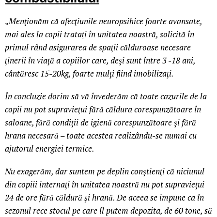
„
Menţionăm că afecţiunile neuropsihice foarte avansate,
mai ales la copii tratați în unitatea noastră, solicită în
primul rând asigurarea de spaţii călduroase necesare
ţinerii în viaţă a copiilor care, deşi sunt între 3 -18 ani,
cântăresc 15-20kg, foarte mulţi fiind imobilizaţi.
În concluzie dorim să vă învederăm că toate cazurile de la
copii nu pot supravieţui fără căldura corespunzătoare în
saloane, fără condiţii de igienă corespunzătoare şi fără
hrana necesară – toate acestea realizându-se numai cu
ajutorul energiei termice.
Nu exagerăm, dar suntem pe deplin conştienţi că niciunul
din copiii internaţi în unitatea noastră nu pot supravieţui
24 de ore fără căldură şi hrană. De aceea se impune ca în
sezonul rece stocul pe care îl putem depozita, de 60 tone, să