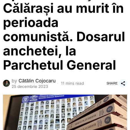
Călărași au murit în
perioada
comunistă. Dosarul
anchetei, la
Parchetul General
by
Cătălin Cojocaru
11 mins read
SHARE
25 decembrie 2023