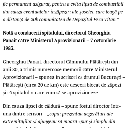
fie permanent asigurat, pentru a evita lipsa de combustibil
din cauza eventualelor înzăpeziri ale şoselei, care leagă pe
o distanţă de 20k comunitatea de Depozitul Peco Titan.
”
Notă a conducerii spitalului, directorul Gheorghiu
Panait către Ministerul Aprovizionării – 7 octombrie
1983.
Gheorghiu Panait, directorul Căminului Plătărești din
anii 80, a trimis numeroase memorii către Ministerul
Aprovizionării – spunea în scrisori că drumul Bucureşti –
Plătăreşti (circa 20 de km) este deseori blocat de zăpezi
și că spitalul nu are cum să se aprovizioneze.
Din cauza lipsei de căldură – spune fostul director într-
una dintre scrisori –
„copiii prezentau degerături ale
extremităţilor şi ajungeau să moară «pur şi simplu din