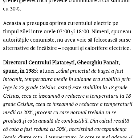
şi energie electrică prevede o diminuare a consumului
cu 30%.
Aceasta a presupus oprirea curentului electric pe
timpul zilei între orele 07:00 şi 18:00. Nimeni, spuneau
autoritățile comuniste, nu avea voie să folosească surse
alternative de încălzire – reşouri şi calorifere electrice.
Directorul Centrului Plătărești, Gheorghiu Panait,
spune, în 1985:
atunci
„când proiectul de buget a fost
întocmit, temperatura medie în saloane era stabilită prin
lege la 22 grade Celsius, astăzi este stabilită la 18 grade
Celsius, ceea ce înseamnă o reducere a temperaturii la 18
grade Celsius, ceea ce înseamnă o reducere a temperaturii
medii cu 20%, procent cu care normal trebuia să se
producă şi cota anuală de combustibil. Din calcul rezultă
că cota a fost redusă cu 50% , neexistând corespondenţa
legală dintre cotă şi temperatură, la care se mai adaugă şi