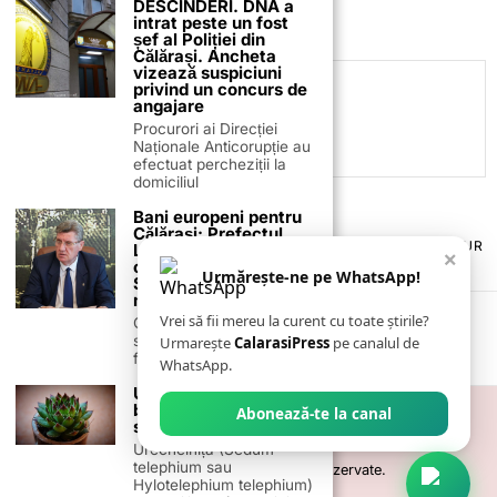
DESCINDERI. DNA a
intrat peste un fost
șef al Poliției din
Călărași. Ancheta
vizează suspiciuni
privind un concurs de
C.C
angajare
Procurori ai Direcției
Naționale Anticorupție au
efectuat percheziții la
domiciliul
Bani europeni pentru
Călărași: Prefectul
TERMENI ȘI CONDIȚII
COOKIES
POLITICA DE ANULARE & RETUR
Laurențiu State anunță
×
PUBLICITATE ONLINE & TIPĂRITĂ
DESPRE NOI
CONTACT
colaborarea cu ADR
Urmărește-ne pe WhatsApp!
Sud-Muntenia pentru
ZIARUL ANUNȚUL CĂLĂRĂȘEAN
noi finanțări
Vrei să fii mereu la curent cu toate știrile?
Călărașul se pregătește
să intre pe harta
Urmarește
CalarasiPress
pe canalul de
finanțărilor europene, cu
WhatsApp.
Urechelnița și
beneficiile sale pentru
Abonează-te la canal
sănătate
Urechelnița (Sedum
telephium sau
©
2026
- Toate drepturile sunt rezervate.
Hylotelephium telephium)