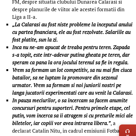
FM, despre situatia clubului Dunarea Calarasi si
despre planurile de viitor ale acestei formatii din
Liga a II-a.
„La Calarasi au fost niste probleme la inceputul anului
cu partea financiara, ele au fost rezolvate. Salariile au
fost platite, sun la zi.
Inca nu ne-am apucat de treaba pentru teren. Zapada
s-a topit, este intr-adevar putina gheata pe teren, dar
speram ca pana la ora jocului terenul sa fie in regula.
Vrem sa formam un lot competitiv, sa nu mai fim ciuca
batailor, sa ne luptam la promovare din sezonul
urmator. Vrem sa formam si noi juniorii nostri pe
langa jucatorii experimentati care au venit la Calarasi.
In pauza meciurilor, o sa incercam sa facem anumite
concursuri pentru suporteri. Pentru primele etape, cel
putin, vom incerca sa ii atragem si cu preturile mici ale
LIVE 
biletelor, iar copiii vor avea intrarea libera.”
, a
declarat Catalin Nitu, in cadrul emisiunii Fotbal la