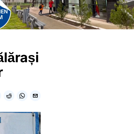
ălărași
r