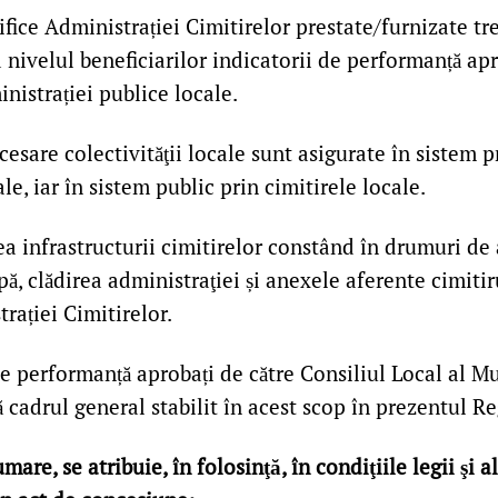
cifice Administrației Cimitirelor prestate/furnizate tr
 nivelul beneficiarilor indicatorii de performanță apr
nistrației publice locale.
ecesare colectivităţii locale sunt asigurate în sistem p
le, iar în sistem public prin cimitirele locale.
a infrastructurii cimitirelor constând în drumuri de 
ă, clădirea administraţiei și anexele aferente cimitiru
rației Cimitirelor.
de performanță aprobați de către Consiliul Local al M
ă cadrul general stabilit în acest scop în prezentul 
mare, se atribuie, în folosinţă, în condiţiile legii şi 