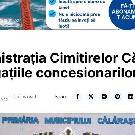
strația Cimitirelor C
gațiile concesionarilo
Share
5 mins read
2022