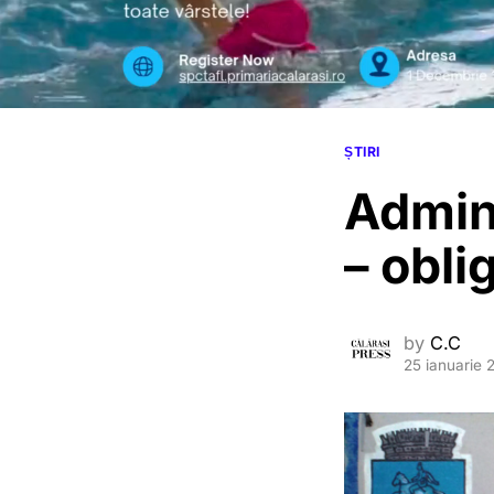
ȘTIRI
Admini
– obli
by
C.C
25 ianuarie 