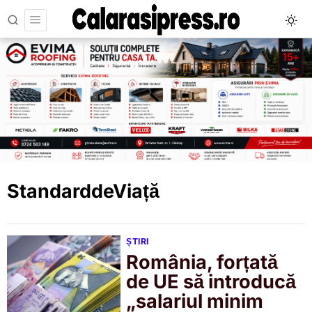
StandarddeViață
ȘTIRI
România, forțată
de UE să introducă
„salariul minim