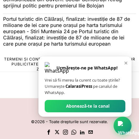
sprijinul politic pentru premierul Ilie Bolojan
Portul turistic din Călărași, finalizat: investiție de 87 de
milioane de lei care pune orașul pe harta turismului
european - Stiri Muntenia 24
pe
Portul turistic din
Călărași, finalizat: investiție de 87 de milioane de lei
care pune orașul pe harta turismului european
TERMENI ȘI CONDIȚII
COOKIES
POLITICA DE ANULARE & RETUR
×
PUBLICITATE ONLINE & TIPĂRITĂ
DESPRE NOI
CONTACT
Urmărește-ne pe WhatsApp!
ZIARUL ANUNȚUL CĂLĂRĂȘEAN
Vrei să fii mereu la curent cu toate știrile?
Urmarește
CalarasiPress
pe canalul de
WhatsApp.
Abonează-te la canal
©
2026
- Toate drepturile sunt rezervate.