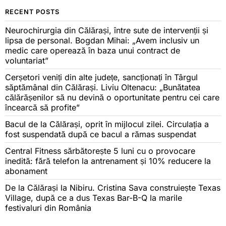
RECENT POSTS
Neurochirurgia din Călărași, între sute de intervenții și
lipsa de personal. Bogdan Mihai: „Avem inclusiv un
medic care operează în baza unui contract de
voluntariat”
Cerșetori veniți din alte județe, sancționați în Târgul
săptămânal din Călărași. Liviu Oltenacu: „Bunătatea
călărășenilor să nu devină o oportunitate pentru cei care
încearcă să profite”
Bacul de la Călărași, oprit în mijlocul zilei. Circulația a
fost suspendată după ce bacul a rămas suspendat
Central Fitness sărbătorește 5 luni cu o provocare
inedită: fără telefon la antrenament și 10% reducere la
abonament
De la Călărași la Nibiru. Cristina Sava construiește Texas
Village, după ce a dus Texas Bar-B-Q la marile
festivaluri din România