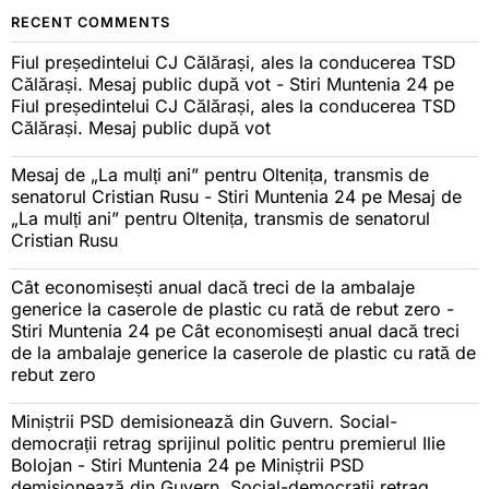
RECENT COMMENTS
Fiul președintelui CJ Călărași, ales la conducerea TSD
Călărași. Mesaj public după vot - Stiri Muntenia 24
pe
Fiul președintelui CJ Călărași, ales la conducerea TSD
Călărași. Mesaj public după vot
Mesaj de „La mulți ani” pentru Oltenița, transmis de
senatorul Cristian Rusu - Stiri Muntenia 24
pe
Mesaj de
„La mulți ani” pentru Oltenița, transmis de senatorul
Cristian Rusu
Cât economisești anual dacă treci de la ambalaje
generice la caserole de plastic cu rată de rebut zero -
Stiri Muntenia 24
pe
Cât economisești anual dacă treci
de la ambalaje generice la caserole de plastic cu rată de
rebut zero
Miniștrii PSD demisionează din Guvern. Social-
democrații retrag sprijinul politic pentru premierul Ilie
Bolojan - Stiri Muntenia 24
pe
Miniștrii PSD
demisionează din Guvern. Social-democrații retrag