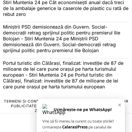
Stiri Muntenia 24
pe
Cât economisești anual dacă treci
de la ambalaje generice la caserole de plastic cu rată de
rebut zero
Miniștrii PSD demisionează din Guvern. Social-
democrații retrag sprijinul politic pentru premierul Ilie
Bolojan - Stiri Muntenia 24
pe
Miniștrii PSD
demisionează din Guvern. Social-democrații retrag
sprijinul politic pentru premierul Ilie Bolojan
Portul turistic din Călărași, finalizat: investiție de 87 de
milioane de lei care pune orașul pe harta turismului
european - Stiri Muntenia 24
pe
Portul turistic din
Călărași, finalizat: investiție de 87 de milioane de lei
care pune orașul pe harta turismului european
TERMENI ȘI CONDIȚII
COOKIES
POLITICA DE ANULARE & RETUR
×
PUBLICITATE ONLINE & TIPĂRITĂ
DESPRE NOI
CONTACT
Urmărește-ne pe WhatsApp!
ZIARUL ANUNȚUL CĂLĂRĂȘEAN
Vrei să fii mereu la curent cu toate știrile?
Urmarește
CalarasiPress
pe canalul de