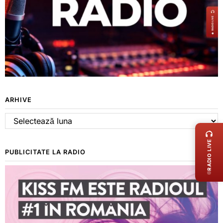
ARHIVE
LIVE 
Arhive
RADIO LIVE
PUBLICITATE LA RADIO