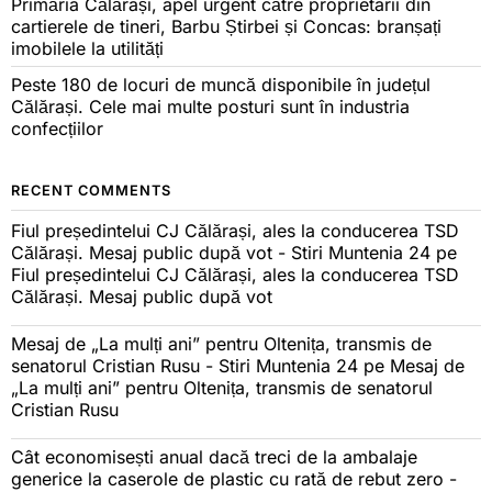
Primăria Călărași, apel urgent către proprietarii din
cartierele de tineri, Barbu Știrbei și Concas: branșați
imobilele la utilități
Peste 180 de locuri de muncă disponibile în județul
Călărași. Cele mai multe posturi sunt în industria
confecțiilor
RECENT COMMENTS
Fiul președintelui CJ Călărași, ales la conducerea TSD
Călărași. Mesaj public după vot - Stiri Muntenia 24
pe
Fiul președintelui CJ Călărași, ales la conducerea TSD
Călărași. Mesaj public după vot
Mesaj de „La mulți ani” pentru Oltenița, transmis de
senatorul Cristian Rusu - Stiri Muntenia 24
pe
Mesaj de
„La mulți ani” pentru Oltenița, transmis de senatorul
Cristian Rusu
Cât economisești anual dacă treci de la ambalaje
generice la caserole de plastic cu rată de rebut zero -