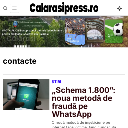
contacte
ȘTIRI
„Schema 1.800”:
noua metodă de
fraudă pe
WhatsApp
O nouă metodă de înșelăciune pe
internet face victime, fiind cunoscută