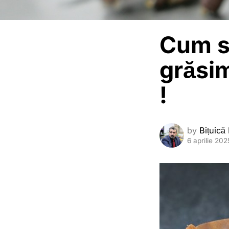
Cum s
grăsim
!
by
Bițuică
6 aprilie 202