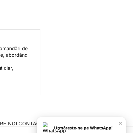
ecomandări de
orie, abordând
t clar,
×
RE NOI
CONTACT
ZIARUL ANUNȚUL CĂLĂRĂȘEAN
Urmărește-ne pe WhatsApp!