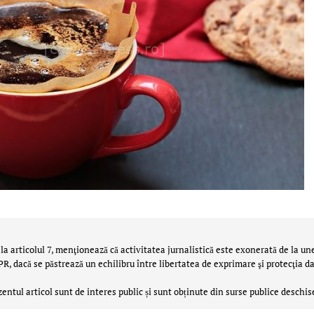
la articolul 7, menţionează că activitatea jurnalistică este exonerată de la un
 dacă se păstrează un echilibru între libertatea de exprimare şi protecţia da
zentul articol sunt de interes public și sunt obținute din surse publice deschis