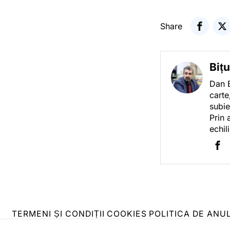
Share
Biț
Dan B
carte
subie
Prin 
echil
TERMENI ȘI CONDIȚII
COOKIES
POLITICA DE ANU