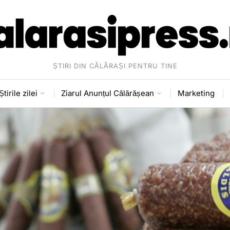
ȘTIRI DIN CĂLĂRAȘI PENTRU TINE
Știrile zilei
Ziarul Anunțul Călărășean
Marketing