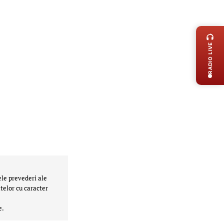
LIVE 
RADIO LIVE
ele prevederi ale
telor cu caracter
e.