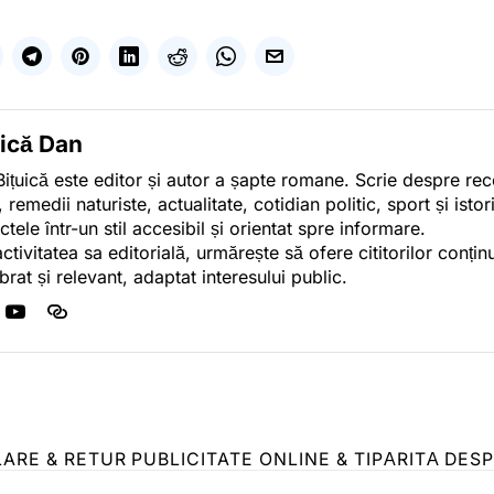
uică Dan
ițuică este editor și autor a șapte romane. Scrie despre r
, remedii naturiste, actualitate, cotidian politic, sport și ist
ctele într-un stil accesibil și orientat spre informare.
activitatea sa editorială, urmărește să ofere cititorilor conținu
ibrat și relevant, adaptat interesului public.
LARE & RETUR
PUBLICITATE ONLINE & TIPĂRITĂ
DESP