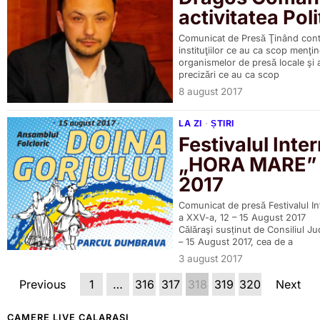
activitatea Poli
Comunicat de Presă Ţinând cont d
instituţiilor ce au ca scop menţine
organismelor de presă locale şi 
precizări ce au ca scop
8 august 2017
LA ZI
·
ȘTIRI
Festivalul Inte
„HORA MARE” –
2017
Comunicat de presă Festivalul I
a XXV-a, 12 – 15 August 2017 
Călăraşi susținut de Consiliul J
– 15 August 2017, cea de a
3 august 2017
Previous
1
…
316
317
318
319
320
Next
CAMERE LIVE CALARASI