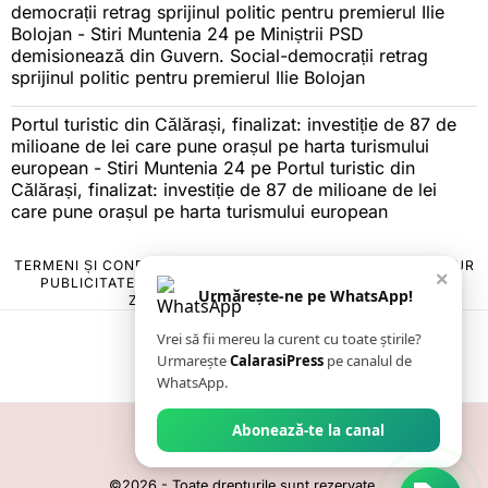
democrații retrag sprijinul politic pentru premierul Ilie
Bolojan - Stiri Muntenia 24
pe
Miniștrii PSD
demisionează din Guvern. Social-democrații retrag
sprijinul politic pentru premierul Ilie Bolojan
Portul turistic din Călărași, finalizat: investiție de 87 de
milioane de lei care pune orașul pe harta turismului
european - Stiri Muntenia 24
pe
Portul turistic din
Călărași, finalizat: investiție de 87 de milioane de lei
care pune orașul pe harta turismului european
TERMENI ȘI CONDIȚII
COOKIES
POLITICA DE ANULARE & RETUR
×
PUBLICITATE ONLINE & TIPĂRITĂ
DESPRE NOI
CONTACT
Urmărește-ne pe WhatsApp!
ZIARUL ANUNȚUL CĂLĂRĂȘEAN
Vrei să fii mereu la curent cu toate știrile?
Urmarește
CalarasiPress
pe canalul de
WhatsApp.
Abonează-te la canal
©
2026
- Toate drepturile sunt rezervate.