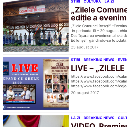
ȘTIRI
·
CULTURĂ
·
LA ZI
„Zilele Comune
ediție a eveni
„Zilele Comunei Roseți” –Evenimen
în perioada 19 – 20 august, chi
Desfășurarea evenimentul s-a dove
Edilul șef gândindu-se totodată la
23 august 2017
ȘTIRI
·
BREAKING NEWS
·
EVE
LIVE – „ZILEL
https://www.facebook.com/cala
https://www.facebook.com/cala
https://www.facebook.com/cojo
20 august 2017
LA ZI
·
BREAKING NEWS
·
CUL
VIDEO. Premieră