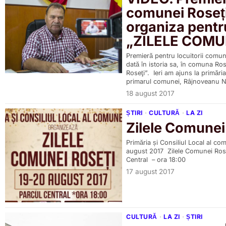
comunei Roseți
organiza pentr
„ZILELE COMU
Premieră pentru locuitorii comun
dată în istoria sa, în comuna Ros
Roseţi”. Ieri am ajuns la primăr
primarul comunei, Râjnoveanu Ni
18 august 2017
ȘTIRI
·
CULTURĂ
·
LA ZI
Zilele Comunei
Primăria și Consiliul Local al co
august 2017 Zilele Comunei Rose
Central – ora 18:00
17 august 2017
CULTURĂ
·
LA ZI
·
ȘTIRI