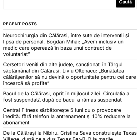
Caută
RECENT POSTS
Neurochirurgia din Călărași, între sute de intervenții și
lipsa de personal. Bogdan Mihai: „Avem inclusiv un
medic care operează în baza unui contract de
voluntariat”
Cerșetori veniți din alte județe, sancționați în Târgul
săptămânal din Călărași. Liviu Oltenacu: „Bunătatea
călărășenilor să nu devină o oportunitate pentru cei care
încearcă să profite”
Bacul de la Călărași, oprit în mijlocul zilei. Circulația a
fost suspendată după ce bacul a rămas suspendat
Central Fitness sărbătorește 5 luni cu o provocare
inedită: fără telefon la antrenament și 10% reducere la
abonament
De la Călărași la Nibiru. Cristina Sava construiește Texas
Village, după ce a dus Texas Bar-B-Q la marile