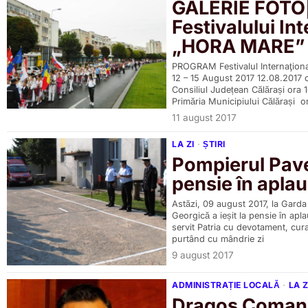
GALERIE FOTO|
Festivalului In
„HORA MARE” 
PROGRAM Festivalul Internaţion
12 – 15 August 2017 12.08.2017 or
Consiliul Județean Călărași ora 10
Primăria Municipiului Călărași o
11 august 2017
LA ZI
·
ȘTIRI
Pompierul Pavel
pensie în aplau
Astăzi, 09 august 2017, la Garda
Georgică a ieșit la pensie în apl
servit Patria cu devotament, cur
purtând cu mândrie zi
9 august 2017
ADMINISTRAȚIE LOCALĂ
·
LA Z
Dragos Coman 