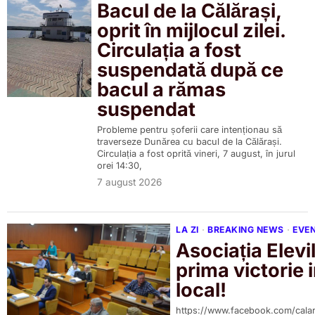
Bacul de la Călărași,
oprit în mijlocul zilei.
Circulația a fost
suspendată după ce
bacul a rămas
suspendat
Probleme pentru șoferii care intenționau să
traverseze Dunărea cu bacul de la Călărași.
Circulația a fost oprită vineri, 7 august, în jurul
orei 14:30,
7 august 2026
LA ZI
·
BREAKING NEWS
·
EVE
Asociația Elevil
prima victorie
local!
https://www.facebook.com/cala