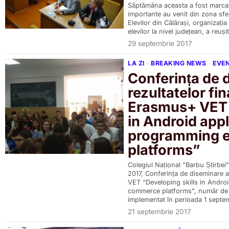
Săptămâna aceasta a fost marca
importante au venit din zona sfer
Elevilor din Călărași, organizația
elevilor la nivel județean, a reuși
29 septembrie 2017
LA ZI
·
BREAKING NEWS
·
EVE
Conferința de 
rezultatelor fin
Erasmus+ VET 
in Android app
programming 
platforms”
Colegiul Național ”Barbu Știrbei”
2017, Conferința de diseminare a 
VET “Developing skills in Andro
commerce platforms”, număr de
implementat în perioada 1 septe
21 septembrie 2017