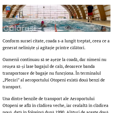
Conform sursei citate, coada s-a lungit treptat, ceea ce a
generat neliniște și agitație printre călători.
Oamenii continuau să se așeze la coadă, dar nimeni nu
reușea să-și lase bagajul de cală, deoarece banda
transportoare de bagaje nu funcționa. În terminalul
„Plecări” al aeroportului Otopeni există două benzi de
transport.
Una dintre benzile de transport ale Aeroportului
Otopeni se află în clădirea veche, iar cealaltă în clădirea
nouă, dată în folosință după 1990. Alături de aceste două