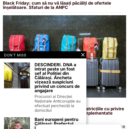
Black Friday: cum să nu vă lăsați păcăliți de ofertele
înșelătoare. Sfaturi de la ANPC
DON'T MISS
DESCINDERI. DNA a
intrat peste un fost
șef al Poliției din
Călărași. Ancheta
vizează suspiciuni
privind un concurs de
angajare
Procurori ai Direcției
Naționale Anticorupție au
27 august 2024
efectuat percheziții la
Un aeroport din România reintroduce restricțiile cu privire
domiciliul
la transportul lichidelor. Măsurile sunt implementate
temporar
Bani europeni pentru
Călărași: Prefectul
TERMENI ȘI CONDIȚII
COOKIES
POLITICA DE ANULARE & RETUR
Laurențiu State anunță