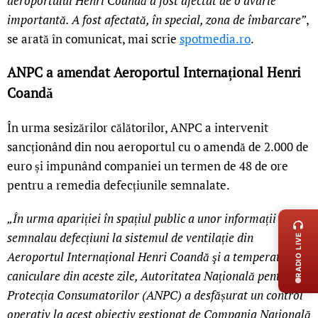
aeroportului Henri Coandă a fost afectat de o avarie
importantă. A fost afectată, în special, zona de îmbarcare”
,
se arată în comunicat, mai scrie
spotmedia.ro
.
ANPC a amendat Aeroportul Internațional Henri
Coandă
În urma sesizărilor călătorilor, ANPC a intervenit
sancționând din nou aeroportul cu o amendă de 2.000 de
euro și impunând companiei un termen de 48 de ore
pentru a remedia defecțiunile semnalate.
LIVE 
„În urma apariției în spațiul public a unor informații care
semnalau defecțiuni la sistemul de ventilație din
RADIO LIVE
Aeroportul Internațional Henri Coandă şi a temperaturilor
caniculare din aceste zile, Autoritatea Națională pentru
Protecția Consumatorilor (ANPC) a desfășurat un control
operativ la acest obiectiv gestionat de Compania Națională