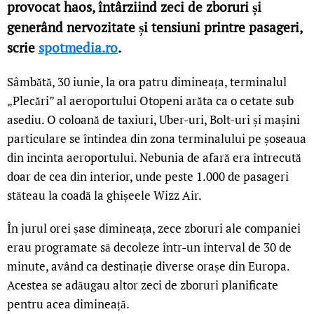
provocat haos, întârziind zeci de zboruri și
generând nervozitate și tensiuni printre pasageri,
scrie
spotmedia.ro
.
Sâmbătă, 30 iunie, la ora patru dimineața, terminalul
„Plecări” al aeroportului Otopeni arăta ca o cetate sub
asediu. O coloană de taxiuri, Uber-uri, Bolt-uri și mașini
particulare se întindea din zona terminalului pe șoseaua
din incinta aeroportului. Nebunia de afară era întrecută
doar de cea din interior, unde peste 1.000 de pasageri
stăteau la coadă la ghișeele Wizz Air.
În jurul orei șase dimineața, zece zboruri ale companiei
erau programate să decoleze într-un interval de 30 de
minute, având ca destinație diverse orașe din Europa.
Acestea se adăugau altor zeci de zboruri planificate
pentru acea dimineață.