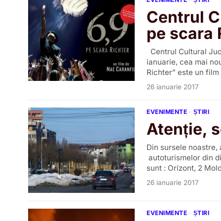
Centrul C
pe scara R
Centrul Cultural Jude
ianuarie, cea mai no
Richter” este un film 
26 ianuarie 2017
EVENIMENTE
·
ȘTIRI
Atenție, 
Din sursele noastre, 
autoturismelor din di
sunt : Orizont, 2 Mol
26 ianuarie 2017
EVENIMENTE
·
ȘTIRI