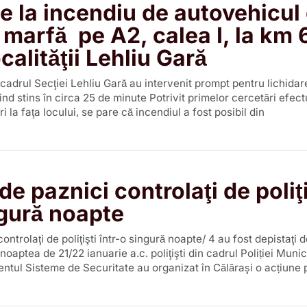
ie la incendiu de autovehicul
 marfă pe A2, calea I, la km 
calităţii Lehliu Gară
n cadrul Secţiei Lehliu Gară au intervenit prompt pentru lichida
iind stins în circa 25 de minute Potrivit primelor cercetări efec
ri la faţa locului, se pare că incendiul a fost posibil din
e paznici controlaţi de poliţi
ngură noapte
ntrolaţi de poliţişti într-o singură noapte/ 4 au fost depistaţi 
oaptea de 21/22 ianuarie a.c. poliţişti din cadrul Poliției Munic
ntul Sisteme de Securitate au organizat în Călăraşi o acțiune 