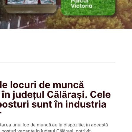
de locuri de muncă
 în județul Călărași. Cele
osturi sunt în industria
r
tarea unui loc de muncă au la dispoziție, în această
posturi vacante în județul Călărași, potrivit