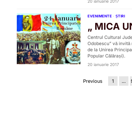
20 ianuarie 2017
EVENIMENTE
·
ȘTIRI
„ MICA UN
Centrul Cultural Jud
Odobescu” vă invită m
de la Unirea Princip
Popular Călărași).
20 ianuarie 2017
Previous
1
…