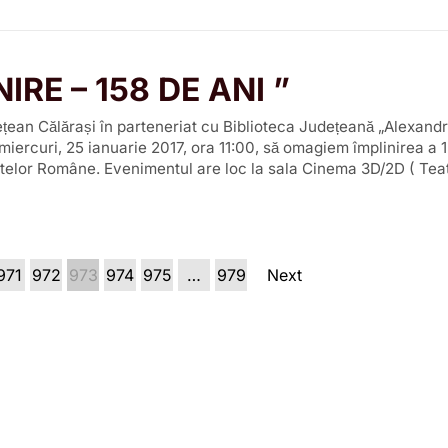
IRE – 158 DE ANI ”
ețean Călărași în parteneriat cu Biblioteca Județeană „Alexand
iercuri, 25 ianuarie 2017, ora 11:00, să omagiem împlinirea a 
atelor Române. Evenimentul are loc la sala Cinema 3D/2D ( Tea
971
972
973
974
975
…
979
Next