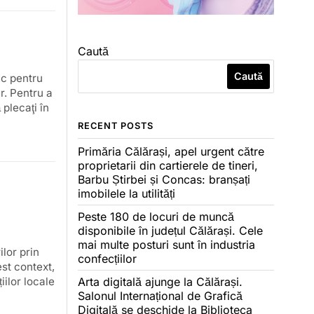
Caută
Caută
ic pentru
r. Pentru a
 plecaţi în
RECENT POSTS
Primăria Călărași, apel urgent către
proprietarii din cartierele de tineri,
Barbu Știrbei și Concas: branșați
imobilele la utilități
Peste 180 de locuri de muncă
disponibile în județul Călărași. Cele
mai multe posturi sunt în industria
ilor prin
confecțiilor
st context,
iilor locale
Arta digitală ajunge la Călărași.
Salonul Internațional de Grafică
Digitală se deschide la Biblioteca