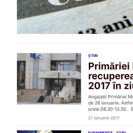
ȘTIRI
Primăriei
recuperea
2017 în z
Angajații Primăriei M
de 28 ianuarie. Astfe
orele 08.30-13.30.
27 ianuarie 2017
EVENIMENTE
·
ȘTIRI