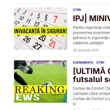
ȘTIRI
IPJ| MIN
Pentru siguranţa cetăţ
prevenirea evenimente
petrece în siguranţă a
călătorie, poliţiştii
20 ianuarie 2017
EVENIMENTE
·
ȘTIRI
[ULTIMĂ O
futsalul s
Curtea de Conturi Căl
cotizație către echi
Curtea de Conturi a p
și