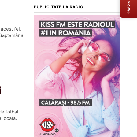
RADIO LIVE
PUBLICITATE LA RADIO
 acest fel,
O Săptămâna
i
e fotbal,
 locală.
i