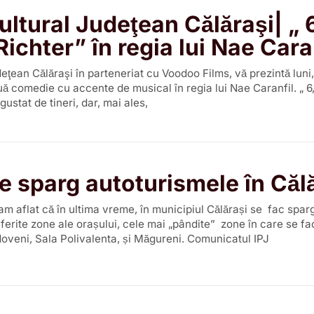
ultural Judeţean Călăraşi| „ 
ichter” în regia lui Nae Cara
ţean Călăraşi în parteneriat cu Voodoo Films, vă prezintă luni
uă comedie cu accente de musical în regia lui Nae Caranfil. „ 6
gustat de tineri, dar, mai ales,
se sparg autoturismele în Căl
am aflat că în ultima vreme, în municipiul Călărași se fac sparg
ferite zone ale orașului, cele mai „pândite” zone în care se fa
doveni, Sala Polivalenta, și Măgureni. Comunicatul IPJ