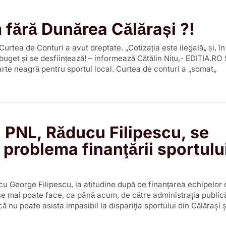
fără Dunărea Călărași ?!
Curtea de Conturi a avut dreptate. „Cotizația este ilegală„ și, în
 buget și se desființează! – informează Cătălin Nițu,- EDIȚIA.R
arte neagră pentru sportul local. Curtea de conturi a „somat„
 PNL, Răducu Filipescu, se
n problema finanţării sportulu
u George Filipescu, ia atitudine după ce finanţarea echipelor d
se mai poate face, ca până acum, de către administraţia publică
 nu poate asista impasibil la dispariţia sportului din Călăraşi ş