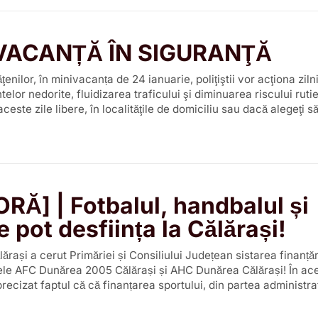
IVACANȚĂ ÎN SIGURANŢĂ
enilor, în minivacanța de 24 ianuarie, poliţiştii vor acţiona ziln
lor nedorite, fluidizarea traficului şi diminuarea riscului rutie
ceste zile libere, în localităţile de domiciliu sau dacă alegeţi să
RĂ] | Fotbalul, handbalul și
e pot desființa la Călărași!
ărași a cerut Primăriei și Consiliului Județean sistarea finanțăr
pele AFC Dunărea 2005 Călărași și AHC Dunărea Călărași! În ace
recizat faptul că că finanțarea sportului, din partea administraț