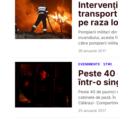
Intervenţ
transport
pe raza lo
Pompierii militari di
incendiului, acesta f
către pompierii milita
26 ianuarie 2017
EVENIMENTE
·
ȘTIRI
Peste 40 d
într-o si
Peste 40 de paznici co
cabinele de pază. În n
Călărași- Compartime
25 ianuarie 2017