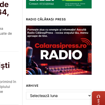
 de
64,
RADIO CĂLĂRAȘI PRESS
rea
tuate de
şti
dorimind în
ARHIVE
ipiului
LIVE 
pe
Arhive