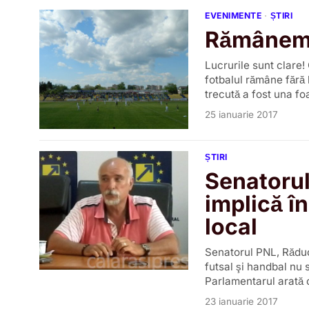
EVENIMENTE
·
ȘTIRI
Rămânem 
Lucrurile sunt clare! 
fotbalul rămâne fără
trecută a fost una fo
25 ianuarie 2017
ȘTIRI
Senatorul
implică î
local
Senatorul PNL, Răduc
futsal şi handbal nu 
Parlamentarul arată că
23 ianuarie 2017