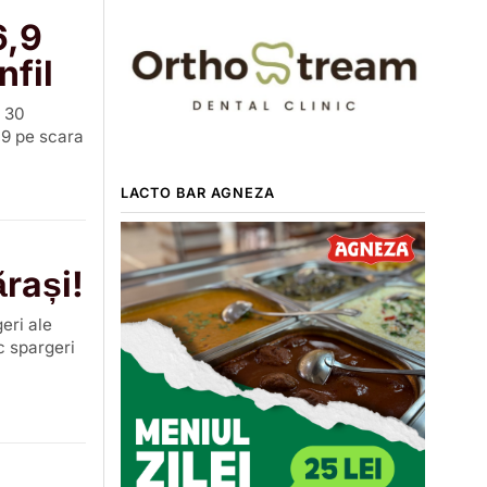
6,9
nfil
, 30
,9 pe scara
LACTO BAR AGNEZA
ărași!
eri ale
c spargeri