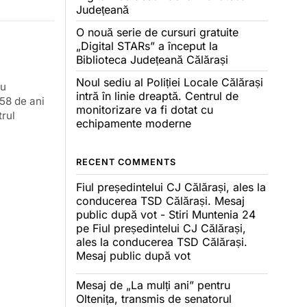
Județeană
O nouă serie de cursuri gratuite
„Digital STARs” a început la
Biblioteca Județeană Călărași
Noul sediu al Poliției Locale Călărași
ru
intră în linie dreaptă. Centrul de
158 de ani
monitorizare va fi dotat cu
trul
echipamente moderne
RECENT COMMENTS
Fiul președintelui CJ Călărași, ales la
conducerea TSD Călărași. Mesaj
public după vot - Stiri Muntenia 24
pe
Fiul președintelui CJ Călărași,
ales la conducerea TSD Călărași.
Mesaj public după vot
Mesaj de „La mulți ani” pentru
Oltenița, transmis de senatorul