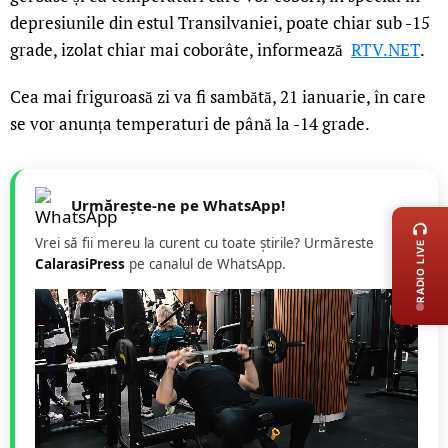
depresiunile din estul Transilvaniei, poate chiar sub -15
grade, izolat chiar mai coborâte, informează
RTV.NET
.
Cea mai friguroasă zi va fi sambătă, 21 ianuarie, în care
se vor anunța temperaturi de până la -14 grade.
LIVE 
Urmărește-ne pe WhatsApp!
Vrei să fii mereu la curent cu toate știrile? Urmăreste
RADIO LIVE
CalarasiPress
pe canalul de WhatsApp.