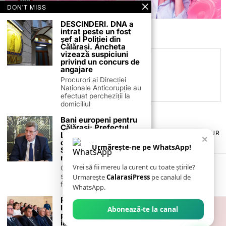
DON'T MISS
DESCINDERI. DNA a
intrat peste un fost
șef al Poliției din
Călărași. Ancheta
vizează suspiciuni
privind un concurs de
C.C
angajare
Procurori ai Direcției
Naționale Anticorupție au
efectuat percheziții la
domiciliul
Bani europeni pentru
Călărași: Prefectul
TERMENI ȘI CONDIȚII
COOKIES
POLITICA DE ANULARE & RETUR
Laurențiu State anunță
×
PUBLICITATE ONLINE & TIPĂRITĂ
DESPRE NOI
CONTACT
colaborarea cu ADR
Urmărește-ne pe WhatsApp!
ZIARUL ANUNȚUL CĂLĂRĂȘEAN
Sud-Muntenia pentru
noi finanțări
Vrei să fii mereu la curent cu toate știrile?
Călărașul se pregătește
să intre pe harta
Urmarește
CalarasiPress
pe canalul de
finanțărilor europene, cu
WhatsApp.
Francofonia, celebrată
la Oltenița: elevii au
Abonează-te la canal
primit atestate DELF,
iar cultura franceză a