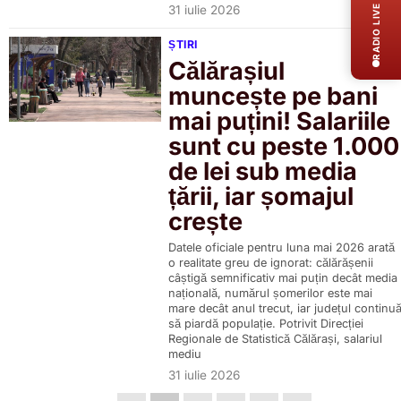
31 iulie 2026
RADIO LIVE
ȘTIRI
Călărașiul
muncește pe bani
mai puțini! Salariile
sunt cu peste 1.000
de lei sub media
țării, iar șomajul
crește
Datele oficiale pentru luna mai 2026 arată
o realitate greu de ignorat: călărășenii
câștigă semnificativ mai puțin decât media
națională, numărul șomerilor este mai
mare decât anul trecut, iar județul continu
să piardă populație. Potrivit Direcției
Regionale de Statistică Călărași, salariul
mediu
31 iulie 2026