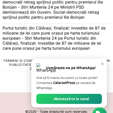
democrații retrag sprijinul politic pentru premierul Ilie
Bolojan - Stiri Muntenia 24
pe
Miniștrii PSD
demisionează din Guvern. Social-democrații retrag
sprijinul politic pentru premierul Ilie Bolojan
Portul turistic din Călărași, finalizat: investiție de 87 de
milioane de lei care pune orașul pe harta turismului
european - Stiri Muntenia 24
pe
Portul turistic din
Călărași, finalizat: investiție de 87 de milioane de lei
care pune orașul pe harta turismului european
TERMENI ȘI CONDIȚII
COOKIES
POLITICA DE ANULARE & RETUR
×
PUBLICITATE ONLINE & TIPĂRITĂ
DESPRE NOI
CONTACT
Urmărește-ne pe WhatsApp!
ZIARUL ANUNȚUL CĂLĂRĂȘEAN
Vrei să fii mereu la curent cu toate știrile?
Urmarește
CalarasiPress
pe canalul de
WhatsApp.
Abonează-te la canal
©
2026
- Toate drepturile sunt rezervate.