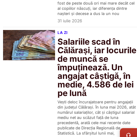
fost de peste două ori mai mare decât cel
al copiilor născuți, iar diferența dintre
nașteri și decese a dus la un nou
31 iulie 2026
LA ZI
Salariile scad în
Călărași, iar locurile
de muncă se
împuținează. Un
angajat câștigă, în
medie, 4.586 de lei
pe lună
Vești deloc încurajatoare pentru angajații
din județul Călărași. În luna mai 2026, atât
numărul salariaților, cât și câștigul salarial
mediu net au scăzut față de luna
precedentă, arată cele mai recente date
LIVE 
publicate de Direcția Regională de
Statistică. La sfârșitul lunii mai,