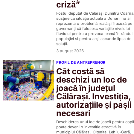
criză”
Fostul deputat de Călărași Dumitru Coarnă
susține că situația actuală a Dunării nu ar
reprezenta o problemă reală și îi acuză pe
guvernanți că folosesc variațiile nivelului
fluviului pentru a provoca teamă în rândul
populației și pentru a-și ascunde lipsa de
soluții.
3 august 2026
PROFIL DE ANTREPRENOR
Cât costă să
deschizi un loc de
joacă în județul
Călărași. Investiția,
autorizațiile și pașii
necesari
Deschiderea unui loc de joacă pentru copii
poate deveni o investiție atractivă în
municipiul Călărași, Oltenița, Lehliu-Gară,