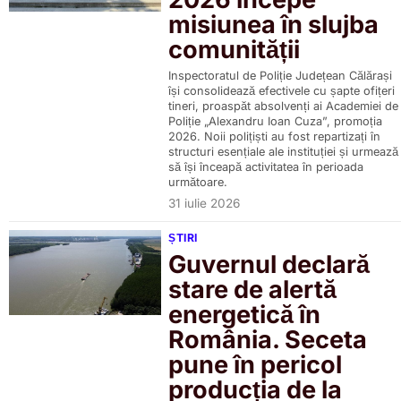
misiunea în slujba
comunității
Inspectoratul de Poliție Județean Călărași
își consolidează efectivele cu șapte ofițeri
tineri, proaspăt absolvenți ai Academiei de
Poliție „Alexandru Ioan Cuza”, promoția
2026. Noii polițiști au fost repartizați în
structuri esențiale ale instituției și urmează
să își înceapă activitatea în perioada
următoare.
31 iulie 2026
ȘTIRI
Guvernul declară
stare de alertă
energetică în
România. Seceta
pune în pericol
producția de la