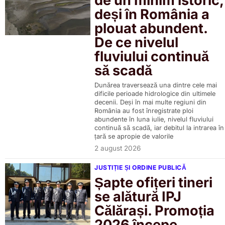
de un minim istoric,
deși în România a
plouat abundent.
De ce nivelul
fluviului continuă
să scadă
Dunărea traversează una dintre cele mai
dificile perioade hidrologice din ultimele
decenii. Deși în mai multe regiuni din
România au fost înregistrate ploi
abundente în luna iulie, nivelul fluviului
continuă să scadă, iar debitul la intrarea în
țară se apropie de valorile
2 august 2026
JUSTIȚIE ȘI ORDINE PUBLICĂ
Șapte ofițeri tineri
se alătură IPJ
Călărași. Promoția
2026 începe