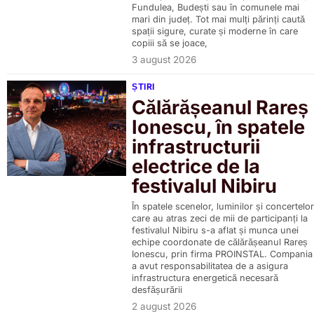
Fundulea, Budești sau în comunele mai
mari din județ. Tot mai mulți părinți caută
spații sigure, curate și moderne în care
copiii să se joace,
3 august 2026
ȘTIRI
Călărășeanul Rareș
Ionescu, în spatele
infrastructurii
electrice de la
festivalul Nibiru
În spatele scenelor, luminilor și concertelor
care au atras zeci de mii de participanți la
festivalul Nibiru s-a aflat și munca unei
echipe coordonate de călărășeanul Rareș
Ionescu, prin firma PROINSTAL. Compania
a avut responsabilitatea de a asigura
infrastructura energetică necesară
desfășurării
2 august 2026