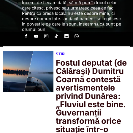
Încerc, de fiecare dată, să mă pun în locul celor
care citesc, privesc sau urmăresc ceea ce fac.
Pentru că presa locală nu este despre mine, ci
despre comunitate. Iar dacă oamenii se regăsesc
în poveștile pe care le spun, înseamnă că sunt pe
drumul bun.
ȘTIRI
Fostul deputat (de
Călărași) Dumitru
Coarnă contestă
avertismentele
privind Dunărea:
„Fluviul este bine.
Guvernanții
transformă orice
situație într-o