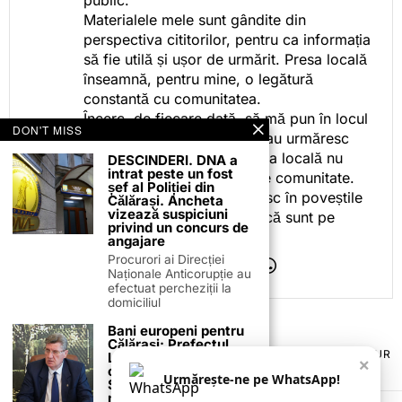
Materialele mele sunt gândite din
perspectiva cititorilor, pentru ca informația
să fie utilă și ușor de urmărit. Presa locală
înseamnă, pentru mine, o legătură
constantă cu comunitatea.
Încerc, de fiecare dată, să mă pun în locul
DON'T MISS
celor care citesc, privesc sau urmăresc
ceea ce fac. Pentru că presa locală nu
DESCINDERI. DNA a
intrat peste un fost
este despre mine, ci despre comunitate.
șef al Poliției din
Iar dacă oamenii se regăsesc în poveștile
Călărași. Ancheta
vizează suspiciuni
pe care le spun, înseamnă că sunt pe
privind un concurs de
drumul bun.
angajare
Procurori ai Direcției
Naționale Anticorupție au
efectuat percheziții la
domiciliul
Bani europeni pentru
Călărași: Prefectul
TERMENI ȘI CONDIȚII
COOKIES
POLITICA DE ANULARE & RETUR
Laurențiu State anunță
×
PUBLICITATE ONLINE & TIPĂRITĂ
DESPRE NOI
CONTACT
colaborarea cu ADR
Urmărește-ne pe WhatsApp!
ZIARUL ANUNȚUL CĂLĂRĂȘEAN
Sud-Muntenia pentru
noi finanțări