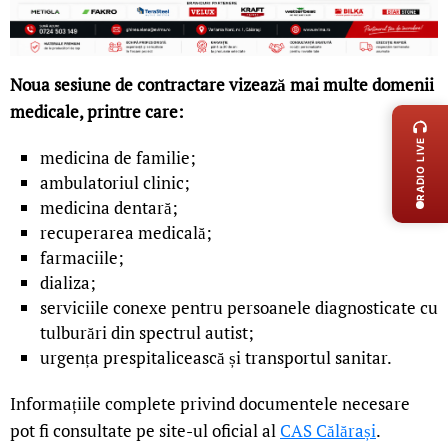
Noua sesiune de contractare vizează mai multe domenii
LIVE 
medicale, printre care:
RADIO LIVE
medicina de familie;
ambulatoriul clinic;
medicina dentară;
recuperarea medicală;
farmaciile;
dializa;
serviciile conexe pentru persoanele diagnosticate cu
tulburări din spectrul autist;
urgența prespitalicească și transportul sanitar.
Informațiile complete privind documentele necesare
pot fi consultate pe site-ul oficial al
CAS Călărași
.