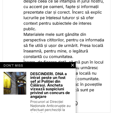
despre ceea ce se întâmplă în jurul nostru,
cu accent pe oameni, fapte și informații
prezentate clar și corect. Încerc să explic
lucrurile pe înțelesul tuturor și să ofer
context pentru subiectele de interes
public.
Materialele mele sunt gândite din
perspectiva cititorilor, pentru ca informația
să fie utilă și ușor de urmărit. Presa locală
înseamnă, pentru mine, o legătură
constantă cu comunitatea.
Încerc, de fiecare dată, să mă pun în locul
DON'T MISS
celor care citesc, privesc sau urmăresc
ceea ce fac. Pentru că presa locală nu
DESCINDERI. DNA a
intrat peste un fost
este despre mine, ci despre comunitate.
șef al Poliției din
Iar dacă oamenii se regăsesc în poveștile
Călărași. Ancheta
vizează suspiciuni
pe care le spun, înseamnă că sunt pe
privind un concurs de
drumul bun.
angajare
Procurori ai Direcției
Naționale Anticorupție au
efectuat percheziții la