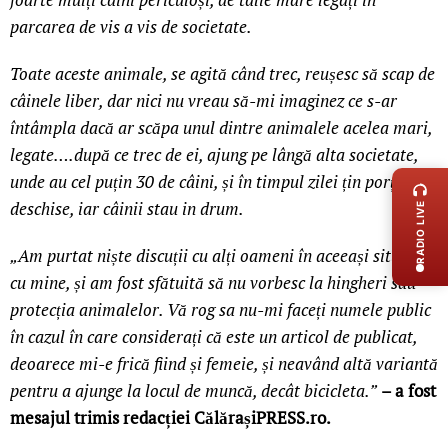
parcarea de vis a vis de societate.
Toate aceste animale, se agită când trec, reușesc să scap de
câinele liber, dar nici nu vreau să-mi imaginez ce s-ar
întâmpla dacă ar scăpa unul dintre animalele acelea mari,
legate….după ce trec de ei, ajung pe lângă alta societate,
LIVE 
unde au cel puțin 30 de câini, și în timpul zilei țin porțile
deschise, iar câinii stau in drum.
RADIO LIVE
„Am purtat niște discuții cu alți oameni în aceeași situație
cu mine, și am fost sfătuită să nu vorbesc la hingheri sau
protecția animalelor.
Vă rog sa nu-mi faceți numele public
în cazul în care considerați că este un articol de publicat,
deoarece mi-e frică fiind și femeie, și neavând altă variantă
pentru a ajunge la locul de muncă, decât bicicleta.”
– a fost
mesajul trimis redacției CălărașiPRESS.ro.