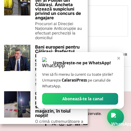
șef al Poliției din
Călărași. Ancheta
vizează suspiciuni
privind un concurs de
C.C
angajare
Procurori ai Direcției
Naționale Anticorupție au
efectuat percheziții la
domiciliul
Bani europeni pentru
Călărași: Prefectul
TERMENI ȘI CONDIȚII
COOKIES
POLITICA DE ANULARE & RETUR
Laurențiu State anunță
×
PUBLICITATE ONLINE & TIPĂRITĂ
DESPRE NOI
CONTACT
colaborarea cu ADR
Urmărește-ne pe WhatsApp!
ZIARUL ANUNȚUL CĂLĂRĂȘEAN
Sud-Muntenia pentru
noi finanțări
Vrei să fii mereu la curent cu toate știrile?
Călărașul se pregătește
să intre pe harta
Urmarește
CalarasiPress
pe canalul de
finanțărilor europene, cu
WhatsApp.
CRIMĂ ÎNFIORĂTOARE
LA CURCANI: Un
Abonează-te la canal
pensionar, ucis cu
sânge rece în fața unui
magazin, în toiul
©
2026
- Toate drepturile sunt rezervate.
nopții!
O crimă cutremurătoare a
avut loc sâmbătă seară, 6
iulie,