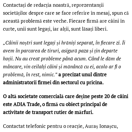
Contactați de redacția noastră, reprezentanții
societăților despre care se face referire în mesaj, spun că
această problemă este veche. Fiecare firmă are câini în
curte, unii sunt legați, iar alții, sunt lăsați liberi.
„Câinii noștri sunt legați și hrăniți separat, în fiecare zi. Îi
avem în parcarea de tiruri, asigură paza și țin departe
hoții. Nu au creat probleme până acum. Când le dăm de
mâncare, vin ceilalți câini și mănâncă cu ei, acolo ar fi o
problemă, în rest, nimic.”
a precizat unul dintre
administratorii firmei din sectorul cu pricina.
O altă societate comercială care deține peste 20 de câini
este ADIA Trade, o firmă cu obiect principal de
activitate de transport rutier de mărfuri.
Contactat telefonic pentru o reacție, Auraș Ionașcu,