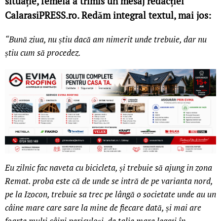
situație, femeia a trimis un mesaj redacției
CalarasiPRESS.ro. Redăm integral textul, mai jos:
“Bună ziua, nu știu dacă am nimerit unde trebuie, dar nu
știu cum să procedez.
Eu zilnic fac naveta cu bicicleta, și trebuie să ajung in zona
Remat. proba este că de unde se intră de pe varianta nord,
pe la Izocon, trebuie sa trec pe lângă o societate unde au un
câine mare care sare la mine de fiecare dată, și mai are
foarte mulți câini periculoși, de talie mare legați în