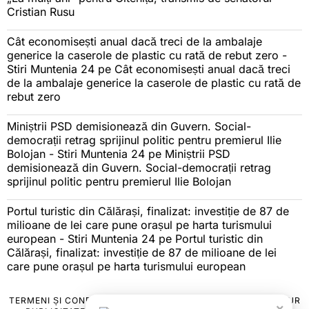
Cristian Rusu
Cât economisești anual dacă treci de la ambalaje
generice la caserole de plastic cu rată de rebut zero -
Stiri Muntenia 24
pe
Cât economisești anual dacă treci
de la ambalaje generice la caserole de plastic cu rată de
rebut zero
Miniștrii PSD demisionează din Guvern. Social-
democrații retrag sprijinul politic pentru premierul Ilie
Bolojan - Stiri Muntenia 24
pe
Miniștrii PSD
demisionează din Guvern. Social-democrații retrag
sprijinul politic pentru premierul Ilie Bolojan
Portul turistic din Călărași, finalizat: investiție de 87 de
milioane de lei care pune orașul pe harta turismului
european - Stiri Muntenia 24
pe
Portul turistic din
Călărași, finalizat: investiție de 87 de milioane de lei
care pune orașul pe harta turismului european
TERMENI ȘI CONDIȚII
COOKIES
POLITICA DE ANULARE & RETUR
×