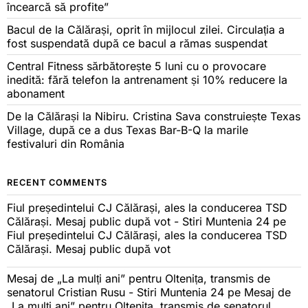
încearcă să profite”
Bacul de la Călărași, oprit în mijlocul zilei. Circulația a
fost suspendată după ce bacul a rămas suspendat
Central Fitness sărbătorește 5 luni cu o provocare
inedită: fără telefon la antrenament și 10% reducere la
abonament
De la Călărași la Nibiru. Cristina Sava construiește Texas
Village, după ce a dus Texas Bar-B-Q la marile
festivaluri din România
RECENT COMMENTS
Fiul președintelui CJ Călărași, ales la conducerea TSD
Călărași. Mesaj public după vot - Stiri Muntenia 24
pe
Fiul președintelui CJ Călărași, ales la conducerea TSD
Călărași. Mesaj public după vot
Mesaj de „La mulți ani” pentru Oltenița, transmis de
senatorul Cristian Rusu - Stiri Muntenia 24
pe
Mesaj de
„La mulți ani” pentru Oltenița, transmis de senatorul