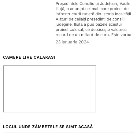
Președintele Consiliului Județean, Vasile
Iliuță, a anunțat cel mai mare proiect de
infrastructură rutieră din istoria localității.
Alături de ceilalți președinți de consilii
județene, Iliuță a pus bazele acestui
proiect colosal, ce depășește valoarea
record de un miliard de euro. Este vorba
23 ianuarie 2024
CAMERE LIVE CALARASI
LOCUL UNDE ZÂMBETELE SE SIMT ACASĂ