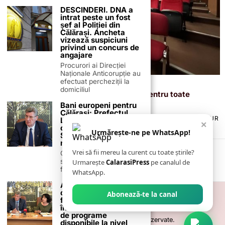
DESCINDERI. DNA a
intrat peste un fost
șef al Poliției din
Călărași. Ancheta
vizează suspiciuni
privind un concurs de
angajare
Procurori ai Direcției
Naționale Anticorupție au
efectuat percheziții la
5 februarie 2026
domiciliul
Cinema 2D/3D Călărași propune filme pentru toate
vârstele în luna februarie
Bani europeni pentru
Călărași: Prefectul
TERMENI ȘI CONDIȚII
COOKIES
POLITICA DE ANULARE & RETUR
Laurențiu State anunță
×
PUBLICITATE ONLINE & TIPĂRITĂ
DESPRE NOI
CONTACT
colaborarea cu ADR
Urmărește-ne pe WhatsApp!
ZIARUL ANUNȚUL CĂLĂRĂȘEAN
Sud-Muntenia pentru
noi finanțări
Vrei să fii mereu la curent cu toate știrile?
Călărașul se pregătește
să intre pe harta
Urmarește
CalarasiPress
pe canalul de
finanțărilor europene, cu
WhatsApp.
AJOFM Călărași oferă
cursuri gratuite de
Abonează-te la canal
formare profesională
în luna iulie 2025: 63
de programe
©
2026
- Toate drepturile sunt rezervate.
disponibile la nivel