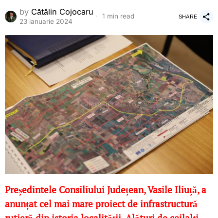
by
Cătălin Cojocaru
1 min read
SHARE
23 ianuarie 2024
Președintele Consiliului Județean, Vasile Iliuță, a
anunțat cel mai mare proiect de infrastructură
rutieră din istoria localității. Alături de ceilalți