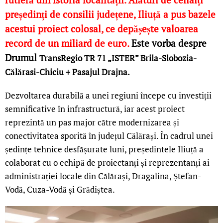
președinți de consilii județene, Iliuță a pus bazele
acestui proiect colosal, ce depășește valoarea
record de un miliard de euro.
Este vorba despre
Drumul
TransRegio TR 71 „ISTER” Brila-Slobozia-
Călărasi-Chiciu + Pasajul Drajna.
Dezvoltarea durabilă a unei regiuni începe cu investiții
semnificative în infrastructură, iar acest proiect
reprezintă un pas major către modernizarea și
conectivitatea sporită în județul Călărași. În cadrul unei
ședințe tehnice desfășurate luni, președintele Iliuță a
colaborat cu o echipă de proiectanți și reprezentanți ai
administrației locale din Călărași, Dragalina, Ștefan-
Vodă, Cuza-Vodă și Grădiștea.