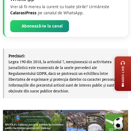
Vrei să fii mereu la curent cu toate știrile? Urmăreste
CalarasiPress
pe canalul de WhatsApp.
Abonează-te la canal
LIVE 
Precizări:
Legea 190 din 2018, la articolul 7, menţionează că activitatea
jurnalistică este exonerată de la unele prevederi ale
RADIO LIVE
Regulamentului GDPR, dacă se păstrează un echilibru între
libertatea de exprimare şi protecţia datelor cu caracter personal.
Informațiile din prezentul articol sunt de interes public și sunt
obținute din surse publice deschise.