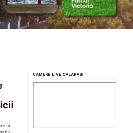
CAMERE LIVE CALARASI
e
icii
re și
mativ