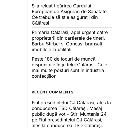
S-a reluat tipărirea Cardului
European de Asigurări de Sănătate.
Ce trebuie să știe asigurații din
Călărași
Primăria Călărași, apel urgent către
proprietarii din cartierele de tineri,
Barbu Știrbei și Concas: branșați
imobilele la utilități
Peste 180 de locuri de muncă
disponibile în județul Călărași. Cele
mai multe posturi sunt în industria
confecțiilor
RECENT COMMENTS
Fiul președintelui CJ Călărași, ales la
conducerea TSD Călărași. Mesaj
public după vot - Stiri Muntenia 24
pe
Fiul președintelui CJ Călărași,
ales la conducerea TSD Călărași.