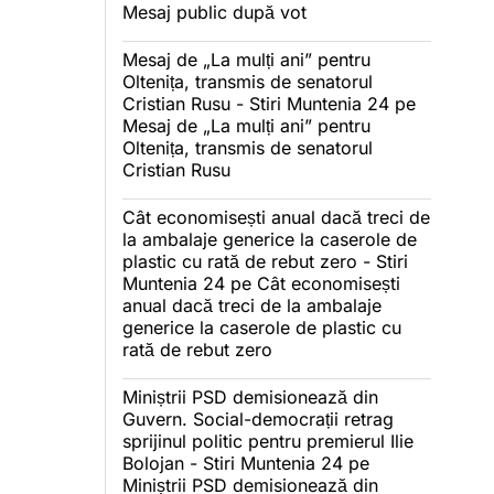
Mesaj public după vot
Mesaj de „La mulți ani” pentru
Oltenița, transmis de senatorul
Cristian Rusu - Stiri Muntenia 24
pe
Mesaj de „La mulți ani” pentru
Oltenița, transmis de senatorul
Cristian Rusu
Cât economisești anual dacă treci de
la ambalaje generice la caserole de
plastic cu rată de rebut zero - Stiri
Muntenia 24
pe
Cât economisești
anual dacă treci de la ambalaje
generice la caserole de plastic cu
rată de rebut zero
Miniștrii PSD demisionează din
Guvern. Social-democrații retrag
sprijinul politic pentru premierul Ilie
Bolojan - Stiri Muntenia 24
pe
Miniștrii PSD demisionează din