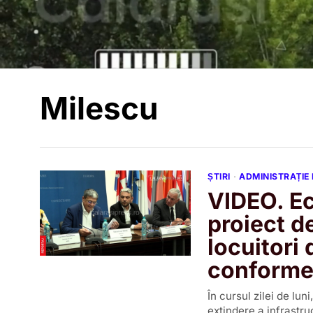
Milescu
ȘTIRI
·
ADMINISTRAȚIE
VIDEO. Ec
proiect d
locuitori 
conforme 
În cursul zilei de lun
extindere a infrastru