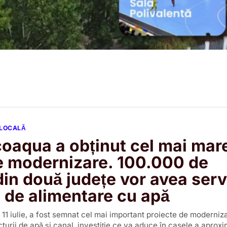
 LOCALĂ
oaqua a obținut cel mai mar
e modernizare. 100.000 de
din două județe vor avea serv
de alimentare cu apă
i, 11 iulie, a fost semnat cel mai important proiecte de moderniza
cturii de apă și canal, investiție ce va aduce în casele a aproxi