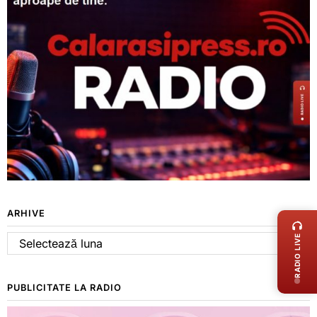
LIVE 
ARHIVE
RADIO LIVE
Arhive
PUBLICITATE LA RADIO