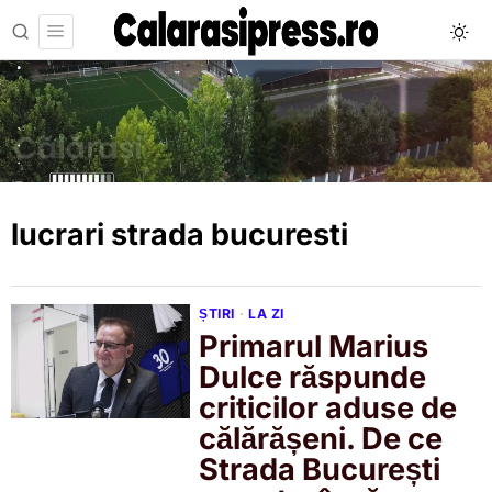
lucrari strada bucuresti
ȘTIRI
·
LA ZI
Primarul Marius
Dulce răspunde
criticilor aduse de
călărășeni. De ce
Strada București