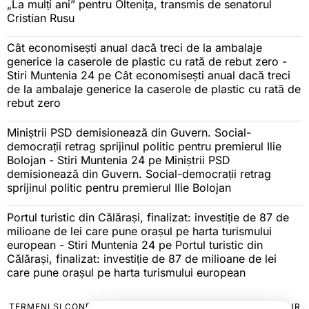
„La mulți ani” pentru Oltenița, transmis de senatorul
Cristian Rusu
Cât economisești anual dacă treci de la ambalaje
generice la caserole de plastic cu rată de rebut zero -
Stiri Muntenia 24
pe
Cât economisești anual dacă treci
de la ambalaje generice la caserole de plastic cu rată de
rebut zero
Miniștrii PSD demisionează din Guvern. Social-
democrații retrag sprijinul politic pentru premierul Ilie
Bolojan - Stiri Muntenia 24
pe
Miniștrii PSD
demisionează din Guvern. Social-democrații retrag
sprijinul politic pentru premierul Ilie Bolojan
Portul turistic din Călărași, finalizat: investiție de 87 de
milioane de lei care pune orașul pe harta turismului
european - Stiri Muntenia 24
pe
Portul turistic din
Călărași, finalizat: investiție de 87 de milioane de lei
care pune orașul pe harta turismului european
TERMENI ȘI CONDIȚII
COOKIES
POLITICA DE ANULARE & RETUR