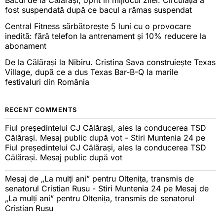
Bacul de la Călărași, oprit în mijlocul zilei. Circulația a
fost suspendată după ce bacul a rămas suspendat
Central Fitness sărbătorește 5 luni cu o provocare
inedită: fără telefon la antrenament și 10% reducere la
abonament
De la Călărași la Nibiru. Cristina Sava construiește Texas
Village, după ce a dus Texas Bar-B-Q la marile
festivaluri din România
RECENT COMMENTS
Fiul președintelui CJ Călărași, ales la conducerea TSD
Călărași. Mesaj public după vot - Stiri Muntenia 24
pe
Fiul președintelui CJ Călărași, ales la conducerea TSD
Călărași. Mesaj public după vot
Mesaj de „La mulți ani” pentru Oltenița, transmis de
senatorul Cristian Rusu - Stiri Muntenia 24
pe
Mesaj de
„La mulți ani” pentru Oltenița, transmis de senatorul
Cristian Rusu