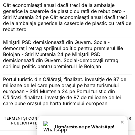
Cât economisești anual dacă treci de la ambalaje
generice la caserole de plastic cu rată de rebut zero -
Stiri Muntenia 24
pe
Cât economisești anual dacă treci
de la ambalaje generice la caserole de plastic cu rată de
rebut zero
Miniștrii PSD demisionează din Guvern. Social-
democrații retrag sprijinul politic pentru premierul Ilie
Bolojan - Stiri Muntenia 24
pe
Miniștrii PSD
demisionează din Guvern. Social-democrații retrag
sprijinul politic pentru premierul Ilie Bolojan
Portul turistic din Călărași, finalizat: investiție de 87 de
milioane de lei care pune orașul pe harta turismului
european - Stiri Muntenia 24
pe
Portul turistic din
Călărași, finalizat: investiție de 87 de milioane de lei
care pune orașul pe harta turismului european
TERMENI ȘI CONDIȚII
COOKIES
POLITICA DE ANULARE & RETUR
×
PUBLICITATE ONLINE & TIPĂRITĂ
DESPRE NOI
CONTACT
Urmărește-ne pe WhatsApp!
ZIARUL ANUNȚUL CĂLĂRĂȘEAN