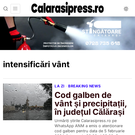
intensificări vânt
LA ZI
·
BREAKING NEWS
Cod galben de
vânt și precipitații,
în județul Călărași
Urmăriți știrile Calarasipress.ro pe
WhatsApp ANM a emis o atenționare
cod galben pentru data de 5 februarie