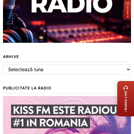
ARHIVE
Arhive
LIVE 
PUBLICITATE LA RADIO
RADIO LIVE