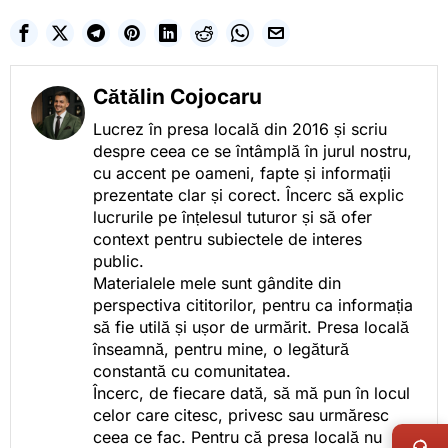
Cătălin Cojocaru
Lucrez în presa locală din 2016 și scriu
despre ceea ce se întâmplă în jurul nostru,
cu accent pe oameni, fapte și informații
prezentate clar și corect. Încerc să explic
lucrurile pe înțelesul tuturor și să ofer
context pentru subiectele de interes
public.
Materialele mele sunt gândite din
perspectiva cititorilor, pentru ca informația
să fie utilă și ușor de urmărit. Presa locală
înseamnă, pentru mine, o legătură
constantă cu comunitatea.
Încerc, de fiecare dată, să mă pun în locul
LIVE 
celor care citesc, privesc sau urmăresc
ceea ce fac. Pentru că presa locală nu