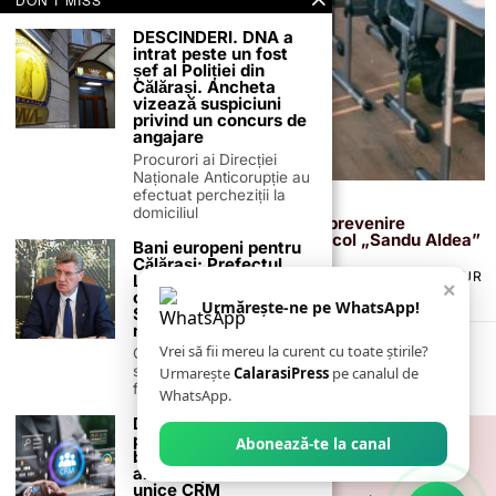
DESCINDERI. DNA a
intrat peste un fost
șef al Poliției din
Călărași. Ancheta
vizează suspiciuni
privind un concurs de
angajare
Procurori ai Direcției
Naționale Anticorupție au
efectuat percheziții la
4 februarie 2026
domiciliul
„Violența nu este cool!” – activitate de prevenire
desfășurată de jandarmi la Colegiul Agricol „Sandu Aldea”
Bani europeni pentru
Călărași: Prefectul
TERMENI ȘI CONDIȚII
COOKIES
POLITICA DE ANULARE & RETUR
Laurențiu State anunță
×
PUBLICITATE ONLINE & TIPĂRITĂ
DESPRE NOI
CONTACT
colaborarea cu ADR
Urmărește-ne pe WhatsApp!
Sud-Muntenia pentru
ZIARUL ANUNȚUL CĂLĂRĂȘEAN
noi finanțări
Vrei să fii mereu la curent cu toate știrile?
Călărașul se pregătește
să intre pe harta
Urmarește
CalarasiPress
pe canalul de
finanțărilor europene, cu
WhatsApp.
De ce aleg liderii de
piață un sistem CRM:
Abonează-te la canal
beneficii strategice
ale unei platforme
unice CRM