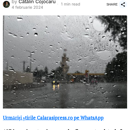
by
Cătălin Cojocaru
1 min read
SHARE
4 februarie 2024
Urmăriți știrile Calarasipress.ro pe WhatsApp