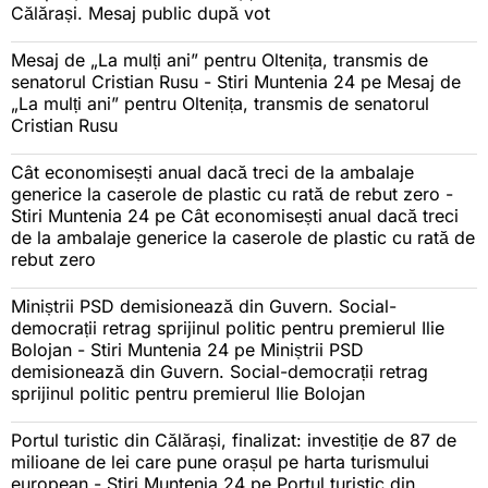
Călărași. Mesaj public după vot
Mesaj de „La mulți ani” pentru Oltenița, transmis de
senatorul Cristian Rusu - Stiri Muntenia 24
pe
Mesaj de
„La mulți ani” pentru Oltenița, transmis de senatorul
Cristian Rusu
Cât economisești anual dacă treci de la ambalaje
generice la caserole de plastic cu rată de rebut zero -
Stiri Muntenia 24
pe
Cât economisești anual dacă treci
de la ambalaje generice la caserole de plastic cu rată de
rebut zero
Miniștrii PSD demisionează din Guvern. Social-
democrații retrag sprijinul politic pentru premierul Ilie
Bolojan - Stiri Muntenia 24
pe
Miniștrii PSD
demisionează din Guvern. Social-democrații retrag
sprijinul politic pentru premierul Ilie Bolojan
Portul turistic din Călărași, finalizat: investiție de 87 de
milioane de lei care pune orașul pe harta turismului
european - Stiri Muntenia 24
pe
Portul turistic din