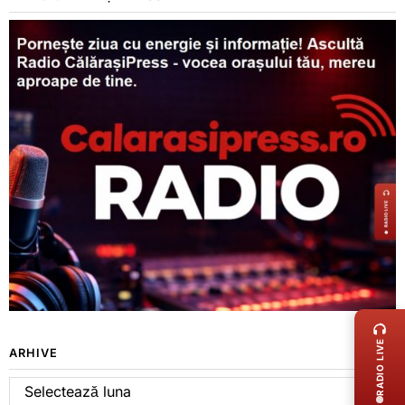
LIVE 
RADIO LIVE
ARHIVE
Arhive