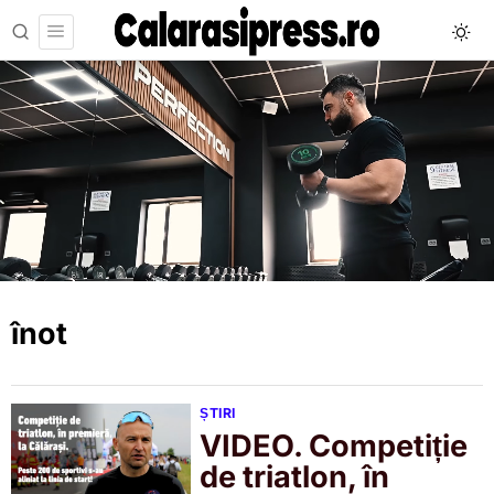
înot
ȘTIRI
VIDEO. Competiție
de triatlon, în