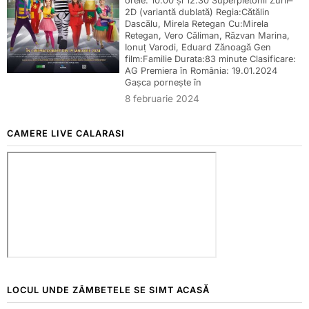
orele: 10.00 și 12.30 Superpietonii Zurli–
2D (variantă dublată) Regia:Cătălin
Dascălu, Mirela Retegan Cu:Mirela
Retegan, Vero Căliman, Răzvan Marina,
Ionuț Varodi, Eduard Zănoagă Gen
film:Familie Durata:83 minute Clasificare:
AG Premiera în România: 19.01.2024
Gașca pornește în
8 februarie 2024
CAMERE LIVE CALARASI
LOCUL UNDE ZÂMBETELE SE SIMT ACASĂ