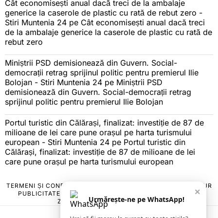
Cât economisești anual dacă treci de la ambalaje
generice la caserole de plastic cu rată de rebut zero -
Stiri Muntenia 24
pe
Cât economisești anual dacă treci
de la ambalaje generice la caserole de plastic cu rată de
rebut zero
Miniștrii PSD demisionează din Guvern. Social-
democrații retrag sprijinul politic pentru premierul Ilie
Bolojan - Stiri Muntenia 24
pe
Miniștrii PSD
demisionează din Guvern. Social-democrații retrag
sprijinul politic pentru premierul Ilie Bolojan
Portul turistic din Călărași, finalizat: investiție de 87 de
milioane de lei care pune orașul pe harta turismului
european - Stiri Muntenia 24
pe
Portul turistic din
Călărași, finalizat: investiție de 87 de milioane de lei
care pune orașul pe harta turismului european
TERMENI ȘI CONDIȚII
COOKIES
POLITICA DE ANULARE & RETUR
×
PUBLICITATE ONLINE & TIPĂRITĂ
DESPRE NOI
CONTACT
Urmărește-ne pe WhatsApp!
ZIARUL ANUNȚUL CĂLĂRĂȘEAN