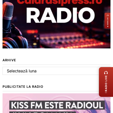
ARHIVE
LIVE 
Arhive
RADIO LIVE
PUBLICITATE LA RADIO