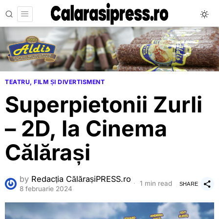
TEATRU, FILM ȘI DIVERTISMENT
Superpietonii Zurli
– 2D, la Cinema
Călărași
by
Redacția CălărașiPRESS.ro
1 min read
SHARE
8 februarie 2024