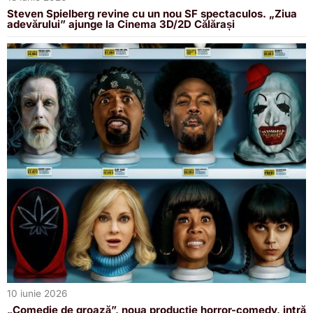
Steven Spielberg revine cu un nou SF spectaculos. „Ziua
adevărului” ajunge la Cinema 3D/2D Călărași
10 iunie 2026
„Comedie de groază”, noua producție horror-comedy, intră