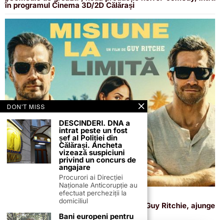
în programul Cinema 3D/2D Călărași
DON'T MISS
DESCINDERI. DNA a
intrat peste un fost
șef al Poliției din
Călărași. Ancheta
vizează suspiciuni
privind un concurs de
angajare
Procurori ai Direcției
Naționale Anticorupție au
efectuat percheziții la
7 iunie 2026
domiciliul
„Misiune la limită”, noul film regizat de Guy Ritchie, ajunge
la Cinema 3D/2D Călărași
Bani europeni pentru