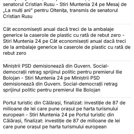
senatorul Cristian Rusu - Stiri Muntenia 24
pe
Mesaj de
„La mulți ani” pentru Oltenița, transmis de senatorul
Cristian Rusu
Cât economisești anual dacă treci de la ambalaje
generice la caserole de plastic cu rată de rebut zero -
Stiri Muntenia 24
pe
Cât economisești anual dacă treci
de la ambalaje generice la caserole de plastic cu rată de
rebut zero
Miniștrii PSD demisionează din Guvern. Social-
democrații retrag sprijinul politic pentru premierul Ilie
Bolojan - Stiri Muntenia 24
pe
Miniștrii PSD
demisionează din Guvern. Social-democrații retrag
sprijinul politic pentru premierul Ilie Bolojan
Portul turistic din Călărași, finalizat: investiție de 87 de
milioane de lei care pune orașul pe harta turismului
european - Stiri Muntenia 24
pe
Portul turistic din
Călărași, finalizat: investiție de 87 de milioane de lei
care pune orașul pe harta turismului european