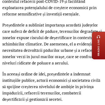
contextul refacerii post-COVID-19 și facilitând
exploatarea potențialului de creștere economică prin
reforme semnificative și investiții esențiale.
Președintele a subliniat importanța acordată județelor
LIVE 
care suferă de deficit de pădure, terenurilor degradate și
zonelor expuse riscului de deșertificare în contextul
RADIO LIVE
schimbărilor climatice. De asemenea, el a evidențiat
necesitatea dezvoltării pădurilor urbane și a refacerii
zonelor verzi în jurul marilor orașe, care se confruntă cu
niveluri ridicate de poluare a aerului.
În aceeași ordine de idei, președintele a îndemnat
instituțiile publice, actorii economici și societatea civilă
să sprijine creșterea nivelului de ambiție în privința
împăduririi, refacerii terenurilor, combaterii
deșertificării și gestionării secetei.