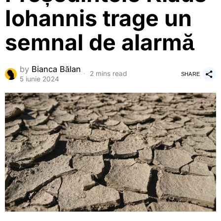
Iohannis trage un
semnal de alarmă
by
Bianca Bălan
2 mins read
SHARE
5 iunie 2024