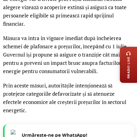
alegere vizează o acoperire extinsă și asigură ca toate
persoanele eligibile să primească rapid sprijinul
financiar.
Măsura va intra în vigoare imediat după încheierea
LIVE 
schemei de plafonare a prețurilor, începând cu 1 iulie.
Guvernul își propune să asigure o tranziție cât mai lină,
RADIO LIVE
pentru a preveni un impact brusc asupra facturilor de
energie pentru consumatorii vulnerabili.
Prin aceste măsuri, autoritățile intenționează să
protejeze categoriile defavorizate și să atenueze
efectele economice ale creșterii prețurilor în sectorul
energetic.
Urmărește-ne pe WhatsApp!