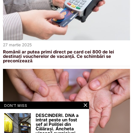
27 martie 2025
Românii ar putea primi direct pe card cei 800 de lei
destinați voucherelor de vacanță. Ce schimbări se
preconizează
DON'T MISS
DESCINDERI. DNA a
intrat peste un fost
șef al Poliției din
Călărași. Ancheta