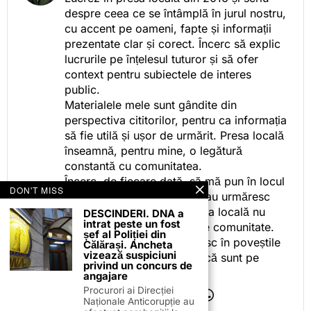
despre ceea ce se întâmplă în jurul nostru,
cu accent pe oameni, fapte și informații
prezentate clar și corect. Încerc să explic
lucrurile pe înțelesul tuturor și să ofer
context pentru subiectele de interes
public.
Materialele mele sunt gândite din
perspectiva cititorilor, pentru ca informația
să fie utilă și ușor de urmărit. Presa locală
înseamnă, pentru mine, o legătură
constantă cu comunitatea.
Încerc, de fiecare dată, să mă pun în locul
DON'T MISS
celor care citesc, privesc sau urmăresc
ceea ce fac. Pentru că presa locală nu
DESCINDERI. DNA a
intrat peste un fost
este despre mine, ci despre comunitate.
șef al Poliției din
Iar dacă oamenii se regăsesc în poveștile
Călărași. Ancheta
vizează suspiciuni
pe care le spun, înseamnă că sunt pe
privind un concurs de
drumul bun.
angajare
Procurori ai Direcției
Naționale Anticorupție au