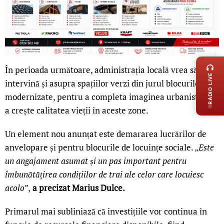
LIVE 
În perioada următoare, administrația locală vrea să
RADIO LIVE
intervină și asupra spațiilor verzi din jurul blocurilor
modernizate, pentru a completa imaginea urbanistică și
a crește calitatea vieții în aceste zone.
Un element nou anunțat este demararea lucrărilor de
anvelopare și pentru blocurile de locuințe sociale. „
Este
un angajament asumat și un pas important pentru
îmbunătățirea condițiilor de trai ale celor care locuiesc
acolo
”,
a precizat Marius Dulce.
Primarul mai subliniază că investițiile vor continua în