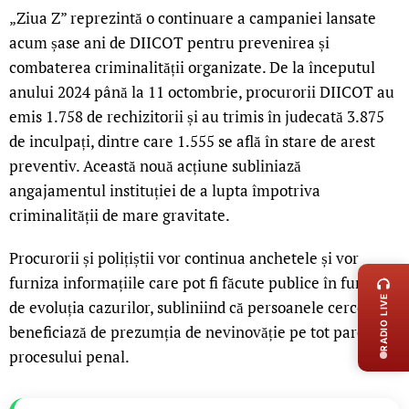
„Ziua Z” reprezintă o continuare a campaniei lansate
acum șase ani de DIICOT pentru prevenirea și
combaterea criminalității organizate. De la începutul
anului 2024 până la 11 octombrie, procurorii DIICOT au
emis 1.758 de rechizitorii și au trimis în judecată 3.875
de inculpați, dintre care 1.555 se află în stare de arest
preventiv. Această nouă acțiune subliniază
angajamentul instituției de a lupta împotriva
criminalității de mare gravitate.
LIVE 
Procurorii și polițiștii vor continua anchetele și vor
furniza informațiile care pot fi făcute publice în funcție
RADIO LIVE
de evoluția cazurilor, subliniind că persoanele cercetate
beneficiază de prezumția de nevinovăție pe tot parcursul
procesului penal.