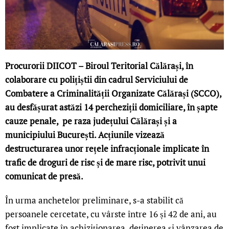
Procurorii DIICOT – Biroul Teritorial Călărași, în
colaborare cu polițiștii din cadrul Serviciului de
Combatere a Criminalității Organizate Călărași (SCCO),
au desfășurat astăzi 14 percheziții domiciliare, în șapte
cauze penale, pe raza județului Călărași și a
municipiului București. Acțiunile vizează
destructurarea unor rețele infracționale implicate în
trafic de droguri de risc și de mare risc, potrivit unui
comunicat de presă.
În urma anchetelor preliminare, s-a stabilit că
persoanele cercetate, cu vârste între 16 și 42 de ani, au
fost implicate în achiziționarea, deținerea și vânzarea de