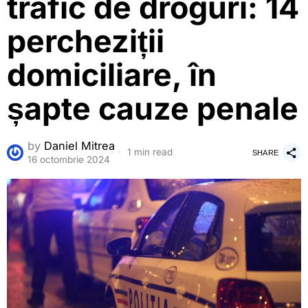
trafic de droguri: 14
percheziții
domiciliare, în
șapte cauze penale
by
Daniel Mitrea
1 min read
SHARE
16 octombrie 2024