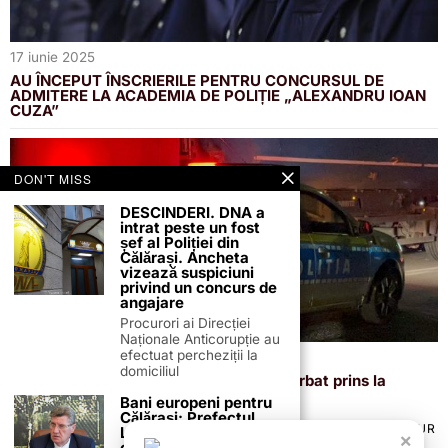
17 iunie 2025
AU ÎNCEPUT ÎNSCRIERILE PENTRU CONCURSUL DE
ADMITERE LA ACADEMIA DE POLIȚIE „ALEXANDRU IOAN
CUZA”
DON'T MISS
DESCINDERI. DNA a
intrat peste un fost
șef al Poliției din
Călărași. Ancheta
vizează suspiciuni
privind un concurs de
angajare
Procurori ai Direcției
Naționale Anticorupție au
efectuat percheziții la
13 iunie 2025
domiciliul
Plăcuțe false pe străzile din Călărași! Bărbat prins la
volanul unei autoutilitare
Bani europeni pentru
Călărași: Prefectul
TERMENI ȘI CONDIȚII
COOKIES
POLITICA DE ANULARE & RETUR
Laurențiu State anunță
×
PUBLICITATE ONLINE & TIPĂRITĂ
DESPRE NOI
CONTACT
colaborarea cu ADR