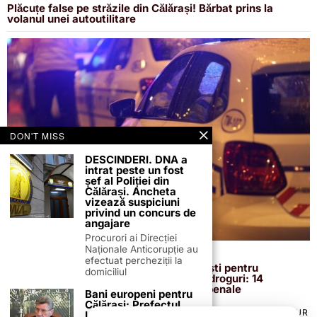
Plăcuțe false pe străzile din Călărași! Bărbat prins la
volanul unei autoutilitare
DON'T MISS
DESCINDERI. DNA a
intrat peste un fost
șef al Poliției din
Călărași. Ancheta
vizează suspiciuni
privind un concurs de
angajare
Procurori ai Direcției
Naționale Anticorupție au
16 octombrie 2024
efectuat percheziții la
Percheziții DIICOT la Călărași și București pentru
domiciliul
destructurarea unor rețele de trafic de droguri: 14
percheziții domiciliare, în șapte cauze penale
Bani europeni pentru
Călărași: Prefectul
TERMENI ȘI CONDIȚII
COOKIES
POLITICA DE ANULARE & RETUR
Laurențiu State anunță