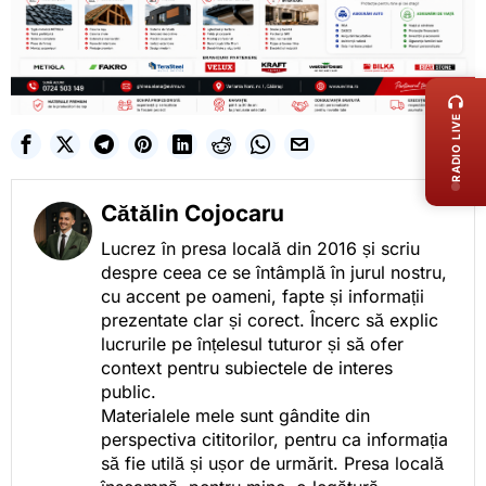
LIVE 
RADIO LIVE
Cătălin Cojocaru
Lucrez în presa locală din 2016 și scriu
despre ceea ce se întâmplă în jurul nostru,
cu accent pe oameni, fapte și informații
prezentate clar și corect. Încerc să explic
lucrurile pe înțelesul tuturor și să ofer
context pentru subiectele de interes
public.
Materialele mele sunt gândite din
perspectiva cititorilor, pentru ca informația
să fie utilă și ușor de urmărit. Presa locală