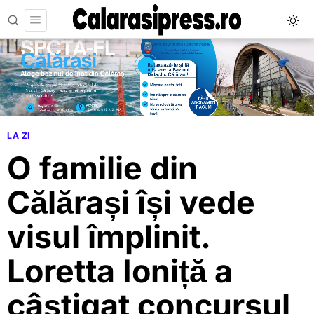
LA ZI
O familie din
Călărași își vede
visul împlinit.
Loretta Ioniță a
câștigat concursul