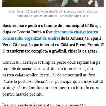
O familie din Călărași își vede visul împlinit. Loretta Ioniță a câștigat
concursul organizat de Andrei - Amenajări Spații Verzi
Bucurie mare pentru o familie din municipiul Călărași,
după ce Loretta Ioniță a fost
desemnată câștigătoarea
concursului organizat de Andrei
de la Amenajări Spații
Verzi Călărași, în parteneriat cu Călărași Press. Premiul?
O transformare completă a grădinii, chiar la ea acasă.
Concursul, desfășurat timp de peste două săptămâni pe
rețelele de socializare, a strâns un interes uriaș din
partea călărășenilor. Peste 175 de comentarii au fost
lăsate la postarea oficială, iar participanții au încercat să
strângă cât mai multe aprecieri pentru a intra în cursa
pentru marele premiu.
În urma verificării comentariilor și a respectării