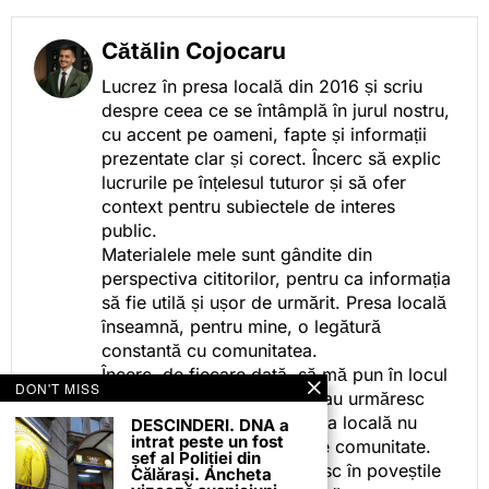
Cătălin Cojocaru
Lucrez în presa locală din 2016 și scriu
despre ceea ce se întâmplă în jurul nostru,
cu accent pe oameni, fapte și informații
prezentate clar și corect. Încerc să explic
lucrurile pe înțelesul tuturor și să ofer
context pentru subiectele de interes
public.
Materialele mele sunt gândite din
perspectiva cititorilor, pentru ca informația
să fie utilă și ușor de urmărit. Presa locală
înseamnă, pentru mine, o legătură
constantă cu comunitatea.
Încerc, de fiecare dată, să mă pun în locul
DON'T MISS
celor care citesc, privesc sau urmăresc
ceea ce fac. Pentru că presa locală nu
DESCINDERI. DNA a
intrat peste un fost
este despre mine, ci despre comunitate.
șef al Poliției din
Iar dacă oamenii se regăsesc în poveștile
Călărași. Ancheta