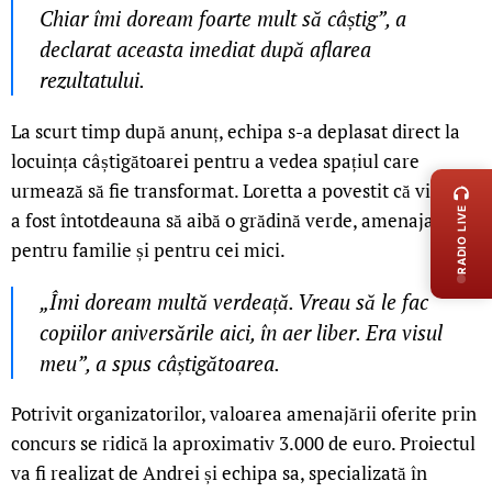
Chiar îmi doream foarte mult să câștig”, a
declarat aceasta imediat după aflarea
rezultatului.
La scurt timp după anunț, echipa s-a deplasat direct la
LIVE 
locuința câștigătoarei pentru a vedea spațiul care
urmează să fie transformat. Loretta a povestit că visul ei
RADIO LIVE
a fost întotdeauna să aibă o grădină verde, amenajată
pentru familie și pentru cei mici.
„Îmi doream multă verdeață. Vreau să le fac
copiilor aniversările aici, în aer liber. Era visul
meu”, a spus câștigătoarea.
Potrivit organizatorilor, valoarea amenajării oferite prin
concurs se ridică la aproximativ 3.000 de euro. Proiectul
va fi realizat de Andrei și echipa sa, specializată în