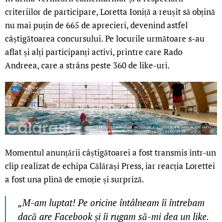
criteriilor de participare, Loretta Ioniță a reușit să obțină
nu mai puțin de 665 de aprecieri, devenind astfel
câștigătoarea concursului. Pe locurile următoare s-au
aflat și alți participanți activi, printre care Rado
Andreea, care a strâns peste 360 de like-uri.
Momentul anunțării câștigătoarei a fost transmis într-un
clip realizat de echipa Călărași Press, iar reacția Lorettei
a fost una plină de emoție și surpriză.
„M-am luptat! Pe oricine întâlneam îi întrebam
dacă are Facebook și îi rugam să-mi dea un like.