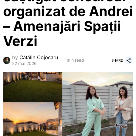
organizat de Andrei
– Amenajări Spații
Verzi
by
Cătălin Cojocaru
1 min read
SHARE
22 mai 2026