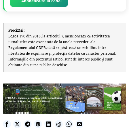
Abonează-te la canal
Precizări:
Legea 190 din 2018, la articolul 7, menţionează că activitatea
jurnalistică este exonerată de la unele prevederi ale
Regulamentului GDPR, dacă se păstrează un echilibru între
libertatea de exprimare şi protecţia datelor cu caracter personal.
Informațiile din prezentul articol sunt de interes public și sunt
obținute din surse publice deschise.