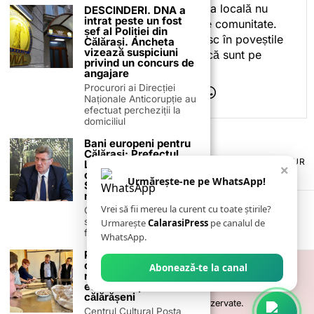
ceea ce fac. Pentru că presa locală nu
DESCINDERI. DNA a
intrat peste un fost
este despre mine, ci despre comunitate.
șef al Poliției din
Iar dacă oamenii se regăsesc în poveștile
Călărași. Ancheta
vizează suspiciuni
pe care le spun, înseamnă că sunt pe
privind un concurs de
drumul bun.
angajare
Procurori ai Direcției
Naționale Anticorupție au
efectuat percheziții la
domiciliul
Bani europeni pentru
Călărași: Prefectul
TERMENI ȘI CONDIȚII
COOKIES
POLITICA DE ANULARE & RETUR
Laurențiu State anunță
×
PUBLICITATE ONLINE & TIPĂRITĂ
DESPRE NOI
CONTACT
colaborarea cu ADR
Urmărește-ne pe WhatsApp!
ZIARUL ANUNȚUL CĂLĂRĂȘEAN
Sud-Muntenia pentru
noi finanțări
Vrei să fii mereu la curent cu toate știrile?
Călărașul se pregătește
să intre pe harta
Urmarește
CalarasiPress
pe canalul de
finanțărilor europene, cu
WhatsApp.
Poșta Veche
organizează activități
Abonează-te la canal
recreative și
educative pentru
călărășeni
©
2026
- Toate drepturile sunt rezervate.
Centrul Cultural Poșta