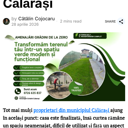
Călărași
by
Cătălin Cojocaru
2 mins read
SHARE
28 aprilie 2026
Tot mai mulți
proprietari din municipiul Călărași
ajung
în același punct: casa este finalizată, însă curtea rămâne
un spațiu neamenajat, dificil de utilizat și fără un aspect