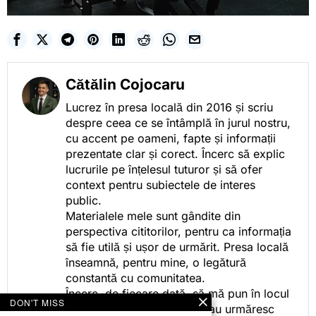
Cătălin Cojocaru
Lucrez în presa locală din 2016 și scriu
despre ceea ce se întâmplă în jurul nostru,
cu accent pe oameni, fapte și informații
prezentate clar și corect. Încerc să explic
lucrurile pe înțelesul tuturor și să ofer
context pentru subiectele de interes
public.
Materialele mele sunt gândite din
perspectiva cititorilor, pentru ca informația
să fie utilă și ușor de urmărit. Presa locală
înseamnă, pentru mine, o legătură
constantă cu comunitatea.
Încerc, de fiecare dată, să mă pun în locul
DON'T MISS
celor care citesc, privesc sau urmăresc