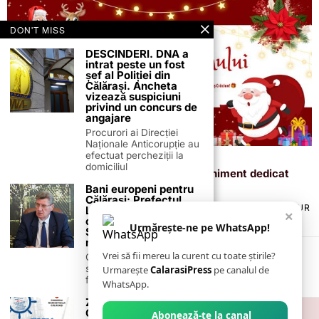
DON'T MISS
DESCINDERI. DNA a
intrat peste un fost
șef al Poliției din
Călărași. Ancheta
vizează suspiciuni
privind un concurs de
angajare
Procurori ai Direcției
Naționale Anticorupție au
efectuat percheziții la
15 decembrie 2025
domiciliul
Magia Crăciunului ajunge la Roseți: eveniment dedicat
copiilor și familiilor, pe 19 decembrie
Bani europeni pentru
Călărași: Prefectul
TERMENI ȘI CONDIȚII
COOKIES
POLITICA DE ANULARE & RETUR
Laurențiu State anunță
×
PUBLICITATE ONLINE & TIPĂRITĂ
DESPRE NOI
CONTACT
colaborarea cu ADR
Urmărește-ne pe WhatsApp!
Sud-Muntenia pentru
ZIARUL ANUNȚUL CĂLĂRĂȘEAN
noi finanțări
Vrei să fii mereu la curent cu toate știrile?
Călărașul se pregătește
să intre pe harta
Urmarește
CalarasiPress
pe canalul de
finanțărilor europene, cu
WhatsApp.
Ziua Marinei, la
Călărași – 15 august
Abonează-te la canal