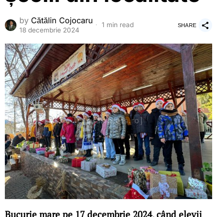
by
Cătălin Cojocaru
1 min read
SHARE
18 decembrie 2024
Bucurie mare pe 17 decembrie 2024, când elevii