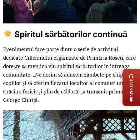
Spiritul sărbătorilor continuă
Evenimentul face parte dintr-o serie de activități
dedicate Crăciunului organizate de Primăria Roseți, care
LIVE 
dorește să mențină viu spiritul sărbătorilor în întreaga
comunitate. „Ne dorim să aducem zâmbete pe chipurile
RADIO LIVE
copiilor și să oferim fiecărui locuitor al comunei un
Crăciun fericit și plin de căldură”, a transmis primarul
George Chiriță.