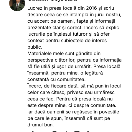
Lucrez în presa locală din 2016 și scriu
despre ceea ce se întâmplă în jurul nostru,
cu accent pe oameni, fapte și informații
prezentate clar și corect. Încerc să explic
lucrurile pe înțelesul tuturor și să ofer
context pentru subiectele de interes
public.
Materialele mele sunt gândite din
perspectiva cititorilor, pentru ca informația
să fie utilă și ușor de urmărit. Presa locală
înseamnă, pentru mine, o legătură
constantă cu comunitatea.
Încerc, de fiecare dată, să mă pun în locul
celor care citesc, privesc sau urmăresc
ceea ce fac. Pentru că presa locală nu
este despre mine, ci despre comunitate.
Iar dacă oamenii se regăsesc în poveștile
pe care le spun, înseamnă că sunt pe
drumul bun.