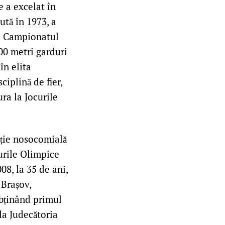
 a excelat în
ută în 1973, a
la Campionatul
00 metri garduri
în elita
iplină de fier,
ra la Jocurile
cție nosocomială
curile Olimpice
08, la 35 de ani,
 Brașov,
obținând primul
 la Judecătoria