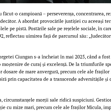
au făcut-o campioană – perseverența, concentrarea, re
judecător. A abordat provocările justiției cu aceeași te
ele pe pistă. Postările sale pe rețelele sociale, în c
2, reflectau uimirea față de parcursul său: „Judecător
orgetei Ciungan s-a încheiat în mai 2025, când a fost
 moștenire de curaj și excelență. De la triumfurile sp
r dosare de mare anvergură, precum cele ale fraților
iră prin capacitatea de a transcende adversitățile și 
, circumstanțele morții sale ridică suspiciuni. Gesti
ie cu mize mari, precum cele ale fraților Micula, imp