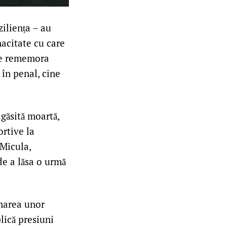
ziliența – au
nacitate cu care
are rememora
 în penal, cine
 găsită moartă,
ortive la
 Micula,
de a lăsa o urmă
onarea unor
lică presiuni