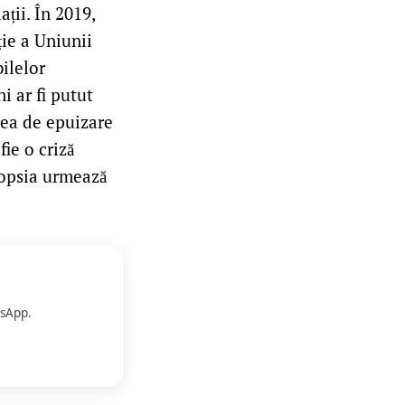
ții. În 2019,
ție a Uniunii
ilelor
i ar fi putut
ngea de epuizare
ie o criză
cropsia urmează
sApp.