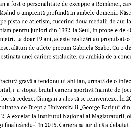
n a fost o personalitate de excepție a României, care
e, lăsând o amprentă profundă în ambele domenii. Născ
 pe pista de atletism, cucerind două medalii de aur 
ism pentru juniori din 1992, la Seul, în probele de 4
 metri. La doar 19 ani, aceste realizări au propulsat-o 
sc, alături de atlete precum Gabriela Szabo. Cu o disc
stinată unei cariere strălucite, cu ambiția de a concu
 fractură gravă a tendonului ahilian, urmată de o infe
pital, i-a stopat brutal cariera sportivă înainte de Jo
 loc să cedeze, Ciungan a ales să se reinventeze. În 20
acultatea de Drept a Universității „George Barițiu” din
2. A excelat la Institutul Național al Magistraturii, 
și finalizându-l în 2015. Cariera sa juridică a debutat