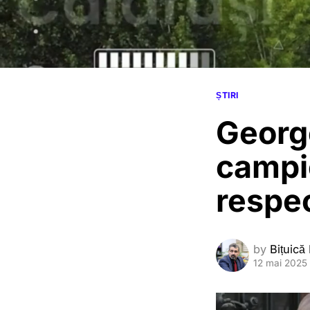
ȘTIRI
Georg
campi
respe
by
Bițuică
12 mai 2025