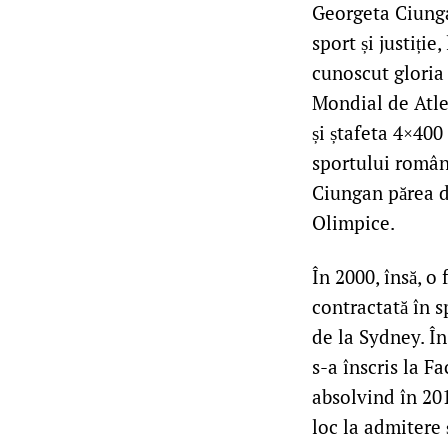
Georgeta Ciunga
sport și justiți
cunoscut gloria
Mondial de Atlet
și ștafeta 4×400
sportului române
Ciungan părea de
Olimpice.
În 2000, însă, o
contractată în s
de la Sydney. În
s-a înscris la F
absolvind în 201
loc la admitere 