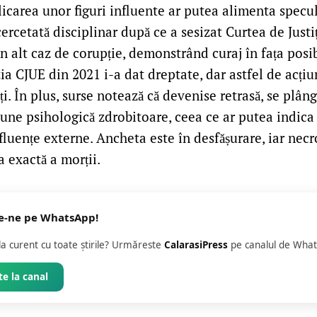
licarea unor figuri influente ar putea alimenta specula
ercetată disciplinar după ce a sesizat Curtea de Justi
 alt caz de corupție, demonstrând curaj în fața posib
zia CJUE din 2021 i-a dat dreptate, dar astfel de acțiun
ți. În plus, surse notează că devenise retrasă, se plâ
iune psihologică zdrobitoare, ceea ce ar putea indica f
nfluențe externe. Ancheta este în desfășurare, iar ne
a exactă a morții.
e-ne pe WhatsApp!
 la curent cu toate știrile? Urmăreste
CalarasiPress
pe canalul de What
e la canal