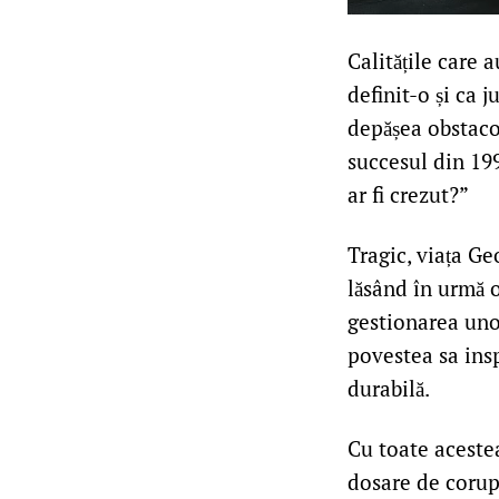
Calitățile care 
definit-o și ca 
depășea obstacol
succesul din 199
ar fi crezut?”
Tragic, viața Ge
lăsând în urmă o
gestionarea uno
povestea sa insp
durabilă.
Cu toate acestea
dosare de corupț