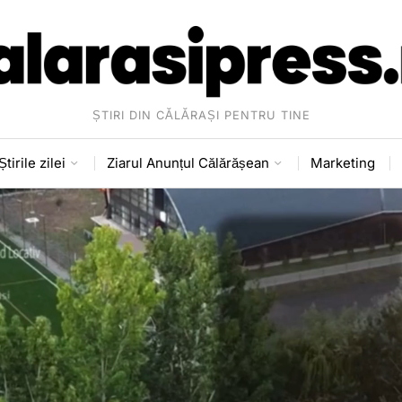
ȘTIRI DIN CĂLĂRAȘI PENTRU TINE
Știrile zilei
Ziarul Anunțul Călărășean
Marketing