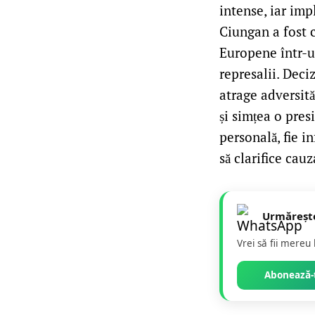
intense, iar imp
Ciungan a fost c
Europene într-un
represalii. Deci
atrage adversită
și simțea o pres
personală, fie i
să clarifice cauz
Urmăreșt
Vrei să fii mereu
Abonează-t