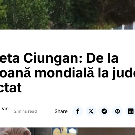
eta Ciungan: De la
oană mondială la jud
ctat
 Dan
Share
2 mins read