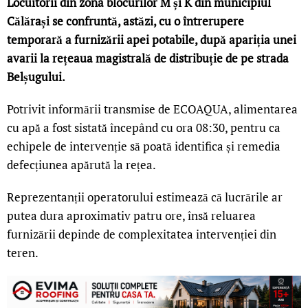
Locuitorii din zona blocurilor M și K din municipiul
Călărași se confruntă, astăzi, cu o întrerupere
temporară a furnizării apei potabile, după apariția unei
avarii la rețeaua magistrală de distribuție de pe strada
Belșugului.
Potrivit informării transmise de ECOAQUA, alimentarea
cu apă a fost sistată începând cu ora 08:30, pentru ca
echipele de intervenție să poată identifica și remedia
defecțiunea apărută la rețea.
Reprezentanții operatorului estimează că lucrările ar
putea dura aproximativ patru ore, însă reluarea
furnizării depinde de complexitatea intervenției din
teren.