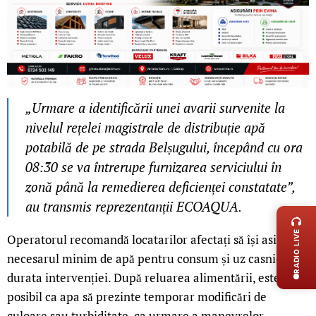
„Urmare a identificării unei avarii survenite la
nivelul rețelei magistrale de distribuție apă
potabilă de pe strada Belșugului, începând cu ora
08:30 se va întrerupe furnizarea serviciului în
zonă până la remedierea deficienței constatate”,
LIVE 
au transmis reprezentanții ECOAQUA.
RADIO LIVE
Operatorul recomandă locatarilor afectați să își asigure
necesarul minim de apă pentru consum și uz casnic pe
durata intervenției. După reluarea alimentării, este
posibil ca apa să prezinte temporar modificări de
culoare sau turbiditate, ca urmare a manevrelor