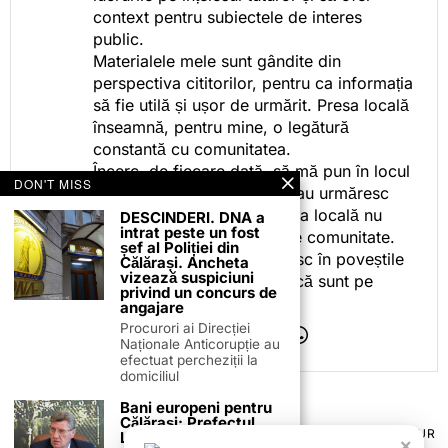
context pentru subiectele de interes
public.
Materialele mele sunt gândite din
perspectiva cititorilor, pentru ca informația
să fie utilă și ușor de urmărit. Presa locală
înseamnă, pentru mine, o legătură
constantă cu comunitatea.
Încerc, de fiecare dată, să mă pun în locul
DON'T MISS
celor care citesc, privesc sau urmăresc
ceea ce fac. Pentru că presa locală nu
DESCINDERI. DNA a
intrat peste un fost
este despre mine, ci despre comunitate.
șef al Poliției din
Iar dacă oamenii se regăsesc în poveștile
Călărași. Ancheta
vizează suspiciuni
pe care le spun, înseamnă că sunt pe
privind un concurs de
drumul bun.
angajare
Procurori ai Direcției
Naționale Anticorupție au
efectuat percheziții la
domiciliul
Bani europeni pentru
Călărași: Prefectul
TERMENI ȘI CONDIȚII
COOKIES
POLITICA DE ANULARE & RETUR
Laurențiu State anunță
×