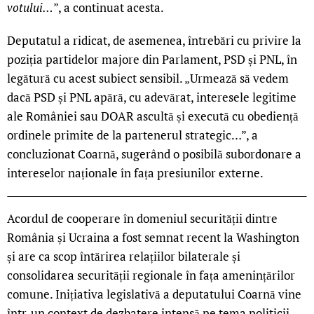
votului…
”, a continuat acesta.
Deputatul a ridicat, de asemenea, întrebări cu privire la
poziția partidelor majore din Parlament, PSD și PNL, în
legătură cu acest subiect sensibil. „Urmează să vedem
dacă PSD și PNL apără, cu adevărat, interesele legitime
ale României sau DOAR ascultă și execută cu obediență
ordinele primite de la partenerul strategic…”, a
concluzionat Coarnă, sugerând o posibilă subordonare a
intereselor naționale în fața presiunilor externe.
Acordul de cooperare în domeniul securității dintre
România și Ucraina a fost semnat recent la Washington
și are ca scop întărirea relațiilor bilaterale și
consolidarea securității regionale în fața amenințărilor
comune. Inițiativa legislativă a deputatului Coarnă vine
într-un context de dezbatere intensă pe tema politicii