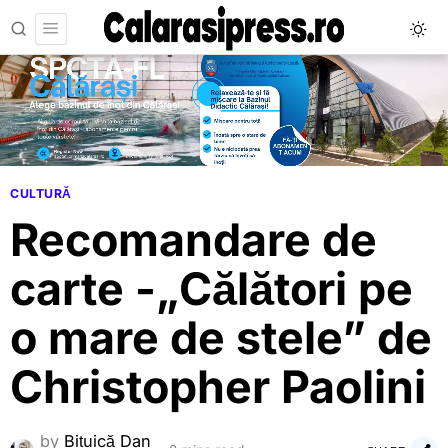
CULTURĂ
Recomandare de
carte -„Călători pe
o mare de stele” de
Christopher Paolini
by
Bițuică Dan