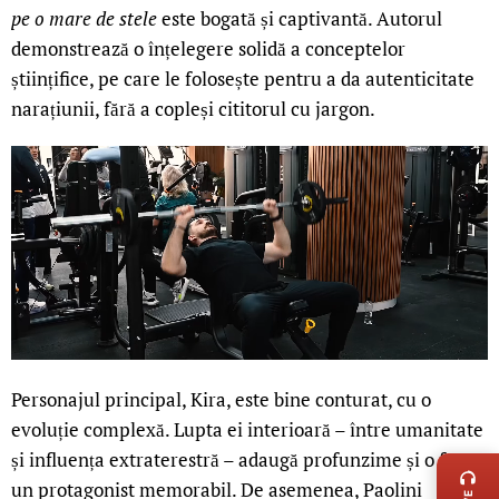
pe o mare de stele
este bogată și captivantă. Autorul
demonstrează o înțelegere solidă a conceptelor
științifice, pe care le folosește pentru a da autenticitate
narațiunii, fără a copleși cititorul cu jargon.
Personajul principal, Kira, este bine conturat, cu o
evoluție complexă. Lupta ei interioară – între umanitate
LIVE 
și influența extraterestră – adaugă profunzime și o face
un protagonist memorabil. De asemenea, Paolini