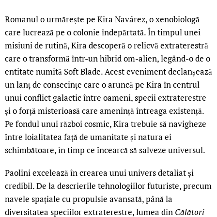
Romanul o urmărește pe Kira Navárez, o xenobiologă
care lucrează pe o colonie îndepărtată. În timpul unei
misiuni de rutină, Kira descoperă o relicvă extraterestră
care o transformă într-un hibrid om-alien, legând-o de o
entitate numită Soft Blade. Acest eveniment declanșează
un lanț de consecințe care o aruncă pe Kira în centrul
unui conflict galactic între oameni, specii extraterestre
și o forță misterioasă care amenință întreaga existență.
Pe fondul unui război cosmic, Kira trebuie să navigheze
între loialitatea față de umanitate și natura ei
schimbătoare, în timp ce încearcă să salveze universul.
Paolini excelează în crearea unui univers detaliat și
credibil. De la descrierile tehnologiilor futuriste, precum
navele spațiale cu propulsie avansată, până la
diversitatea speciilor extraterestre, lumea din
Călători