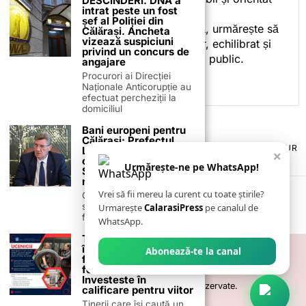
DESCINDERI. DNA a
intrat peste un fost
spre informare.
șef al Poliției din
Prin activitatea sa editorială, urmărește să
Călărași. Ancheta
vizează suspiciuni
ofere cititorilor conținut clar, echilibrat și
privind un concurs de
relevant, adaptat interesului public.
angajare
Procurori ai Direcției
Naționale Anticorupție au
efectuat percheziții la
domiciliul
Bani europeni pentru
Călărași: Prefectul
TERMENI ȘI CONDIȚII
COOKIES
POLITICA DE ANULARE & RETUR
Laurențiu State anunță
×
PUBLICITATE ONLINE & TIPĂRITĂ
DESPRE NOI
CONTACT
colaborarea cu ADR
Urmărește-ne pe WhatsApp!
ZIARUL ANUNȚUL CĂLĂRĂȘEAN
Sud-Muntenia pentru
noi finanțări
Vrei să fii mereu la curent cu toate știrile?
Călărașul se pregătește
să intre pe harta
Urmarește
CalarasiPress
pe canalul de
finanțărilor europene, cu
WhatsApp.
Tinerii din Călărași pot
învăța o meserie și pot
Abonează-te la canal
fi plătiți în timpul
formării. START –
Investeste în
©
2026
- Toate drepturile sunt rezervate.
calificare pentru viitor
Tinerii care își caută un