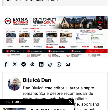
Bițuică Dan
Dan Bițuică este editor și autor a șapte
romane. Scrie despre recomandări de
carte, remedii naturiste, actualitate,
DON'T MISS
cotidian politic, sport și istorie, abordând
subiectele într-un stil accesibil și orientat