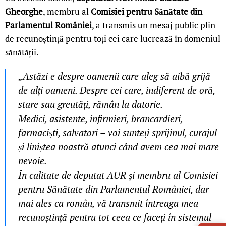
Gheorghe
, membru al
Comisiei pentru Sănătate din
Parlamentul României
, a transmis un mesaj public plin
de recunoștință pentru toți cei care lucrează în domeniul
sănătății.
„Astăzi e despre oamenii care aleg să aibă grijă
de alți oameni. Despre cei care, indiferent de oră,
stare sau greutăți, rămân la datorie.
Medici, asistente, infirmieri, brancardieri,
farmaciști, salvatori – voi sunteți sprijinul, curajul
și liniștea noastră atunci când avem cea mai mare
nevoie.
În calitate de deputat AUR și membru al Comisiei
pentru Sănătate din Parlamentul României, dar
mai ales ca român, vă transmit întreaga mea
LIVE 
recunoștință pentru tot ceea ce faceți în sistemul