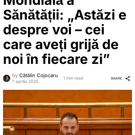
Mondială a
Sănătății: „Astăzi e
despre voi – cei
care aveți grijă de
noi în fiecare zi”
by
Cătălin Cojocaru
1 min read
SHARE
7 aprilie 2025