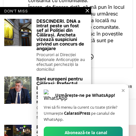
constantă cu comunitatea.
Încerc, de fiecare dată, să mă pun în locul
DON'T MISS
celor care citesc, privesc sau urmăresc
ceea ce fac. Pentru că presa locală nu
DESCINDERI. DNA a
intrat peste un fost
este despre mine, ci despre comunitate.
șef al Poliției din
Iar dacă oamenii se regăsesc în poveștile
Călărași. Ancheta
vizează suspiciuni
pe care le spun, înseamnă că sunt pe
privind un concurs de
drumul bun.
angajare
Procurori ai Direcției
Naționale Anticorupție au
efectuat percheziții la
domiciliul
Bani europeni pentru
Călărași: Prefectul
TERMENI ȘI CONDIȚII
COOKIES
POLITICA DE ANULARE & RETUR
Laurențiu State anunță
×
PUBLICITATE ONLINE & TIPĂRITĂ
DESPRE NOI
CONTACT
colaborarea cu ADR
Urmărește-ne pe WhatsApp!
ZIARUL ANUNȚUL CĂLĂRĂȘEAN
Sud-Muntenia pentru
noi finanțări
Vrei să fii mereu la curent cu toate știrile?
Călărașul se pregătește
să intre pe harta
Urmarește
CalarasiPress
pe canalul de
finanțărilor europene, cu
WhatsApp.
Reveneala Event
aduce distracția la
Abonează-te la canal