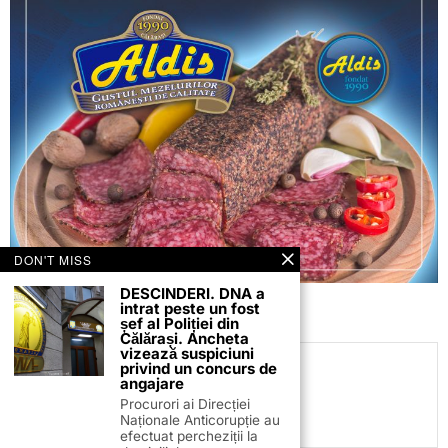
DON'T MISS
DESCINDERI. DNA a
intrat peste un fost
șef al Poliției din
Călărași. Ancheta
vizează suspiciuni
privind un concurs de
C.C
angajare
Procurori ai Direcției
Naționale Anticorupție au
efectuat percheziții la