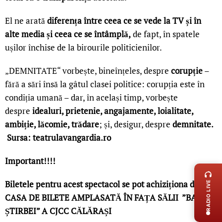
El ne arată
diferența între ceea ce se vede la TV și în
alte media și ceea ce se întâmplă,
de fapt, în spatele
ușilor închise de la birourile politicienilor.
„DEMNITATE“ vorbește, bineînțeles, despre
corupție
–
fără a sări însă la gâtul clasei politice: corupția este în
condiția umană – dar, în același timp, vorbește
despre
idealuri, prietenie, angajamente, loialitate,
ambiție, lăcomie, trădar
e
; și, desigur, despre
demnitate.
Sursa: teatrulavangardia.ro
LIVE 
Important!!!!
Biletele pentru acest spectacol se pot achiziționa de la
RADIO LIVE
CASA DE BILETE AMPLASATĂ ÎN FAȚA SĂLII ”BARBU
ȘTIRBEI” A CJCC CĂLĂRAȘI