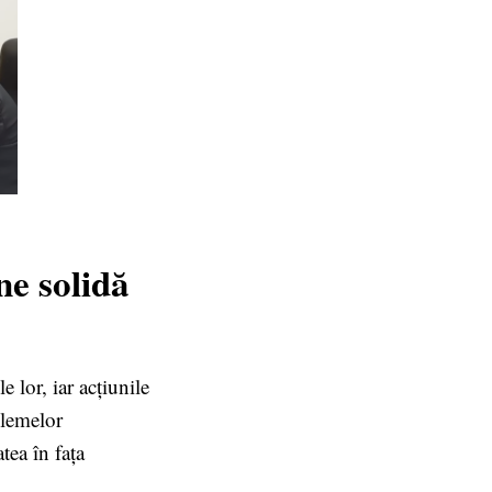
ne solidă
le lor, iar acțiunile
blemelor
tea în fața