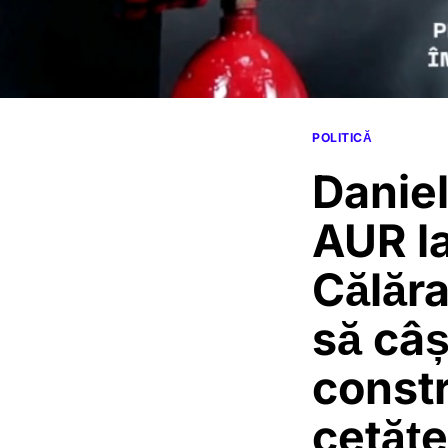
POLITICĂ
Daniel
AUR la
Călăra
să câș
constr
cetățe