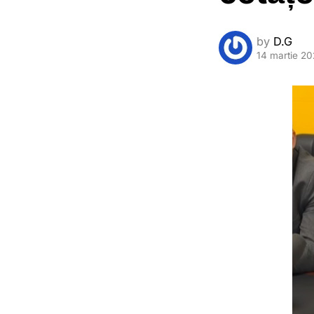
by
D.G
14 martie 2