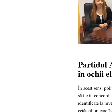
Partidul 
în ochii e
În acest sens, polit
să fie în concord
identificate la niv
cetățenilor, care 