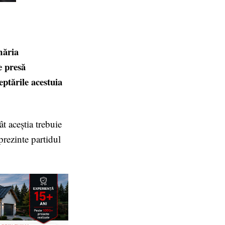
măria
e presă
eptările acestuia
t aceștia trebuie
prezinte partidul