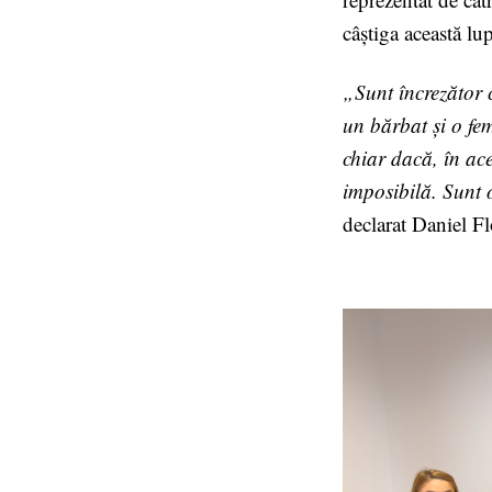
câștiga această lup
„Sunt încrezător 
un bărbat și o fem
chiar dacă, în ac
imposibilă. Sunt 
declarat Daniel Fl