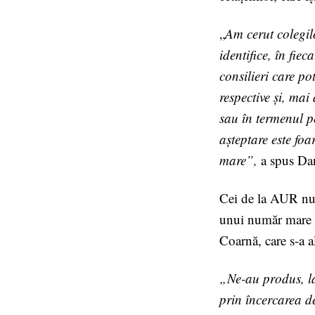
„
Am cerut colegilo
identifice, în fie
consilieri care po
respective și, ma
sau în termenul pe
așteptare este fo
mare”,
a spus Da
Cei de la AUR nu î
unui număr mare d
Coarnă, care s-a a
„Ne-au produs, la 
prin încercarea d