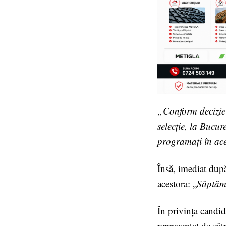
„Conform deciziei
selecție, la Bucur
programați în ac
Însă, imediat dup
acestora: „
Săptămâ
În privința candid
reprezentat de căt