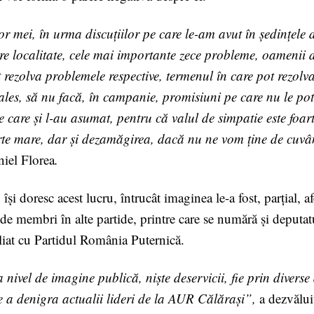
r mei, în urma discuțiilor pe care le-am avut în ședințele 
care localitate, cele mai importante zece probleme, oamenii d
t rezolva problemele respective, termenul în care pot rezol
i ales, să nu facă, în campanie, promisiuni pe care nu le p
 care și l-au asumat, pentru că valul de simpatie este foar
arte mare, dar și dezamăgirea, dacă nu ne vom ține de cuvânt
niel Florea
.
și doresc acest lucru, întrucât imaginea le-a fost, parțial, a
e membri în alte partide, printre care se numără și deputa
liat cu Partidul România Puternică.
nivel de imagine publică, niște deservicii, fie prin diverse d
e a denigra actualii lideri de la AUR Călărași”,
a dezvălui