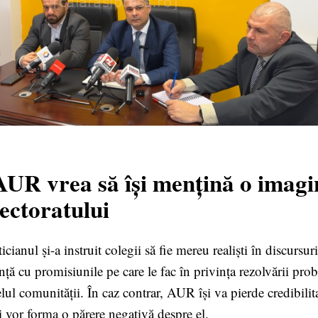
AUR vrea să își mențină o imagi
lectoratului
icianul și-a instruit colegii să fie mereu realiști în discursuri
anță cu promisiunile pe
care le fac în privința rezolvării pro
elul comunității. În caz contrar, AUR își va pierde credibilita
își vor forma o părere negativă despre el.