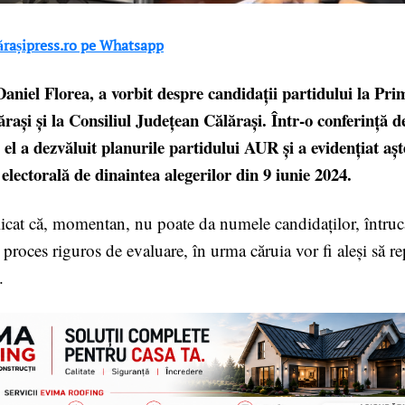
lărașipress.ro pe Whatsapp
niel Florea, a vorbit despre candidații partidului la Pri
rași și la Consiliul Județean Călărași. Într-o conferință d
 el a dezvăluit planurile
partidului AUR și a evidențiat așt
lectorală de dinaintea alegerilor din 9 iunie 2024.
licat că, momentan, nu poate da numele candidaților, întrucâ
n proces riguros de evaluare, în urma căruia vor fi aleși să re
.