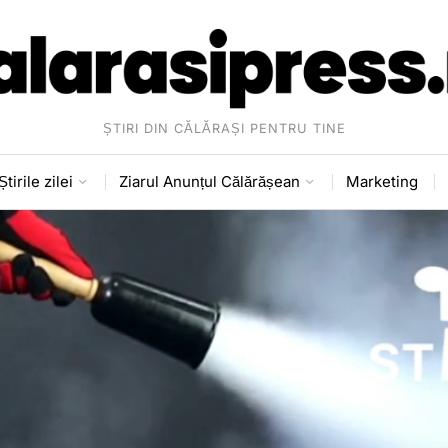
ȘTIRI DIN CĂLĂRAȘI PENTRU TINE
Știrile zilei
Ziarul Anunțul Călărășean
Marketing