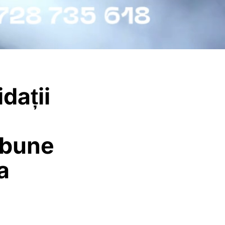
dații
 bune
a