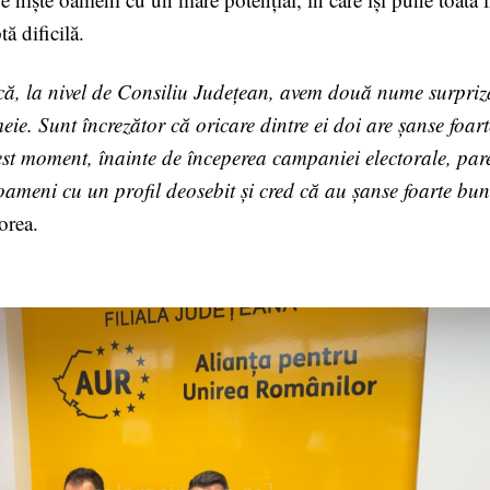
tă dificilă.
că, la nivel de Consiliu Județean, avem două nume surpri
eie. Sunt încrezător că oricare dintre ei doi are șanse foart
est moment, înainte de începerea campaniei electorale, par
oameni cu un profil deosebit și cred că au șanse foarte bu
orea.