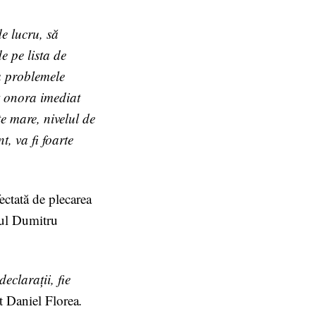
de lucru, să
e pe lista de
va problemele
ot onora imediat
te mare, nivelul de
, va fi foarte
fectată de plecarea
tul Dumitru
eclarații, fie
t Daniel Florea
.