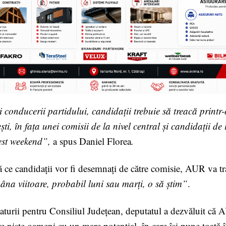
 conducerii partidului, candidații trebuie să treacă printr
ești, în fața unei comisii de la nivel central și candidații de
est weekend”,
a spus Daniel Florea
.
ă ce candidații vor fi desemnați de către comisie, AUR va 
na viitoare, probabil luni sau marți, o să știm”
.
aturii pentru Consiliul Județean, deputatul a dezvăluit că 
re niște oameni cu un mare potențial, în care își pune toată 