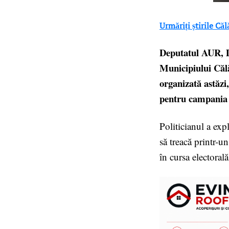
Urmăriți știrile Că
Deputatul AUR, Da
Municipiului Călă
organizată astăzi,
pentru campania e
Politicianul a exp
să treacă printr-u
în cursa electorală