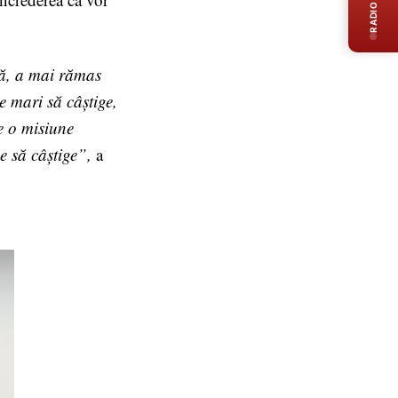
RADIO LIVE
ză, a mai rămas
e mari să câștige,
e o misiune
ne să câștige”,
a