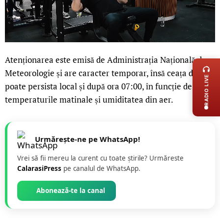
LIVE 
Atenționarea este emisă de Administrația Națională de
Meteorologie și are caracter temporar, însă ceața densă
RADIO LIVE
poate persista local și după ora 07:00, în funcție de
temperaturile matinale și umiditatea din aer.
Urmărește-ne pe WhatsApp!
Vrei să fii mereu la curent cu toate știrile? Urmăreste
CalarasiPress
pe canalul de WhatsApp.
Abonează-te la canal