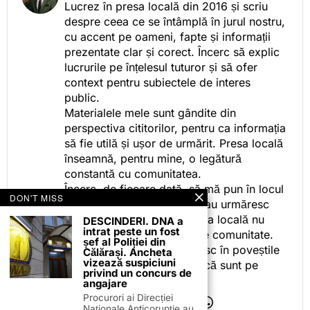
Lucrez în presa locală din 2016 și scriu
despre ceea ce se întâmplă în jurul nostru,
cu accent pe oameni, fapte și informații
prezentate clar și corect. Încerc să explic
lucrurile pe înțelesul tuturor și să ofer
context pentru subiectele de interes
public.
Materialele mele sunt gândite din
perspectiva cititorilor, pentru ca informația
să fie utilă și ușor de urmărit. Presa locală
înseamnă, pentru mine, o legătură
constantă cu comunitatea.
Încerc, de fiecare dată, să mă pun în locul
DON'T MISS
celor care citesc, privesc sau urmăresc
ceea ce fac. Pentru că presa locală nu
DESCINDERI. DNA a
intrat peste un fost
este despre mine, ci despre comunitate.
șef al Poliției din
Iar dacă oamenii se regăsesc în poveștile
Călărași. Ancheta
vizează suspiciuni
pe care le spun, înseamnă că sunt pe
privind un concurs de
drumul bun.
angajare
Procurori ai Direcției
Naționale Anticorupție au