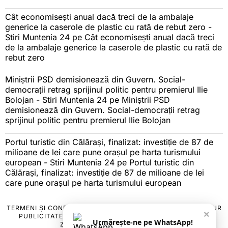
Cât economisești anual dacă treci de la ambalaje
generice la caserole de plastic cu rată de rebut zero -
Stiri Muntenia 24
pe
Cât economisești anual dacă treci
de la ambalaje generice la caserole de plastic cu rată de
rebut zero
Miniștrii PSD demisionează din Guvern. Social-
democrații retrag sprijinul politic pentru premierul Ilie
Bolojan - Stiri Muntenia 24
pe
Miniștrii PSD
demisionează din Guvern. Social-democrații retrag
sprijinul politic pentru premierul Ilie Bolojan
Portul turistic din Călărași, finalizat: investiție de 87 de
milioane de lei care pune orașul pe harta turismului
european - Stiri Muntenia 24
pe
Portul turistic din
Călărași, finalizat: investiție de 87 de milioane de lei
care pune orașul pe harta turismului european
TERMENI ȘI CONDIȚII
COOKIES
POLITICA DE ANULARE & RETUR
×
PUBLICITATE ONLINE & TIPĂRITĂ
DESPRE NOI
CONTACT
Urmărește-ne pe WhatsApp!
ZIARUL ANUNȚUL CĂLĂRĂȘEAN