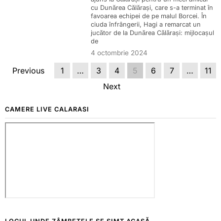
cu Dunărea Călărași, care s-a terminat în
favoarea echipei de pe malul Borcei. În
ciuda înfrângerii, Hagi a remarcat un
jucător de la Dunărea Călărași: mijlocașul
de
4 octombrie 2024
Previous
1
…
3
4
5
6
7
…
11
Next
CAMERE LIVE CALARASI