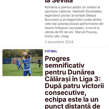
la Sevilla
România a pierdut astăzi un simbol al
sportului național. Helmuth Duckadam,
legendarul portar al echipei Steaua
București și protagonistul uneia dintre
cele mai spectaculoase performanțe din
istoria fotbalului european, a murit la
vârsta de 65 de ani. Marcel Pușcaș,
fostul său coleg
2 decembrie 2024
FOTBAL
Progres
semnificativ
pentru Dunărea
Călărași în Liga 3:
După patru victorii
consecutive,
echipa este la un
punct distanță de