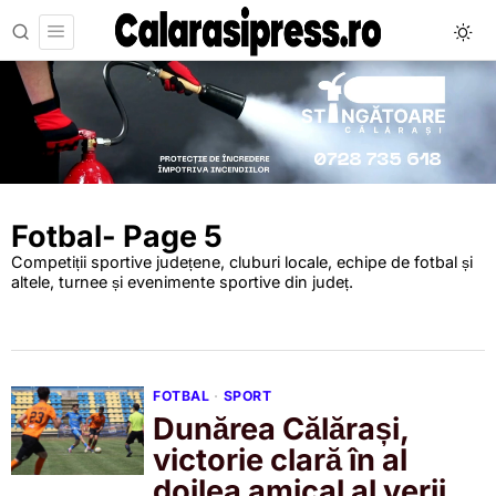
Fotbal
- Page 5
Competiții sportive județene, cluburi locale, echipe de fotbal și
altele, turnee și evenimente sportive din județ.
FOTBAL
·
SPORT
Dunărea Călărași,
victorie clară în al
doilea amical al verii.