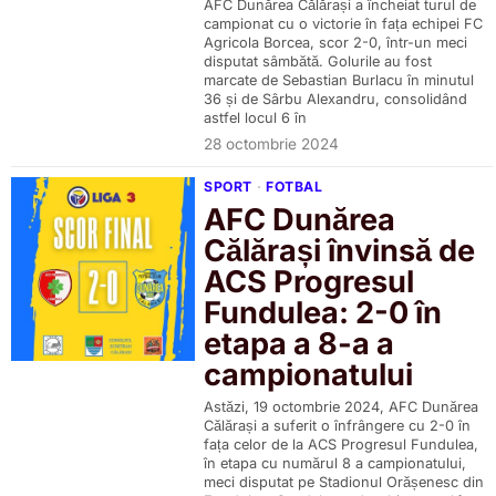
AFC Dunărea Călărași a încheiat turul de
campionat cu o victorie în fața echipei FC
Agricola Borcea, scor 2-0, într-un meci
disputat sâmbătă. Golurile au fost
marcate de Sebastian Burlacu în minutul
36 și de Sârbu Alexandru, consolidând
astfel locul 6 în
28 octombrie 2024
SPORT
·
FOTBAL
AFC Dunărea
Călărași învinsă de
ACS Progresul
Fundulea: 2-0 în
etapa a 8-a a
campionatului
Astăzi, 19 octombrie 2024, AFC Dunărea
Călărași a suferit o înfrângere cu 2-0 în
fața celor de la ACS Progresul Fundulea,
în etapa cu numărul 8 a campionatului,
meci disputat pe Stadionul Orășenesc din