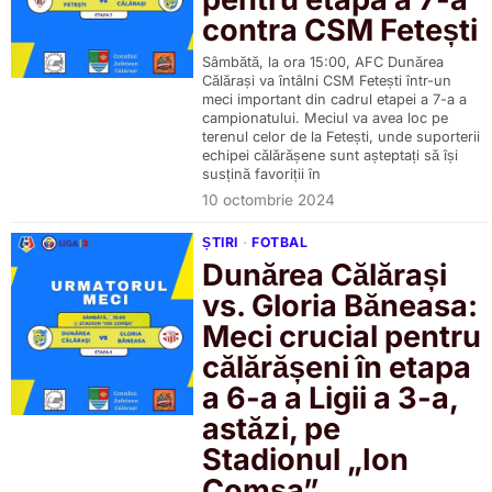
contra CSM Fetești
Sâmbătă, la ora 15:00, AFC Dunărea
Călărași va întâlni CSM Fetești într-un
meci important din cadrul etapei a 7-a a
campionatului. Meciul va avea loc pe
terenul celor de la Fetești, unde suporterii
echipei călărășene sunt așteptați să își
susțină favoriții în
10 octombrie 2024
ȘTIRI
·
FOTBAL
Dunărea Călărași
vs. Gloria Băneasa:
Meci crucial pentru
călărășeni în etapa
a 6-a a Ligii a 3-a,
astăzi, pe
Stadionul „Ion
Comșa”