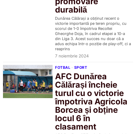
promovare
durabilă
Dunărea Călărași a obținut recent o
victorie importantă pe teren propriu, cu
scorul de 1-0 împotriva Recoltei
Gheorghe Doja, în cadrul etapei a 10-a
din Liga 3. Acest succes nu doar că a
adus echipa într-o poziție de play-off, ci a
reaprins
7 noiembrie 2024
FOTBAL
·
SPORT
AFC Dunărea
Călărași încheie
turul cu o victorie
împotriva Agricola
Borcea și obține
locul 6 în
clasament