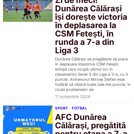
Zi de meci!
Dunărea Călărași
își dorește victoria
în deplasarea la
CSM Fetești, în
runda a 7-a din
Liga 3
Dunărea Călărași se pregătește să joace
în deplasare împotriva CSM Fetești,
echipă care ocupă ultimul loc în
clasamentul Seriei 3 din Liga a 3-a, cu 0
puncte. Antrenorul Mircea Ștefan este
hotărât să obțină toate cele trei puncte, în
ciuda problemelor de
11 octombrie 2024
SPORT
·
FOTBAL
AFC Dunărea
Călărași, pregătită
pentru etapa a 7-a