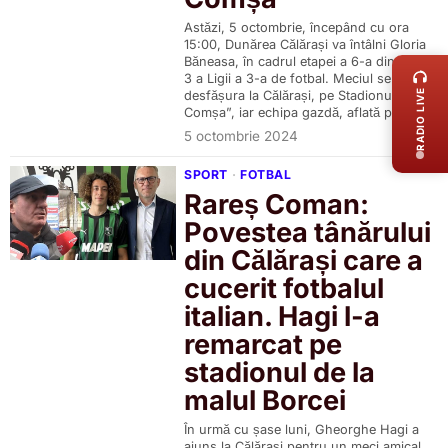
Astăzi, 5 octombrie, începând cu ora
LIVE 
15:00, Dunărea Călărași va întâlni Gloria
Băneasa, în cadrul etapei a 6-a din Seria
3 a Ligii a 3-a de fotbal. Meciul se va
RADIO LIVE
desfășura la Călărași, pe Stadionul „Ion
Comșa”, iar echipa gazdă, aflată pe
5 octombrie 2024
SPORT
·
FOTBAL
Rareș Coman:
Povestea tânărului
din Călărași care a
cucerit fotbalul
italian. Hagi l-a
remarcat pe
stadionul de la
malul Borcei
În urmă cu șase luni, Gheorghe Hagi a
ajuns la Călărași pentru un meci amical