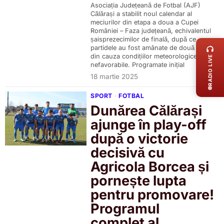
Asociația Județeană de Fotbal (AJF)
Călărași a stabilit noul calendar al
meciurilor din etapa a doua a Cupei
LIVE 
României – Faza județeană, echivalentul
șaisprezecimilor de finală, după ce
partidele au fost amânate de două ori
din cauza condițiilor meteorologice
RADIO LIVE
nefavorabile. Programate inițial
18 martie 2025
SPORT
·
FOTBAL
Dunărea Călărași
ajunge în play-off
după o victorie
decisivă cu
Agricola Borcea și
pornește lupta
pentru promovare!
Programul
complet al