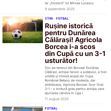
iar „tricolorii” lui Mircea Lucescu
9 septembrie 2025
ȘTIRI
·
FOTBAL
Rușine istorică
pentru Dunărea
Călărași! Agricola
Borcea i-a scos
din Cupă cu un 3-1
usturător!
Șoc pe terenul din Borcea! Dunărea
Călărași, echipa fanion a județului, a fost
umilită și trimisă acasă din Cupa
României Betano de modesta, dar
ambițioasa, Agricola Borcea. Scor final:
3-1 – o lovitură grea pentru echipa care
ajunsese cândva în Liga I
11 august 2025
FOTBAL