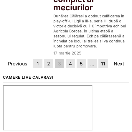
meciurilor
Dunărea Călărași a obținut calificarea în
play-off-ul Ligii a III-a, seria III, după o
victorie decisivă cu 1-0 împotriva echipei
Agricola Borcea, în ultima etapă a
sezonului regulat. Echipa călărășeană a
încheiat pe locul al treilea și va continua
lupta pentru promovare,
17 martie 2025
Previous
1
2
3
4
5
…
11
Next
CAMERE LIVE CALARASI