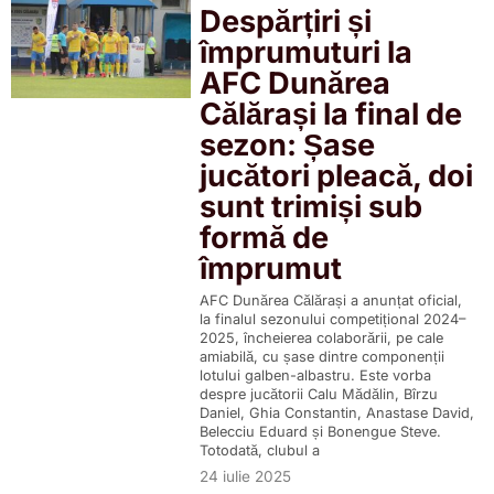
Despărțiri și
împrumuturi la
AFC Dunărea
Călărași la final de
sezon: Șase
jucători pleacă, doi
sunt trimiși sub
formă de
împrumut
AFC Dunărea Călărași a anunțat oficial,
la finalul sezonului competițional 2024–
2025, încheierea colaborării, pe cale
amiabilă, cu șase dintre componenții
lotului galben-albastru. Este vorba
despre jucătorii Calu Mădălin, Bîrzu
Daniel, Ghia Constantin, Anastase David,
Belecciu Eduard și Bonengue Steve.
Totodată, clubul a
24 iulie 2025