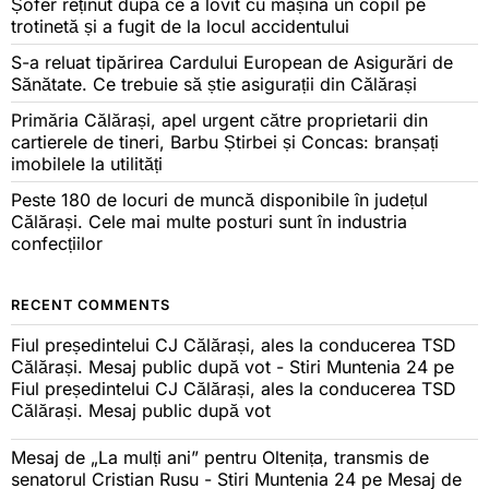
Șofer reținut după ce a lovit cu mașina un copil pe
trotinetă și a fugit de la locul accidentului
S-a reluat tipărirea Cardului European de Asigurări de
Sănătate. Ce trebuie să știe asigurații din Călărași
Primăria Călărași, apel urgent către proprietarii din
cartierele de tineri, Barbu Știrbei și Concas: branșați
imobilele la utilități
Peste 180 de locuri de muncă disponibile în județul
Călărași. Cele mai multe posturi sunt în industria
confecțiilor
RECENT COMMENTS
Fiul președintelui CJ Călărași, ales la conducerea TSD
Călărași. Mesaj public după vot - Stiri Muntenia 24
pe
Fiul președintelui CJ Călărași, ales la conducerea TSD
Călărași. Mesaj public după vot
Mesaj de „La mulți ani” pentru Oltenița, transmis de
senatorul Cristian Rusu - Stiri Muntenia 24
pe
Mesaj de