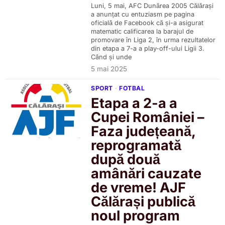
Luni, 5 mai, AFC Dunărea 2005 Călărași
a anunțat cu entuziasm pe pagina
oficială de Facebook că și-a asigurat
matematic calificarea la barajul de
promovare în Liga 2, în urma rezultatelor
din etapa a 7-a a play-off-ului Ligii 3.
Când și unde
5 mai 2025
SPORT
·
FOTBAL
Etapa a 2-a a
Cupei României –
Faza județeană,
reprogramată
după două
amânări cauzate
de vreme! AJF
Călărași publică
noul program